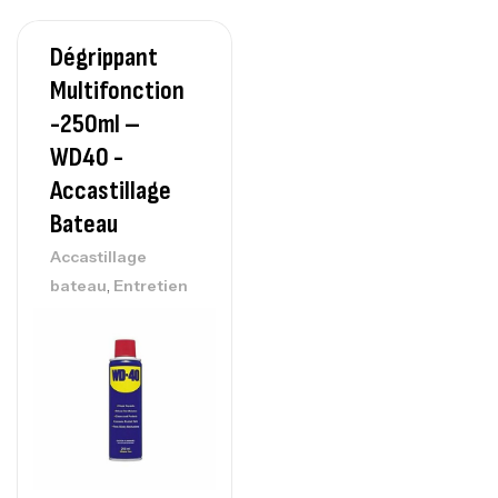
Dégrippant
Multifonction
-250ml –
WD40 -
Accastillage
Bateau
Accastillage
,
bateau
Entretien