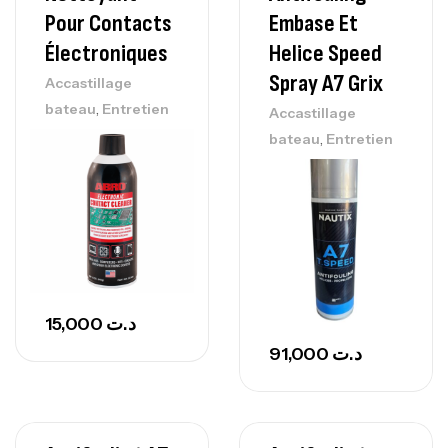
Pour Contacts
Embase Et
Électroniques
Helice Speed
Spray A7 Grix
Accastillage
,
bateau
Entretien
Accastillage
,
bateau
Entretien
15,000
د.ت
91,000
د.ت