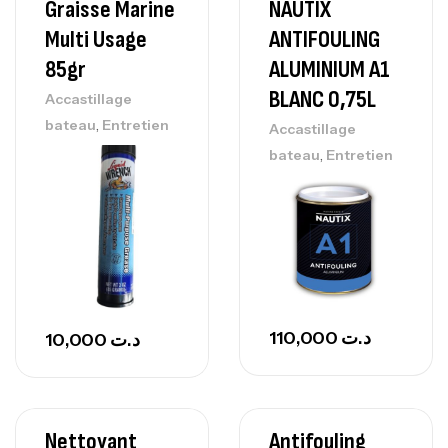
Graisse Marine
NAUTIX
Multi Usage
ANTIFOULING
85gr
ALUMINIUM A1
BLANC 0,75L
Accastillage
,
bateau
Entretien
Accastillage
,
bateau
Entretien
110,000
د.ت
10,000
د.ت
Nettoyant
Antifouling