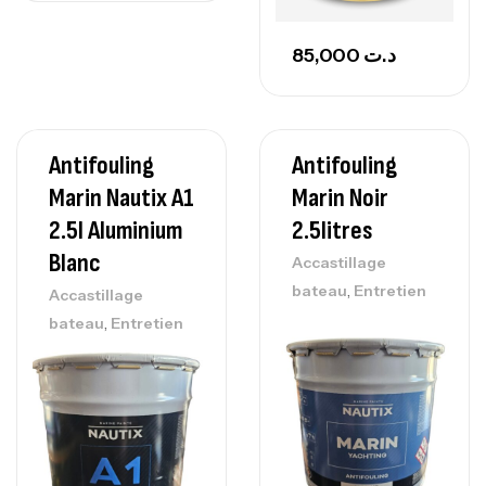
85,000
د.ت
Antifouling
Antifouling
Marin Nautix A1
Marin Noir
2.5l Aluminium
2.5litres
Blanc
Accastillage
,
bateau
Entretien
Accastillage
,
bateau
Entretien