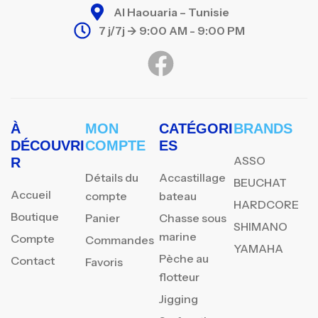
Al Haouaria – Tunisie
7 j/7j -> 9:00 AM - 9:00 PM
À
MON
CATÉGORI
BRANDS
DÉCOUVRI
COMPTE
ES
ASSO
R
Détails du
Accastillage
BEUCHAT
Accueil
compte
bateau
HARDCORE
Boutique
Panier
Chasse sous
SHIMANO
marine
Compte
Commandes
YAMAHA
Pèche au
Contact
Favoris
flotteur
Jigging