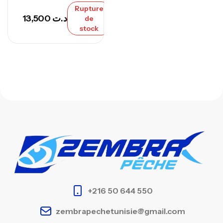
Rupture
13,500
د.ت
de
stock
+216 50 644 550
zembrapechetunisie@gmail.com