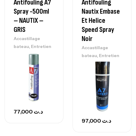
Antifouling A7
Antifouling
Spray -500ml
Nautix Embase
– NAUTIX –
Et Helice
GRIS
Speed Spray
Noir
Accastillage
,
bateau
Entretien
Accastillage
,
bateau
Entretien
77,000
د.ت
97,000
د.ت