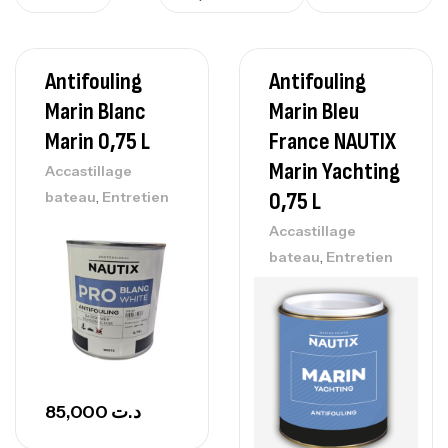
Antifouling
Antifouling
Marin Blanc
Marin Bleu
Marin 0,75 L
France NAUTIX
Marin Yachting
Accastillage
,
0,75 L
bateau
Entretien
Accastillage
,
bateau
Entretien
85,000
د.ت