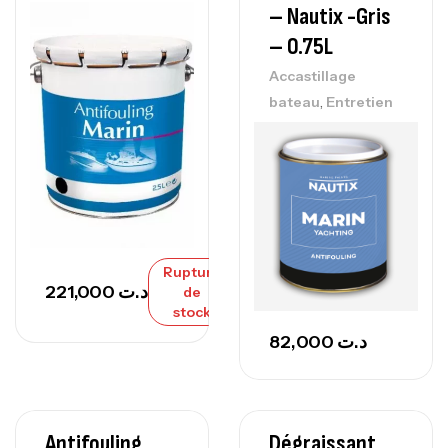
– Nautix -gris
– 0.75L
Accastillage
,
bateau
Entretien
Rupture
221,000
د.ت
de
stock
82,000
د.ت
Antifouling
Dégraissant