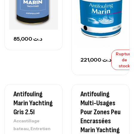
85,000
د.ت
Rupture
221,000
د.ت
de
stock
Antifouling
Antifouling
Marin Yachting
Multi-Usages
Gris 2.5l
Pour Zones Peu
Encrassées
Accastillage
,
Marin Yachting
bateau
Entretien