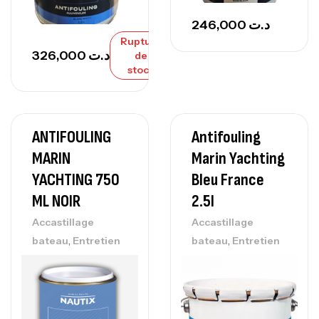
246,000
د.ت
Rupture
326,000
د.ت
de
stock
ANTIFOULING
Antifouling
MARIN
Marin Yachting
YACHTING 750
Bleu France
ML NOIR
2.5l
Accastillage
Accastillage
,
,
bateau
Entretien
bateau
Entretien