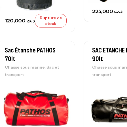
225,000
د.ت
Rupture de
120,000
د.ت
stock
Sac Étanche PATHOS
SAC ETANCHE
70lt
90lt
,
Chasse sous marine
Sac et
Chasse sous mar
transport
transport