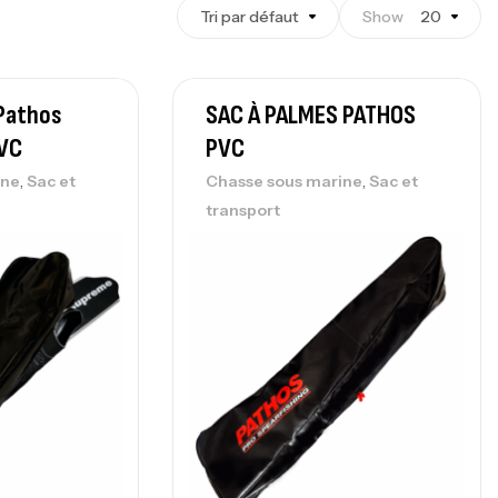
Tri par défaut
Show
20
Pathos
SAC À PALMES PATHOS
PVC
PVC
,
,
ine
Sac et
Chasse sous marine
Sac et
transport