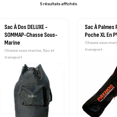
5 résultats affichés
Sac À Dos DELUXE -
Sac À Palmes 
SOMMAP-Chasse Sous-
Poche XL En 
Marine
Chasse sous mar
transport
,
Chasse sous marine
Sac et
transport