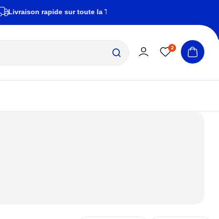
aison rapide sur toute la Tunisie
zembrapechetun
2