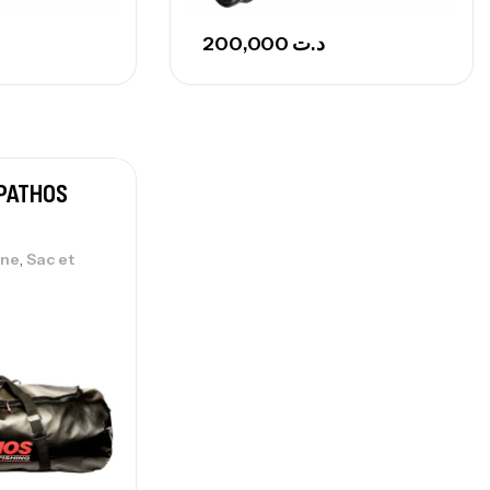
200,000
د.ت
 PATHOS
,
ine
Sac et