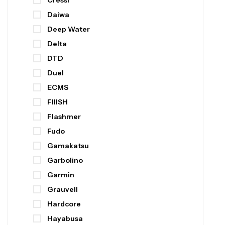
Cressi
Daiwa
Deep Water
Delta
DTD
Duel
ECMS
FIIISH
Flashmer
Fudo
Gamakatsu
Garbolino
Garmin
Grauvell
Hardcore
Hayabusa