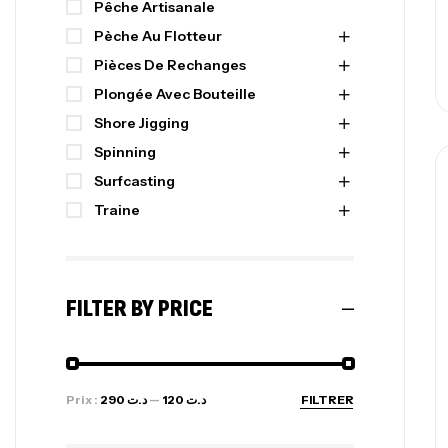
Pêche Artisanale
Pèche Au Flotteur
Pièces De Rechanges
Plongée Avec Bouteille
Shore Jigging
Spinning
Surfcasting
Traine
FILTER BY PRICE
Prix :
د.ت 290
—
د.ت 120
FILTRER