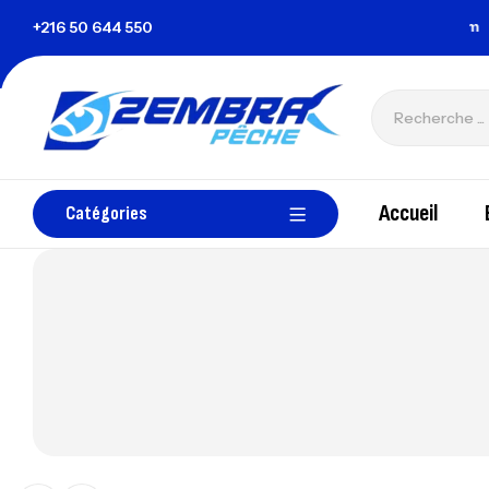
 Tunisie
+216 50 644 550
zembrapechetunisie@gmail.com
Accueil
Catégories