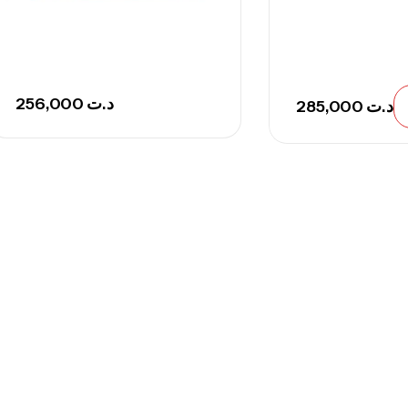
256,000
د.ت
285,000
د.ت