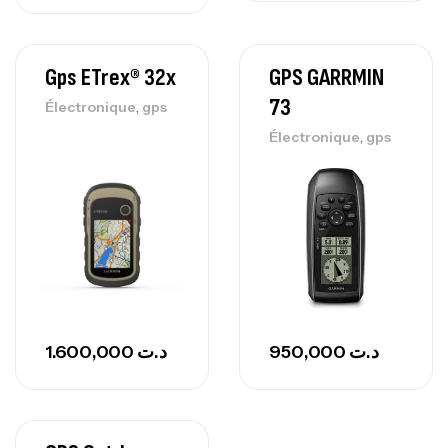
Gps ETrex® 32x
GPS GARRMIN
73
,
Électronique
gps
,
Électronique
gps
1.600,000
د.ت
950,000
د.ت