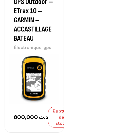
GPS Outdoor –
ETrex 10 –
GARMIN –
ACCASTILLAGE
BATEAU
,
Électronique
gps
Rupture
800,000
د.ت
de
stock