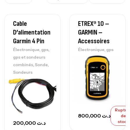
Cable
ETREX® 10 –
D’alimentation
GARMIN –
Garmin 4 Pin
Accessoires
,
,
,
Électronique
gps
Électronique
gps
gps et sondeurs
,
,
combinés
Sonde
Sondeurs
Ruptur
800,000
د.ت
de
stock
200,000
د.ت