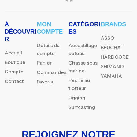
À
MON
CATÉGORI
BRANDS
DÉCOUVRI
COMPTE
ES
ASSO
R
Détails du
Accastillage
BEUCHAT
Accueil
compte
bateau
HARDCORE
Boutique
Panier
Chasse sous
SHIMANO
marine
Compte
Commandes
YAMAHA
Pèche au
Contact
Favoris
flotteur
Jigging
Surfcasting
REJOIGNEZ NOTRE