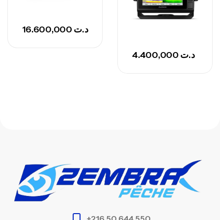
16.600,000
د.ت
4.400,000
د.ت
+216 50 644 550