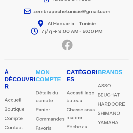
zembrapechetunisie@gmail.com
Al Haouaria – Tunisie
7 j/7j -> 9:00 AM - 9:00 PM
À
MON
CATÉGORI
BRANDS
DÉCOUVRI
COMPTE
ES
ASSO
R
Détails du
Accastillage
BEUCHAT
Accueil
compte
bateau
HARDCORE
Boutique
Panier
Chasse sous
SHIMANO
marine
Compte
Commandes
YAMAHA
Pèche au
Contact
Favoris