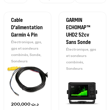
Cable
GARMIN
D’alimentation
ECHOMAP™
Garmin 4 Pin
UHD2 52cv
Sans Sonde
,
,
Électronique
gps
gps et sondeurs
,
Électronique
gps
,
,
combinés
Sonde
et sondeurs
Sondeurs
,
combinés
Sondeurs
200,000
د.ت