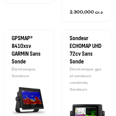
2.300,000
د.ت
GPSMAP®
Sondeur
8410xsv
ECHOMAP UHD
GARMIN Sans
72cv Sans
Sonde
Sonde
,
,
Électronique
Électronique
gps
Sondeurs
et sondeurs
,
combinés
Sondeurs