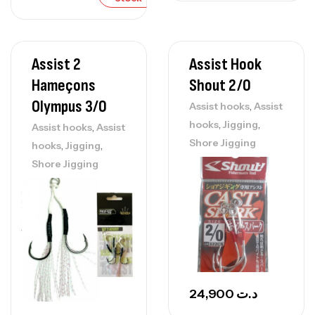
Assist 2
Assist Hook
Hameçons
Shout 2/0
Olympus 3/0
,
Assist hooks
Assist
,
,
hooks
Jigging
,
Assist hooks
Assist
Shore Jigging
,
,
hooks
Jigging
Shore Jigging
24,900
د.ت