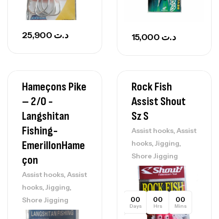
25,900
د.ت
15,000
د.ت
Hameçons Pike
Rock Fish
– 2/0 -
Assist Shout
Langshitan
Sz S
Fishing-
,
Assist hooks
Assist
,
,
EmerillonHame
hooks
Jigging
Shore Jigging
Çon
,
Assist hooks
Assist
,
,
hooks
Jigging
00
00
00
Shore Jigging
Days
Hrs
Mins