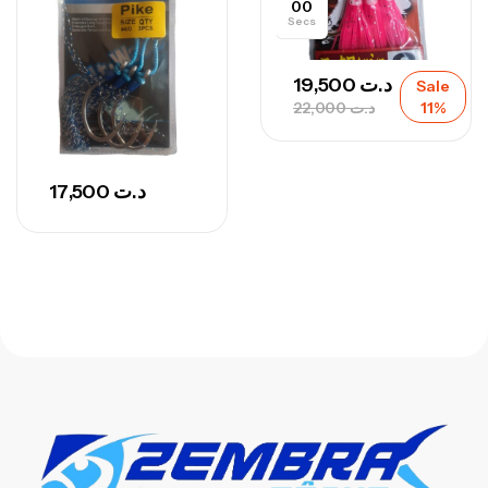
00
Secs
19,500
د.ت
Sale
22,000
د.ت
11%
17,500
د.ت