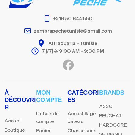
+216 50 644 550
zembrapechetunisie@gmail.com
Al Haouaria – Tunisie
7 j/7j -> 9:00 AM - 9:00 PM
À
MON
CATÉGORI
BRANDS
DÉCOUVRI
COMPTE
ES
ASSO
R
Détails du
Accastillage
BEUCHAT
Accueil
compte
bateau
HARDCORE
Boutique
Panier
Chasse sous
SHIMANO