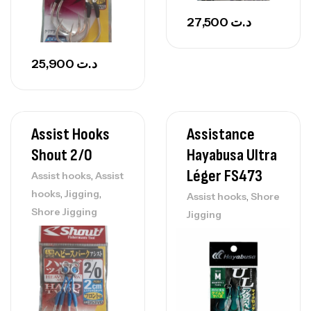
27,500
د.ت
25,900
د.ت
Assist Hooks
Assistance
Shout 2/0
Hayabusa Ultra
Léger FS473
,
Assist hooks
Assist
,
,
hooks
Jigging
,
Assist hooks
Shore
Shore Jigging
Jigging