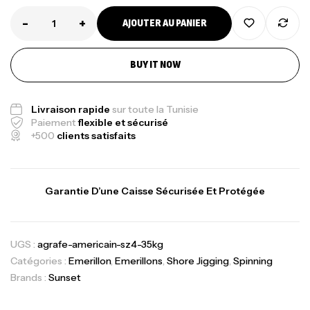
-
+
AJOUTER AU PANIER
BUY IT NOW
Livraison rapide
sur toute la Tunisie
Paiement
flexible et sécurisé
+500
clients satisfaits
Garantie D’une Caisse Sécurisée Et Protégée
UGS :
agrafe-americain-sz4-35kg
Catégories :
Emerillon
,
Emerillons
,
Shore Jigging
,
Spinning
Brands :
Sunset