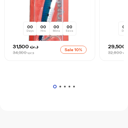
00
00
00
00
0
Days
Hrs
Mins
Secs
Day
31,500
د.ت
29,500
Sale 10%
34,900
د.ت
32,800
.ت