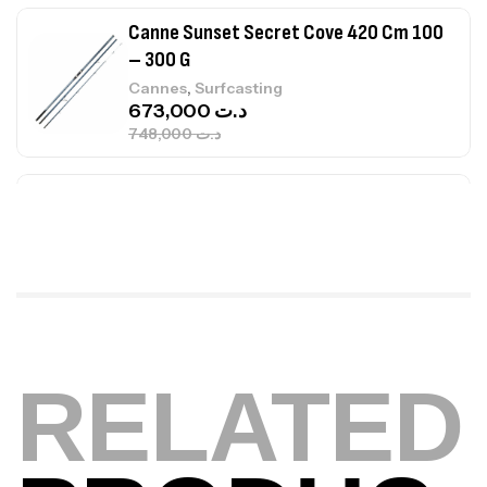
Canne Jigging Sunset Massive Attack
1.83m 120/250gr 30kg
,
Cannes
Jigging
340,000
د.ت
379,000
د.ت
Foureau Kalli Kunnan Funda 1.70m
Expanded
,
Bagagerie
Surfcasting
378,000
د.ت
420,000
د.ت
Volant 3 Branches Inox T26S/35
RELATED
,
Accastillage bateau
Accessoires bateaux
367,000
د.ت