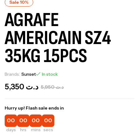
Sale 10%
AGRAFE
AMERICAIN SZ4
35KG 15PCS
Brands:
Sunset
In stock
5,350
د.ت
5,950
د.ت
Hurry up! Flash sale ends in
00
00
00
00
days
hrs
mins
secs