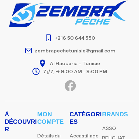
+216 50 644 550
zembrapechetunisie@gmail.com
Al Haouaria – Tunisie
7 j/7j -> 9:00 AM - 9:00 PM
À
MON
CATÉGORI
BRANDS
DÉCOUVRI
COMPTE
ES
ASSO
R
Détails du
Accastillage
BEUCHAT