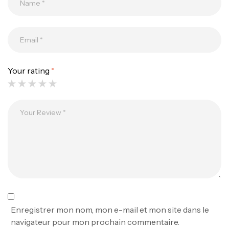
Canne Jigging Sunset Massive Attack
1.83m 120/250gr 30kg
,
Cannes
Jigging
340,000
د.ت
379,000
د.ت
Your rating
*
Foureau Kalli Kunnan Funda 1.70m
Expanded
,
Bagagerie
Surfcasting
378,000
د.ت
420,000
د.ت
Volant 3 Branches Inox T26S/35
,
Accastillage bateau
Accessoires bateaux
367,000
د.ت
Enregistrer mon nom, mon e-mail et mon site dans le
navigateur pour mon prochain commentaire.