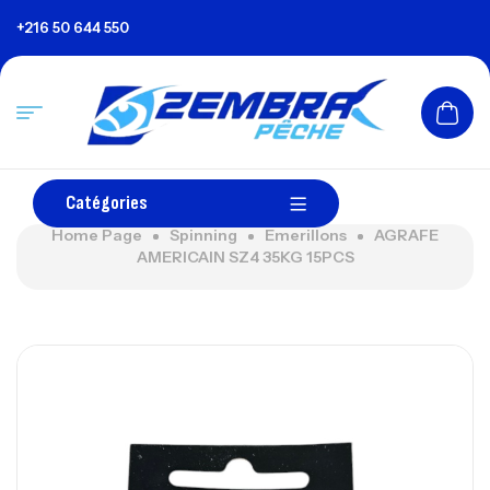
+216 50 644 550
Catégories
Home Page
Spinning
Emerillons
AGRAFE
AMERICAIN SZ4 35KG 15PCS