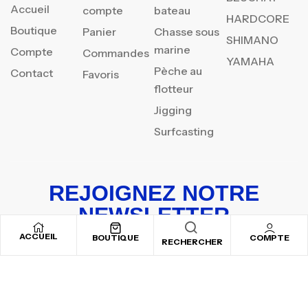
Accueil
compte
bateau
HARDCORE
Boutique
Panier
Chasse sous
SHIMANO
marine
Compte
Commandes
YAMAHA
Pèche au
Contact
Favoris
flotteur
Jigging
Surfcasting
REJOIGNEZ NOTRE
NEWSLETTER
ACCUEIL
Inscrivez-vous pour recevoir nos offres spéciales
BOUTIQUE
COMPTE
RECHERCHER