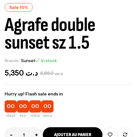
Sale 10%
Agrafe double
sunset sz 1.5
Brands:
Sunset
In stock
5,350
د.ت
5,950
د.ت
Hurry up! Flash sale ends in
00
00
00
00
days
hrs
mins
secs
-
+
AJOUTER AU PANIER