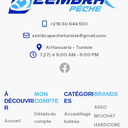
+216 50 644 550
zembrapechetunisie@gmail.com
Al Haouaria – Tunisie
7 j/7j -> 9:00 AM - 9:00 PM
À
MON
CATÉGORI
BRANDS
DÉCOUVRI
COMPTE
ES
ASSO
R
Détails du
Accastillage
BEUCHAT
Accueil
compte
bateau
HARDCORE