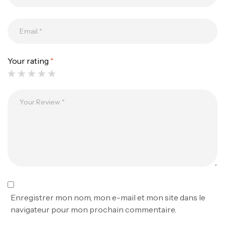
Your rating
*
Canne Jigging Sunset Massive Attack
1.83m 120/250gr 30kg
,
Cannes
Jigging
340,000
د.ت
379,000
د.ت
Foureau Kalli Kunnan Funda 1.70m
Expanded
,
Bagagerie
Surfcasting
378,000
د.ت
Enregistrer mon nom, mon e-mail et mon site dans le
420,000
د.ت
navigateur pour mon prochain commentaire.