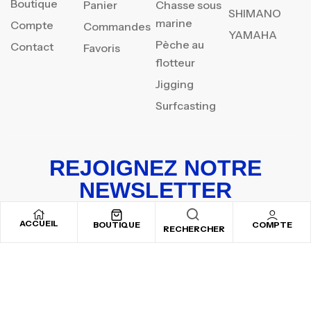
Boutique
Panier
Chasse sous
SHIMANO
marine
Compte
Commandes
YAMAHA
Pèche au
Contact
Favoris
flotteur
Jigging
Surfcasting
REJOIGNEZ NOTRE
NEWSLETTER
Inscrivez-vous pour recevoir nos offres spéciales
ACCUEIL
BOUTIQUE
COMPTE
RECHERCHER
Copyright © 2025
By ADSVALLEY
. All rights reserved