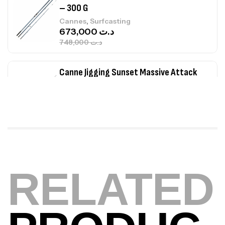
– 300 G
,
Cannes
Surfcasting
673,000
د.ت
748,000
د.ت
Canne Jigging Sunset Massive Attack
1.83m 120/250gr 30kg
,
Cannes
Jigging
340,000
د.ت
379,000
د.ت
Foureau Kalli Kunnan Funda 1.70m
Expanded
RELATED
,
Bagagerie
Surfcasting
378,000
د.ت
420,000
د.ت