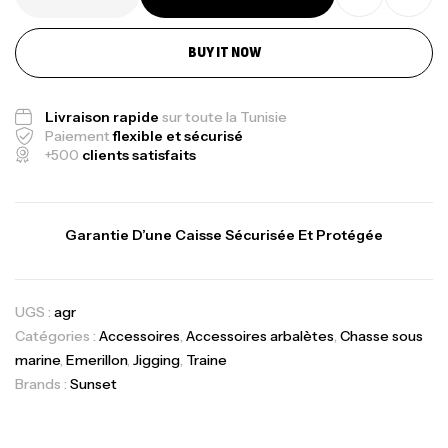
BUY IT NOW
Livraison rapide
sur toute la Tunisie
Paiement
flexible et sécurisé
+500
clients satisfaits
Garantie D’une Caisse Sécurisée Et Protégée
UGS :
agr
Catégories :
Accessoires
,
Accessoires arbalètes
,
Chasse sous
marine
,
Emerillon
,
Jigging
,
Traine
Brands :
Sunset