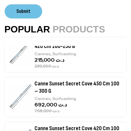
Volant 3 Branches Inox T26S/35
Submit
,
Accastillage bateau
Accessoires bateaux
367,000
د.ت
POPULAR
PRODUCTS
Canne Sunset Beachstriker Surf Hybrid
420 Cm 100-250 G
,
Cannes
Surfcasting
215,000
د.ت
239,000
د.ت
Canne Sunset Secret Cove 450 Cm 100
– 300 G
,
Cannes
Surfcasting
692,000
د.ت
768,000
د.ت
Canne Sunset Secret Cove 420 Cm 100