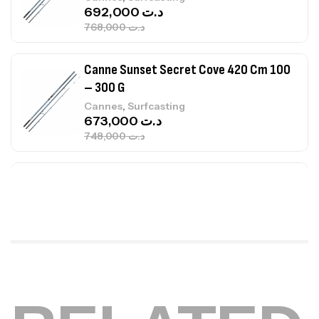
Canne Sunset Secret Cove 420 Cm 100
– 300 G
,
Cannes
Surfcasting
673,000
د.ت
748,000
د.ت
Canne Jigging Sunset Massive Attack
1.83m 120/250gr 30kg
,
Cannes
Jigging
340,000
د.ت
379,000
د.ت
Foureau Kalli Kunnan Funda 1.70m
Expanded
,
Bagagerie
Surfcasting
378,000
د.ت
420,000
د.ت