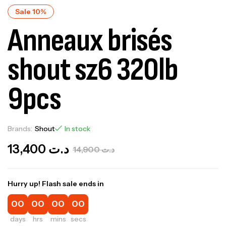
Sale 10%
Anneaux brisés
shout sz6 320lb
9pcs
Brands:
Shout
In stock
13,400
د.ت
14,900
د.ت
Hurry up! Flash sale ends in
00
00
00
00
days
hrs
mins
secs