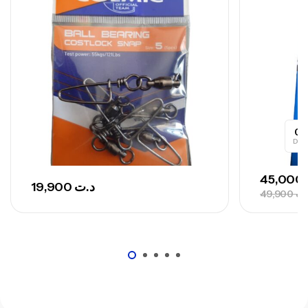
– 300 G
,
Cannes
Surfcasting
673,000
د.ت
748,000
د.ت
0
Day
45,000
19,900
د.ت
49,900
.ت