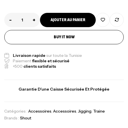
-
+
AJOUTER AU PANIER
BUY IT NOW
Canne Jigging Sunset Massive Attack
1.83m 120/250gr 30kg
Livraison rapide
sur toute la Tunisie
,
Cannes
Jigging
Paiement
flexible et sécurisé
340,000
د.ت
+500
clients satisfaits
379,000
د.ت
Foureau Kalli Kunnan Funda 1.70m
Garantie D’une Caisse Sécurisée Et Protégée
Expanded
,
Bagagerie
Surfcasting
378,000
د.ت
Catégories :
Accessoires
,
Accessoires
,
Jigging
,
Traine
420,000
د.ت
Brands :
Shout