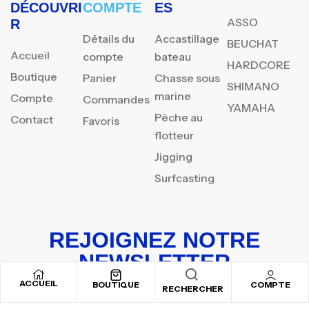
DÉCOUVRI
COMPTE
ES
ASSO
R
Détails du
Accastillage
BEUCHAT
Accueil
compte
bateau
HARDCORE
Boutique
Panier
Chasse sous
SHIMANO
marine
Compte
Commandes
YAMAHA
Pèche au
Contact
Favoris
flotteur
Jigging
Surfcasting
REJOIGNEZ NOTRE
NEWSLETTER
ACCUEIL
Inscrivez-vous pour recevoir nos offres spéciales
BOUTIQUE
COMPTE
RECHERCHER