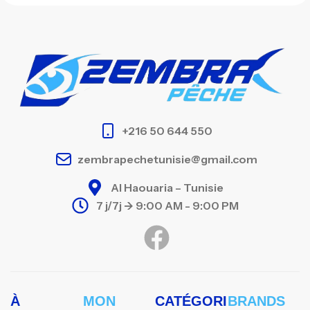
+216 50 644 550
zembrapechetunisie@gmail.com
Al Haouaria – Tunisie
7 j/7j -> 9:00 AM - 9:00 PM
À
MON
CATÉGORI
BRANDS