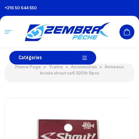
+216 50 644 550
Catégories
Home Page
Traine
Accessoires
Anneaux
brisés shout sz6 320lb 9pcs