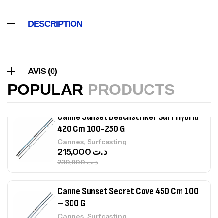
Volant 3 Branches Inox T26S/35
DESCRIPTION
,
Accastillage bateau
Accessoires bateaux
367,000
د.ت
Canne Sunset Beachstriker Surf Hybrid
AVIS (0)
420 Cm 100-250 G
POPULAR
PRODUCTS
,
Cannes
Surfcasting
215,000
د.ت
239,000
د.ت
Canne Sunset Secret Cove 450 Cm 100
– 300 G
,
Cannes
Surfcasting
692,000
د.ت
768,000
د.ت