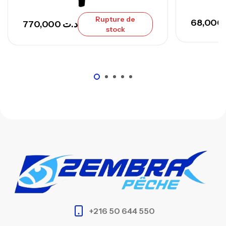
Rupture de
68,000
770,000
د.ت
stock
+216 50 644 550