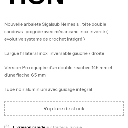
Nouvelle arbalete Sigalsub Nemesis , tête double
sandows , poignée avec mécanisme inox inversé (
evolutive systeme de crochet intégré )
Largue fil latéral inox inversable gauche / droite
Version Pro equipée d’un double reactive 14.5 mm et
d’une fleche 6.5 mm
Tube noir aluminium avec guidage intégral
Canne Jigging Sunset Massive Attack
1.83m 120/250gr 30kg
Rupture de stock
,
Cannes
Jigging
340,000
د.ت
379,000
د.ت
Livraison rapide
sur toute la Tunisie