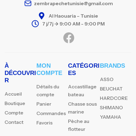
zembrapechetunisie@gmail.com
Al Haouaria – Tunisie
7 j/7j -> 9:00 AM - 9:00 PM
À
MON
CATÉGORI
BRANDS
DÉCOUVRI
COMPTE
ES
ASSO
R
Détails du
Accastillage
BEUCHAT
Accueil
compte
bateau
HARDCORE
Boutique
Panier
Chasse sous
SHIMANO
marine
Compte
Commandes
YAMAHA
Pèche au
Contact
Favoris
flotteur