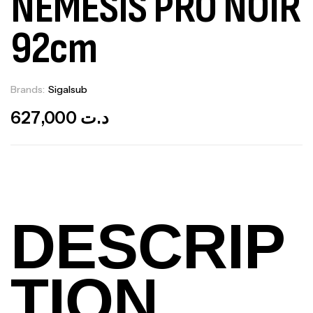
NEMESIS PRO NOIR
92cm
Brands:
Sigalsub
Out Of Stock
627,000
د.ت
DESCRIP
TION