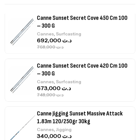
Canne Sunset Secret Cove 450 Cm 100
– 300 G
,
Cannes
Surfcasting
692,000
د.ت
768,000
د.ت
Canne Sunset Secret Cove 420 Cm 100
– 300 G
,
Cannes
Surfcasting
673,000
د.ت
748,000
د.ت
Canne Jigging Sunset Massive Attack
1.83m 120/250gr 30kg
,
Cannes
Jigging
340,000
د.ت
379,000
د.ت