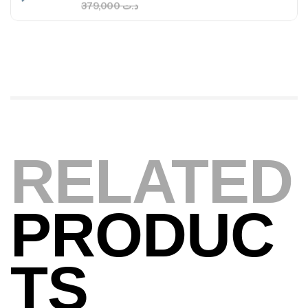
Foureau Kalli Kunnan Funda 1.70m
Expanded
,
Bagagerie
Surfcasting
378,000
د.ت
420,000
د.ت
Volant 3 Branches Inox T26S/35
RELATED
,
Accastillage bateau
Accessoires bateaux
367,000
د.ت
PRODUC
Canne Sunset Beachstriker Surf Hybrid
420 Cm 100-250 G
TS
,
Cannes
Surfcasting
215,000
د.ت
239,000
د.ت