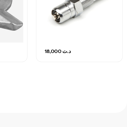
,
nnes
Surfcasting
692,000
د.ت
768,000
د.ت
nne Sunset Secret Cove 420 Cm 100
300 G
18,000
د.ت
,
nnes
Surfcasting
673,000
د.ت
748,000
د.ت