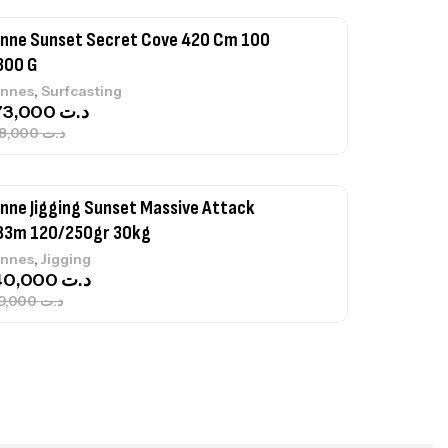
nne Sunset Secret Cove 420 Cm 100
300 G
,
nnes
Surfcasting
673,000
د.ت
748,000
د.ت
nne Jigging Sunset Massive Attack
83m 120/250gr 30kg
,
nnes
Jigging
340,000
د.ت
379,000
د.ت
ureau Kalli Kunnan Funda 1.70m
panded
,
gagerie
Surfcasting
378,000
د.ت