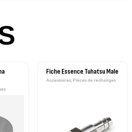
420,000
د.ت
S
lant 3 Branches Inox T26S/35
,
castillage bateau
Accessoires bateaux
367,000
د.ت
ha
Fiche Essence Tuhatsu Male
nne Sunset Beachstriker Surf Hybrid
0 Cm 100-250 G
,
Accessoires
Pièces de rechanges
,
nnes
Surfcasting
ges
215,000
د.ت
239,000
د.ت
nne Sunset Secret Cove 450 Cm 100
300 G