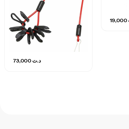
19,000
73,000
د.ت