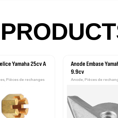
PRODUCT
Vo
Ac
elice Yamaha 25cv A
Anode Embase Yama
Ca
42
9.9cv
Ca
,
,
res
Pièces de rechanges
Anode
Pièces de rechan
Ca
– 