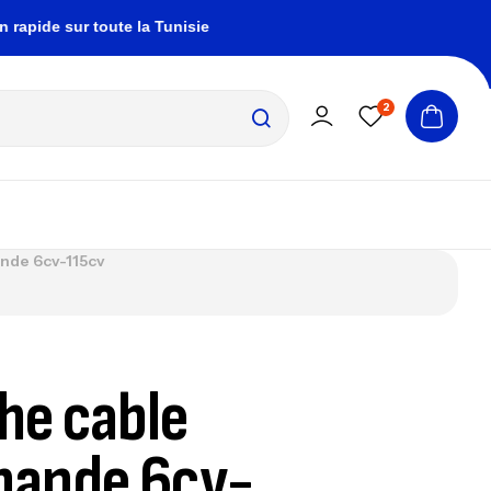
ide sur toute la Tunisie
zembrapechetunisie@gm
2
nde 6cv-115cv
he cable
ande 6cv-