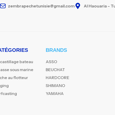
zembrapechetunisie@gmail.com
Al Haouaria – T
ATÉGORIES
BRANDS
castillage bateau
ASSO
asse sous marine
BEUCHAT
che au flotteur
HARDCORE
gging
SHIMANO
rfcasting
YAMAHA