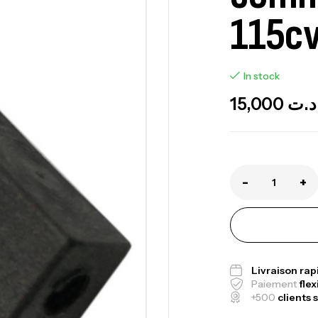
115c
In stock
Ca
1.
15,000
د.ت
Ca
-
+
Fo
Ex
Ba
Livraison ra
Paiement
flex
+500
clients s