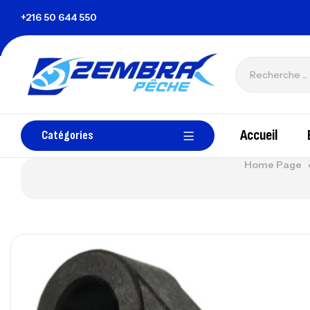
+216 50 644 550
zembrapechetunisie@gmail.com
Accueil
Catégories
Home Page