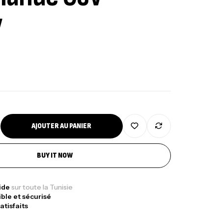
v
nne Jigging Sunset Massive Attack
83m 120/250gr 30kg
,
nnes
Jigging
340,000
د.ت
379,000
د.ت
AJOUTER AU PANIER
ureau Kalli Kunnan Funda 1.70m
panded
BUY IT NOW
,
gagerie
Surfcasting
378,000
د.ت
420,000
د.ت
pide
sur toute la Tunisie
ible et sécurisé
atisfaits