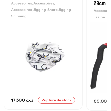
692,000
د.ت
28cm
,
,
Accessoires
Accessoires
768,000
د.ت
,
,
,
Accessoires
Jigging
Shore Jigging
Accessoir
Spinning
Traine
Canne Sunset Secret Cove 420 Cm 100
– 300 G
,
Cannes
Surfcasting
673,000
د.ت
748,000
د.ت
17,500
د.ت
Rupture de stock
69,000