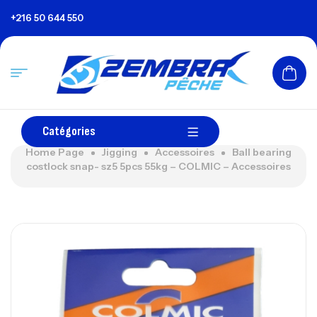
+216 50 644 550
Catégories
Home Page
Jigging
Accessoires
Ball bearing
costlock snap- sz5 5pcs 55kg – COLMIC – Accessoires