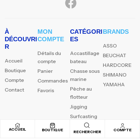
À
MON
CATÉGORI
BRANDS
DÉCOUVRI
COMPTE
ES
ASSO
R
Détails du
Accastillage
BEUCHAT
Accueil
compte
bateau
HARDCORE
Boutique
Panier
Chasse sous
SHIMANO
marine
Compte
Commandes
YAMAHA
Pèche au
Contact
Favoris
flotteur
Jigging
Surfcasting
ACCUEIL
BOUTIQUE
COMPTE
RECHERCHER