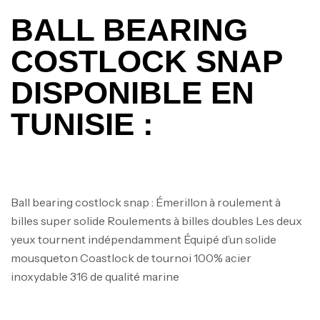
BALL BEARING
COSTLOCK SNAP
DISPONIBLE EN
TUNISIE :
Canne Jigging Sunset Massive Attack
1.83m 120/250gr 30kg
Ball bearing costlock snap : Émerillon à roulement à
,
Cannes
Jigging
billes super solide
Roulements à billes doubles
Les deux
340,000
د.ت
379,000
د.ت
yeux tournent indépendamment
Équipé d’un solide
mousqueton Coastlock de tournoi
100% acier
inoxydable 316 de qualité marine
Foureau Kalli Kunnan Funda 1.70m
Expanded
,
Bagagerie
Surfcasting