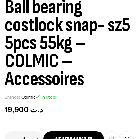
Ball bearing
costlock snap- sz5
5pcs 55kg –
COLMIC –
Accessoires
Brands:
Colmic
In stock
19,900
د.ت
-
+
AJOUTER AU PANIER