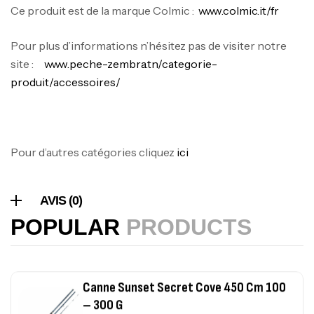
Ce produit est de la marque Colmic :
www.colmic.it/fr
378,000
د.ت
420,000
د.ت
Pour plus d’informations n’hésitez pas de visiter notre
site :
www.peche-zembra.tn/categorie-
Volant 3 Branches Inox T26S/35
produit/accessoires/
,
Accastillage bateau
Accessoires bateaux
367,000
د.ت
Pour d’autres catégories cliquez
ici
Canne Sunset Beachstriker Surf Hybrid
420 Cm 100-250 G
,
Cannes
Surfcasting
AVIS (0)
215,000
د.ت
POPULAR
PRODUCTS
239,000
د.ت
Canne Sunset Secret Cove 450 Cm 100
– 300 G
,
Cannes
Surfcasting