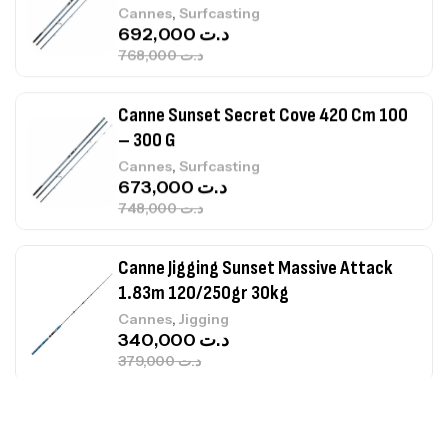
692,000
د.ت
768,000
د.ت
Canne Sunset Secret Cove 420 Cm 100
– 300 G
,
Cannes
Surfcasting
673,000
د.ت
748,000
د.ت
Canne Jigging Sunset Massive Attack
1.83m 120/250gr 30kg
,
Cannes
Jigging
340,000
د.ت
379,000
د.ت
Foureau Kalli Kunnan Funda 1.70m
Expanded
,
Bagagerie
Surfcasting