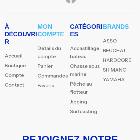
À
MON
CATÉGORI
BRANDS
DÉCOUVRI
COMPTE
ES
ASSO
R
Détails du
Accastillage
BEUCHAT
Accueil
compte
bateau
HARDCORE
Boutique
Panier
Chasse sous
SHIMANO
marine
Compte
Commandes
YAMAHA
Pèche au
Contact
Favoris
flotteur
Jigging
Surfcasting
REJOIGNEZ NOTRE