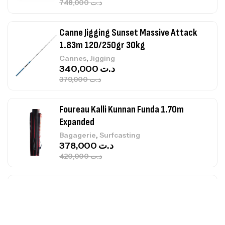
748,000
د.ت
Canne Jigging Sunset Massive Attack
1.83m 120/250gr 30kg
,
Cannes
Jigging
340,000
د.ت
379,000
د.ت
Foureau Kalli Kunnan Funda 1.70m
Expanded
,
Bagagerie
Surfcasting
378,000
د.ت
420,000
د.ت
Volant 3 Branches Inox T26S/35
,
Accastillage bateau
Accessoires bateaux
367,000
د.ت