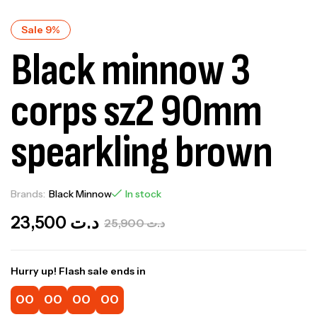
Sale 9%
Black minnow 3
corps sz2 90mm
spearkling brown
Brands:
Black Minnow
In stock
23,500
د.ت
25,900
د.ت
Hurry up! Flash sale ends in
00
00
00
00