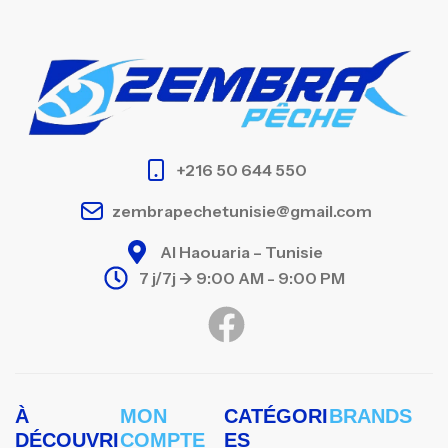
+216 50 644 550
zembrapechetunisie@gmail.com
Al Haouaria – Tunisie
7 j/7j -> 9:00 AM - 9:00 PM
À
MON
CATÉGORI
BRANDS
DÉCOUVRI
COMPTE
ES