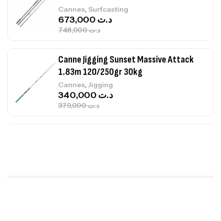
,
Cannes
Surfcasting
673,000
د.ت
748,000
د.ت
Canne Jigging Sunset Massive Attack
1.83m 120/250gr 30kg
,
Cannes
Jigging
340,000
د.ت
379,000
د.ت
Foureau Kalli Kunnan Funda 1.70m
Expanded
,
Bagagerie
Surfcasting
378,000
د.ت
420,000
د.ت
Volant 3 Branches Inox T26S/35