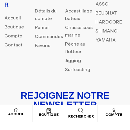
ASSO
R
Détails du
Accastillage
BEUCHAT
Accueil
compte
bateau
HARDCORE
Boutique
Panier
Chasse sous
SHIMANO
marine
Compte
Commandes
YAMAHA
Pèche au
Contact
Favoris
flotteur
Jigging
Surfcasting
REJOIGNEZ NOTRE
NEWSLETTER
ACCUEIL
Inscrivez-vous pour recevoir nos offres spéciales
BOUTIQUE
COMPTE
RECHERCHER