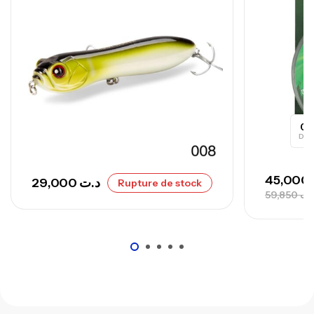
,
Cannes
Surfcasting
673,000
د.ت
748,000
د.ت
0
Day
45,000
29,000
د.ت
Rupture de stock
59,850
.ت