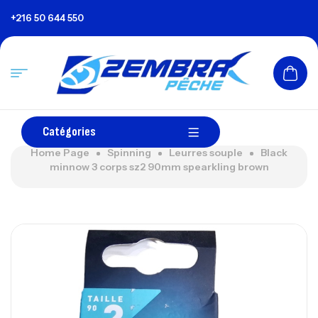
+216 50 644 550
Catégories
Home Page
Spinning
Leurres souple
Black
minnow 3 corps sz2 90mm spearkling brown