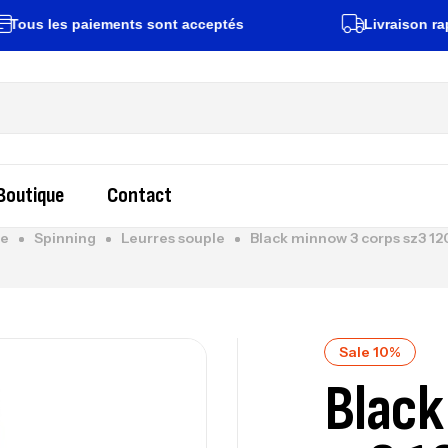
les paiements sont acceptés
Livraison rapide su
Boutique
Contact
e
Spinning
Leurres souple
Black minnow 3 corps sz3 1
Sale 10%
Black