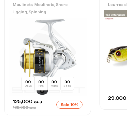
,
,
Moulinets
Moulinets
Shore
Leurres 
,
Jigging
Spinning
00
00
00
00
Days
Hrs
Mins
Secs
29,0
125,000
د.ت
Sale 10%
139,000
د.ت