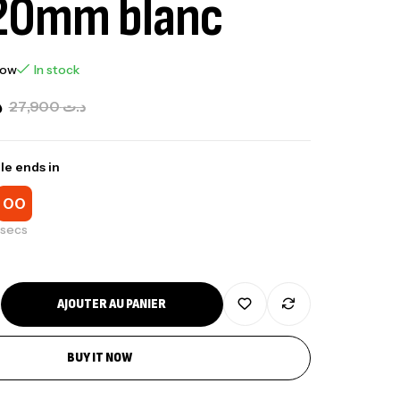
120mm blanc
now
In stock
د
27,900
د.ت
le ends in
00
secs
nne Jigging Sunset Massive Attack
83m 120/250gr 30kg
,
nnes
Jigging
AJOUTER AU PANIER
340,000
د.ت
379,000
د.ت
BUY IT NOW
ureau Kalli Kunnan Funda 1.70m