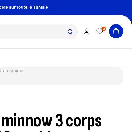
r toute la Tunisie
zembrapechetunisie@gmail.c
2
20mm blanc
 minnow 3 corps