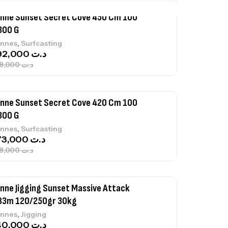
nne Sunset Secret Cove 450 Cm 100
300 G
,
nnes
Surfcasting
692,000
د.ت
768,000
د.ت
nne Sunset Secret Cove 420 Cm 100
300 G
,
nnes
Surfcasting
673,000
د.ت
748,000
د.ت
nne Jigging Sunset Massive Attack
83m 120/250gr 30kg
,
nnes
Jigging
340,000
د.ت