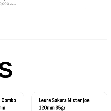
379,000
د.ت
ureau Kalli Kunnan Funda 1.70m
panded
,
gagerie
Surfcasting
378,000
د.ت
420,000
د.ت
S
lant 3 Branches Inox T26S/35
,
castillage bateau
Accessoires bateaux
367,000
د.ت
e Combo
Leure Sakura Mister Joe
nne Sunset Beachstriker Surf Hybrid
0 Cm 100-250 G
0mm
120mm 35gr