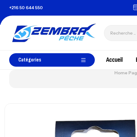
+216 50 644 550
zembrapechetunisie@gmail.com
Tous 
Accueil
Catégories
Home Pag