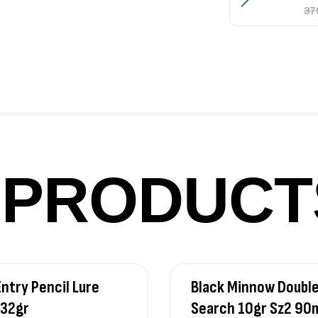
Fo
Ex
Ba
PRODUCT
Vo
Ac
ntry Pencil Lure
Black Minnow Doubl
Ca
42
32gr
Search 10gr Sz2 9