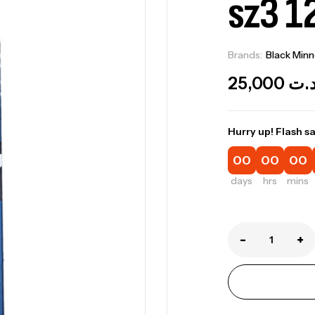
sz3 
Brands:
Black Min
25,000
.ت
Hurry up! Flash sa
00
00
00
days
hrs
mins
Ca
1.
Ca
-
+
Fo