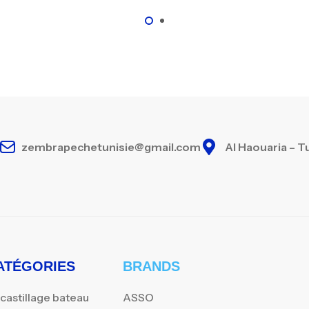
zembrapechetunisie@gmail.com
Al Haouaria – T
ATÉGORIES
BRANDS
castillage bateau
ASSO