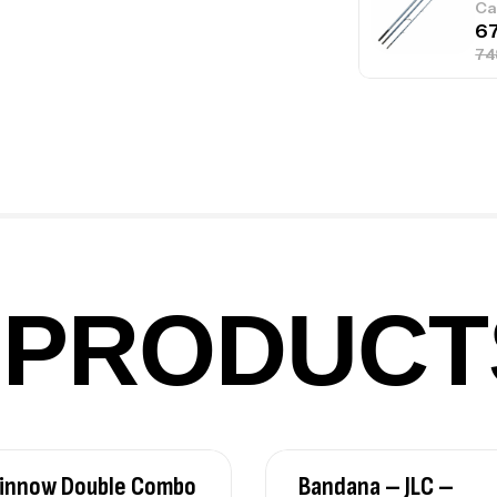
Ca
Fo
Ex
Ba
PRODUCT
Vo
Ac
Minnow Double Combo
Bandana – JLC –
Ca