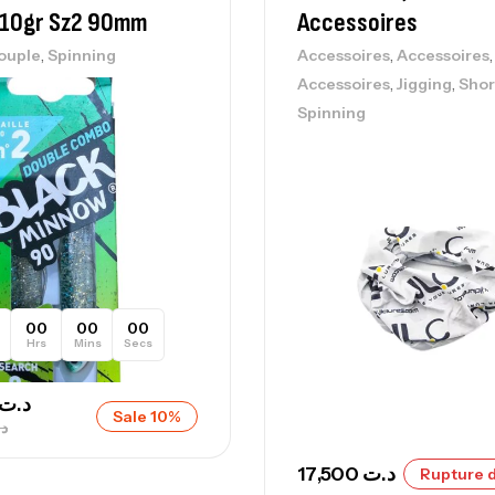
42
 10gr Sz2 90mm
Accessoires
Ca
,
,
,
ouple
Spinning
Accessoires
Accessoires
,
,
Accessoires
Jigging
Shor
Spinning
Ca
– 
Ca
00
00
00
Hrs
Mins
Secs
Ca
– 
د.ت
Sale 10%
Ca
د
17,500
د.ت
Rupture d