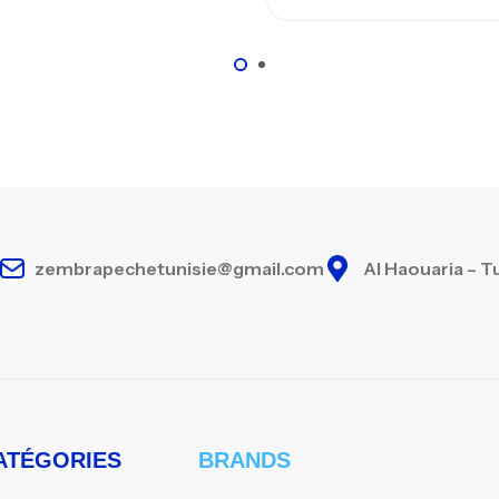
zembrapechetunisie@gmail.com
Al Haouaria – T
ATÉGORIES
BRANDS