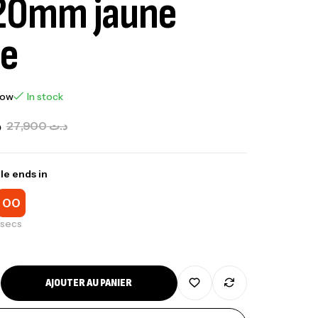
20mm jaune
e
now
In stock
د
27,900
د.ت
le ends in
00
nne Jigging Sunset Massive Attack
secs
83m 120/250gr 30kg
,
nnes
Jigging
340,000
د.ت
AJOUTER AU PANIER
379,000
د.ت