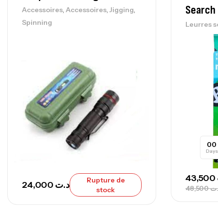
Search
,
,
,
Accessoires
Accessoires
Jigging
Spinning
Leurres s
00
Days
43,500
Rupture de
24,000
د.ت
48,500
.ت
stock