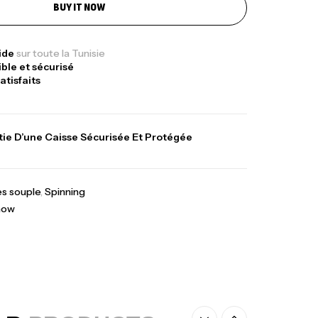
BUY IT NOW
ureau Kalli Kunnan Funda 1.70m
panded
pide
sur toute la Tunisie
,
gagerie
Surfcasting
ible et sécurisé
378,000
د.ت
atisfaits
420,000
د.ت
ie D’une Caisse Sécurisée Et Protégée
lant 3 Branches Inox T26S/35
,
castillage bateau
Accessoires bateaux
367,000
د.ت
es souple
,
Spinning
now
nne Sunset Beachstriker Surf Hybrid
0 Cm 100-250 G
,
nnes
Surfcasting
215,000
د.ت
239,000
د.ت