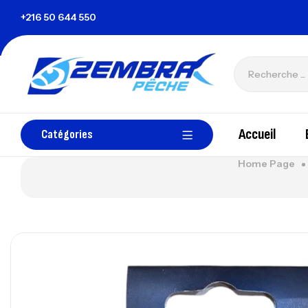
isie
+216 50 644 550
zembrapechetunisie@gmail.com
Accueil
Catégories
Home Page