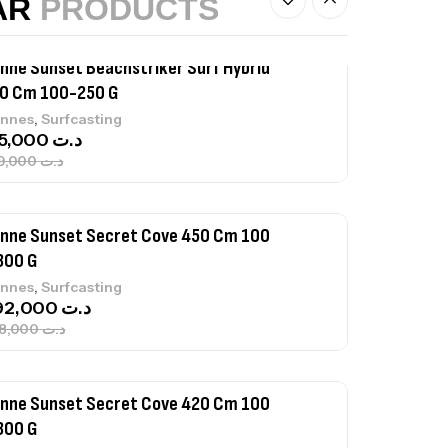
AR
PRODUCTS
nne Sunset Secret Cove 450 Cm 100
300 G
,
nnes
Surfcasting
692,000
د.ت
768,000
د.ت
nne Sunset Secret Cove 420 Cm 100
300 G
,
nnes
Surfcasting
673,000
د.ت
748,000
د.ت
nne Jigging Sunset Massive Attack
83m 120/250gr 30kg