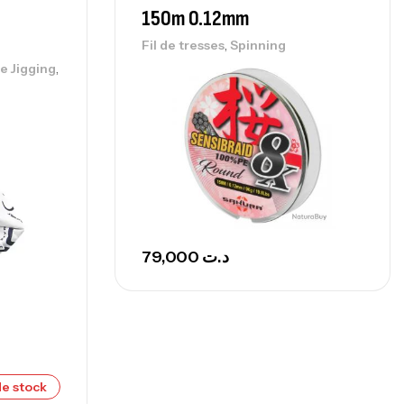
0 Cm 100-250 G
150m 0.12mm
,
nnes
Surfcasting
,
Fil de tresses
Spinning
215,000
د.ت
,
e Jigging
239,000
د.ت
nne Sunset Secret Cove 450 Cm 100
300 G
,
nnes
Surfcasting
692,000
د.ت
768,000
د.ت
79,000
د.ت
nne Sunset Secret Cove 420 Cm 100
300 G
,
nnes
Surfcasting
673,000
د.ت
748,000
د.ت
e stock