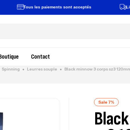
Tous les paiements sont acceptés
Livraiso
Boutique
Contact
Spinning
Leurres souple
Black minnow 3 corps sz3 120m
Sale 7%
Black