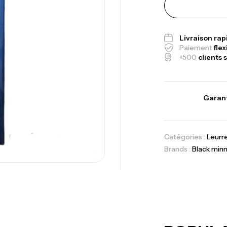
Fo
Ex
Livraison ra
Ba
Paiement
flex
+500
clients s
Garant
Vo
Ac
Catégories :
Leurr
Brands :
Black min
Ca
42
Ca