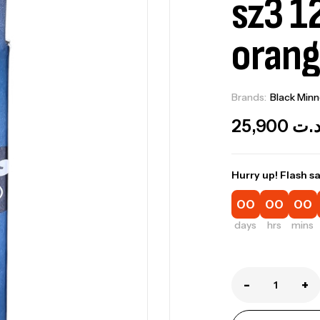
sz3 1
orang
Brands:
Black Min
25,900
.ت
Hurry up! Flash sa
00
00
00
Ca
days
hrs
mins
1.
Ca
-
+