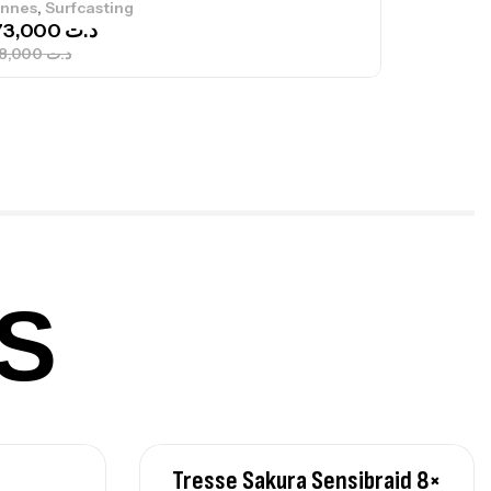
,
nnes
Jigging
340,000
د.ت
379,000
د.ت
ureau Kalli Kunnan Funda 1.70m
panded
,
gagerie
Surfcasting
378,000
د.ت
420,000
د.ت
S
lant 3 Branches Inox T26S/35
,
castillage bateau
Accessoires bateaux
367,000
د.ت
Tresse Sakura Sensibraid 8×
nne Sunset Beachstriker Surf Hybrid