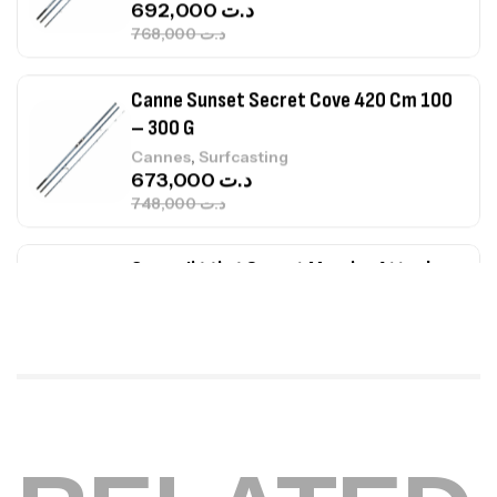
673,000
د.ت
748,000
د.ت
Canne Jigging Sunset Massive Attack
1.83m 120/250gr 30kg
,
Cannes
Jigging
340,000
د.ت
379,000
د.ت
Foureau Kalli Kunnan Funda 1.70m
Expanded
,
Bagagerie
Surfcasting
378,000
د.ت
420,000
د.ت
Volant 3 Branches Inox T26S/35
,
Accastillage bateau
Accessoires bateaux