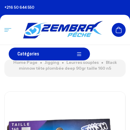
+216 50 644 550
Catégories
Home Page
Jigging
Leurres souples
Black
minnow tête plombée deep 90gr taille 160 n5