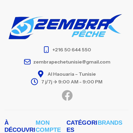
+216 50 644 550
zembrapechetunisie@gmail.com
Al Haouaria – Tunisie
7 j/7j -> 9:00 AM - 9:00 PM
À
MON
CATÉGORI
BRANDS
DÉCOUVRI
COMPTE
ES