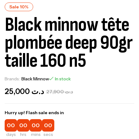
Sale 10%
Black minnow tête
plombée deep 90gr
taille 160 n5
Brands:
Black Minnow
In stock
25,000
د.ت
27,900
د.ت
Hurry up! Flash sale ends in
00
00
00
00
days
hrs
mins
secs