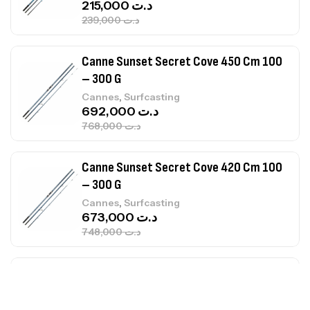
Canne Sunset Secret Cove 450 Cm 100
– 300 G
,
Cannes
Surfcasting
692,000
د.ت
768,000
د.ت
Canne Sunset Secret Cove 420 Cm 100
– 300 G
,
Cannes
Surfcasting
673,000
د.ت
748,000
د.ت
Canne Jigging Sunset Massive Attack
1.83m 120/250gr 30kg
,
Cannes
Jigging
340,000
د.ت
379,000
د.ت