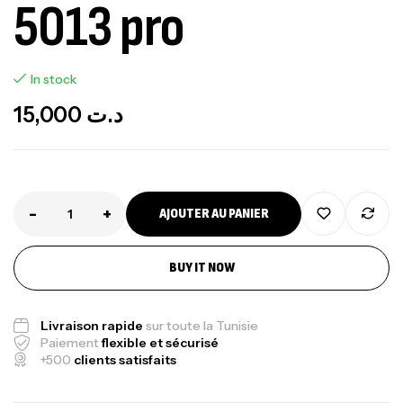
5013 pro
In stock
15,000
د.ت
-
+
AJOUTER AU PANIER
BUY IT NOW
Canne Jigging Sunset Massive Attack
1.83m 120/250gr 30kg
,
Cannes
Jigging
Livraison rapide
sur toute la Tunisie
340,000
د.ت
Paiement
flexible et sécurisé
+500
clients satisfaits
379,000
د.ت