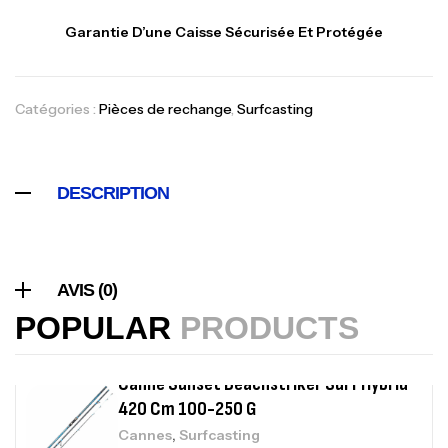
Foureau Kalli Kunnan Funda 1.70m
Garantie D’une Caisse Sécurisée Et Protégée
Expanded
,
Bagagerie
Surfcasting
378,000
د.ت
420,000
د.ت
Catégories :
Pièces de rechange
,
Surfcasting
Volant 3 Branches Inox T26S/35
DESCRIPTION
,
Accastillage bateau
Accessoires bateaux
367,000
د.ت
AVIS (0)
Canne Sunset Beachstriker Surf Hybrid
420 Cm 100-250 G
POPULAR
PRODUCTS
,
Cannes
Surfcasting
215,000
د.ت
239,000
د.ت