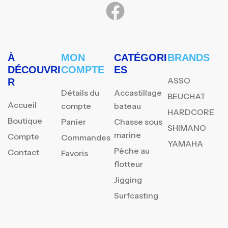
À
MON
CATÉGORI
BRANDS
DÉCOUVRI
COMPTE
ES
ASSO
R
Détails du
Accastillage
BEUCHAT
Accueil
compte
bateau
HARDCORE
Boutique
Panier
Chasse sous
SHIMANO
marine
Compte
Commandes
YAMAHA
Pèche au
Contact
Favoris
flotteur
Jigging
Surfcasting