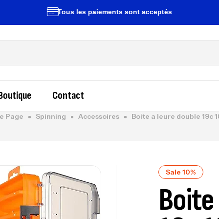
Tous les paiements sont acceptés
Li
Boutique
Contact
e Page
Spinning
Accessoires
Boite a leure double 19c 
Sale 10%
Boite