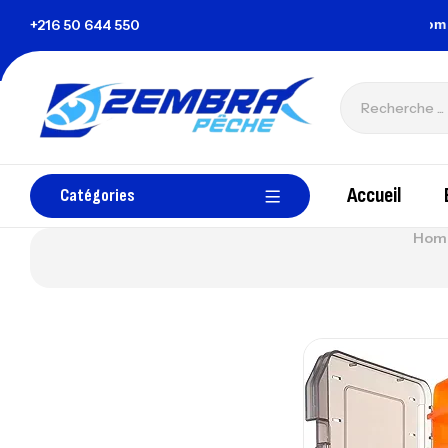
la Tunisie
+216 50 644 550
zembrapechetunisie@gmail.com
Accueil
Catégories
Hom