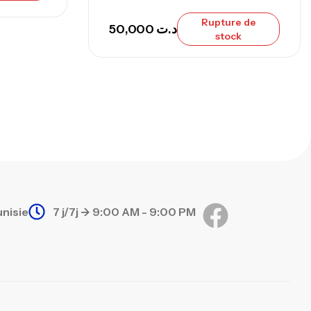
Rupture de
50,000
د.ت
stock
unisie
7 j/7j -> 9:00 AM - 9:00 PM