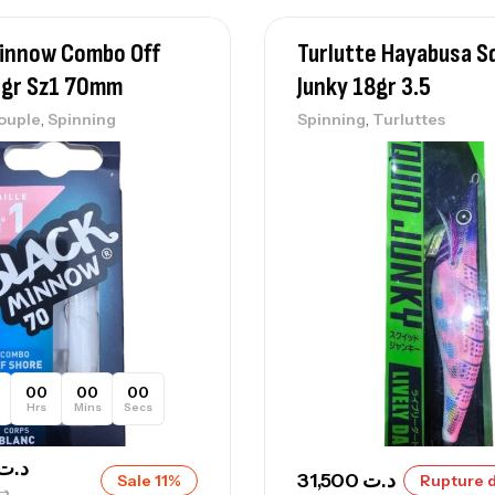
Ca
Minnow Combo Off
Turlutte Hayabusa S
– 
6gr Sz1 70mm
Junky 18gr 3.5
Ca
,
,
ouple
Spinning
Spinning
Turluttes
Ca
– 
Ca
00
00
00
Hrs
Mins
Secs
د.ت
31,500
د.ت
Sale 11%
Rupture d
د.