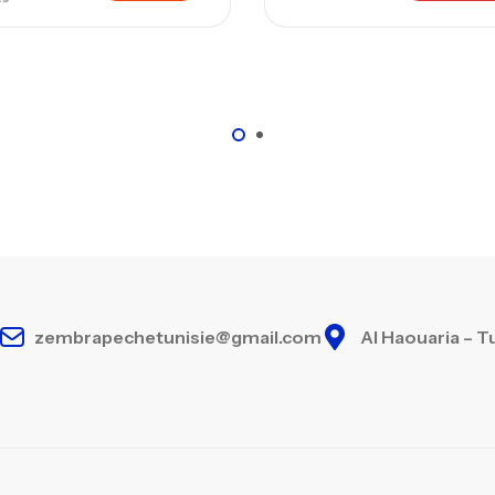
zembrapechetunisie@gmail.com
Al Haouaria – T