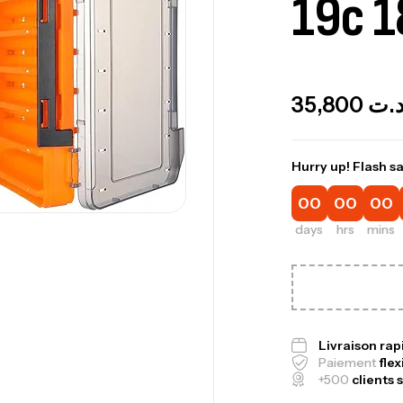
19c 
Out Of Stock
35,800
.ت
Hurry up! Flash sa
00
00
00
days
hrs
mins
Canne Jigging 
1.83m 120/250
,
Cannes
Jigging
Livraison ra
Paiement
flex
+500
clients s
Foureau Kalli 