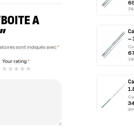
“BOITE A
S”
Ca
– 
atoires sont indiqués avec
*
Ca
Your rating
*
Ca
1.
Ca
Fo