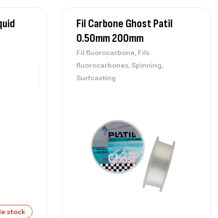
nne Sunset Secret Cove 450 Cm 100
quid
Fil Carbone Ghost Patil
300 G
0.50mm 200mm
,
nnes
Surfcasting
692,000
د.ت
,
Fil fluorocarbone
Fils
768,000
د.ت
,
,
fluorocarbones
Spinning
Surfcasting
nne Sunset Secret Cove 420 Cm 100
300 G
,
nnes
Surfcasting
673,000
د.ت
748,000
د.ت
e stock