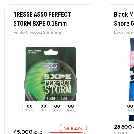
TRESSE ASSO PERFECT
Black 
STORM 8XPE 0.18mm
Shore 
,
Fil de tresses
Spinning
Leurres s
00
00
00
00
00
Days
Hrs
Mins
Secs
Days
25,500
Sale 25%
45,000
د.ت
28,600
ت