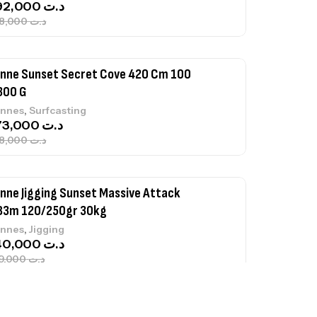
692,000
د.ت
768,000
د.ت
nne Sunset Secret Cove 420 Cm 100
300 G
,
nnes
Surfcasting
673,000
د.ت
748,000
د.ت
nne Jigging Sunset Massive Attack
83m 120/250gr 30kg
,
nnes
Jigging
340,000
د.ت
379,000
د.ت
ureau Kalli Kunnan Funda 1.70m