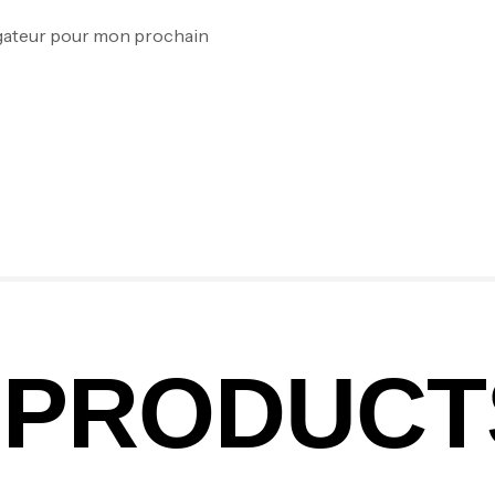
Ex
igateur pour mon prochain
Ba
Vo
Ac
Ca
42
PRODUCT
Ca