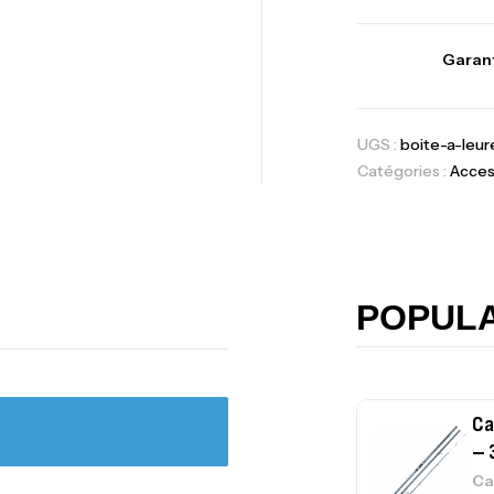
Expanded
,
Bagagerie
Surf
Garant
Volant 3 Branc
UGS :
boite-a-leur
Accastillage ba
Catégories :
Acces
Ca
42
Ca
POPUL
Ca
– 
Ca