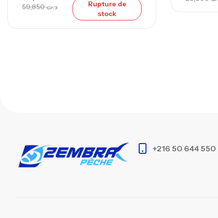
Rupture de
59,850
د.ت
stock
+216 50 644 550