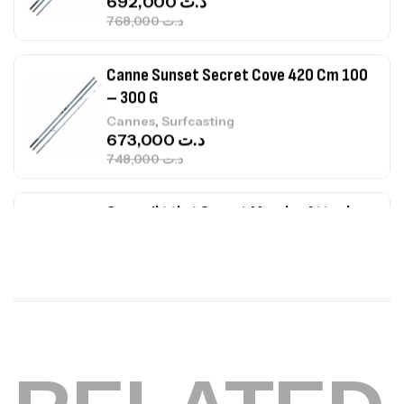
673,000
د.ت
748,000
د.ت
Canne Jigging Sunset Massive Attack
1.83m 120/250gr 30kg
,
Cannes
Jigging
340,000
د.ت
379,000
د.ت
Foureau Kalli Kunnan Funda 1.70m
Expanded
,
Bagagerie
Surfcasting
378,000
د.ت
420,000
د.ت
Volant 3 Branches Inox T26S/35
,
Accastillage bateau
Accessoires bateaux