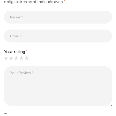
obligatoires sont indiqués avec
*
Canne Jigging Sunset Massive Attack
1.83m 120/250gr 30kg
,
Cannes
Jigging
340,000
د.ت
379,000
د.ت
Your rating
*
Foureau Kalli Kunnan Funda 1.70m
Expanded
,
Bagagerie
Surfcasting
378,000
د.ت
420,000
د.ت
Volant 3 Branches Inox T26S/35
,
Accastillage bateau
Accessoires bateaux