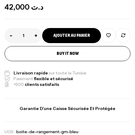
42,000
د.ت
-
+
AJOUTER AU PANIER
BUY IT NOW
Livraison rapide
sur toute la Tunisie
Paiement
flexible et sécurisé
+500
clients satisfaits
Garantie D’une Caisse Sécurisée Et Protégée
UGS :
boite-de-rangement-gm-bleu