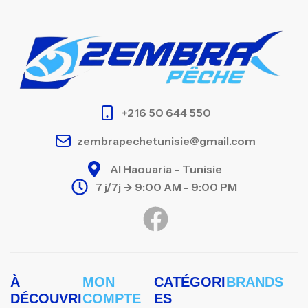
+216 50 644 550
zembrapechetunisie@gmail.com
Al Haouaria – Tunisie
7 j/7j -> 9:00 AM - 9:00 PM
À
MON
CATÉGORI
BRANDS
DÉCOUVRI
COMPTE
ES