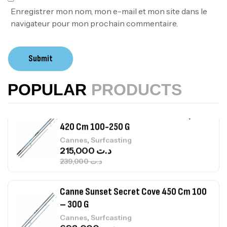
367,000
د.ت
Enregistrer mon nom, mon e-mail et mon site dans le
navigateur pour mon prochain commentaire.
Canne Sunset Beachstriker Surf Hybrid
420 Cm 100-250 G
Submit
,
Cannes
Surfcasting
215,000
د.ت
POPULAR
PRODUCTS
239,000
د.ت
Canne Sunset Secret Cove 450 Cm 100
– 300 G
,
Cannes
Surfcasting
692,000
د.ت
768,000
د.ت
Canne Sunset Secret Cove 420 Cm 100
– 300 G
,
Cannes
Surfcasting