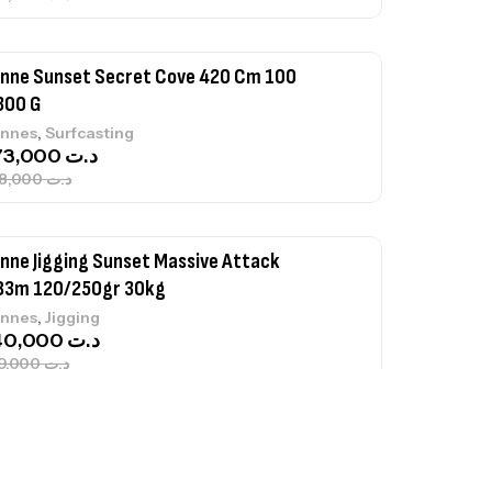
nne Sunset Secret Cove 420 Cm 100
300 G
,
nnes
Surfcasting
673,000
د.ت
748,000
د.ت
nne Jigging Sunset Massive Attack
83m 120/250gr 30kg
,
nnes
Jigging
340,000
د.ت
379,000
د.ت
ureau Kalli Kunnan Funda 1.70m
panded