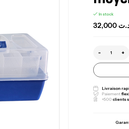
In stock
32,000
.ت
-
+
Canne Jigging 
1.83m 120/250
Livraison ra
Paiement
flex
,
Cannes
Jigging
+500
clients s
Foureau Kalli 
Garant
Expanded