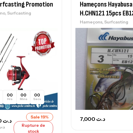
rfcasting Promotion
Hameçons Hayabusa
– 
H.CHN121 15pcs EB1
,
omo
Surfcasting
Ca
,
Hameçons
Surfcasting
Ca
– 
Ca
00
00
00
Hrs
Mins
Secs
Sale 19%
7,000
د.ت
130,000
د.ت
Rupture de
د.ت
stock