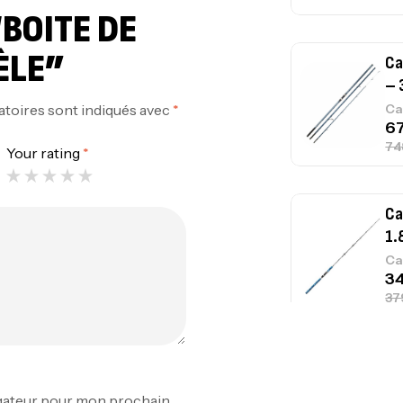
“BOITE DE
ÈLE”
Ca
– 
atoires sont indiqués avec
*
Ca
Your rating
*
Ca
1.
Ca
Fo
Ex
igateur pour mon prochain