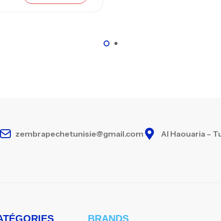
zembrapechetunisie@gmail.com
Al Haouaria – T
ATÉGORIES
BRANDS