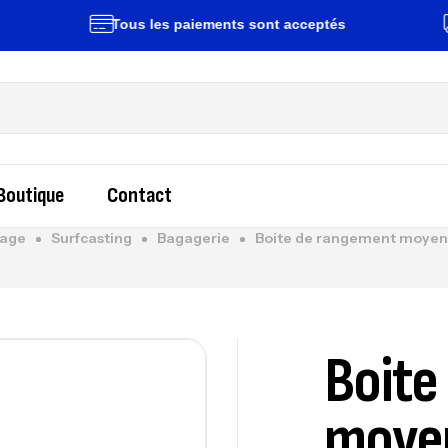
Tous les paiements sont acceptés
Li
Boutique
Contact
age
Surfcasting
Bagagerie
Boite de rangement moye
Boite
moye