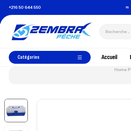
la Tunisie
+216 50 644 550
zembrapechetunisie@gmail.com
Accueil
Catégories
Home P