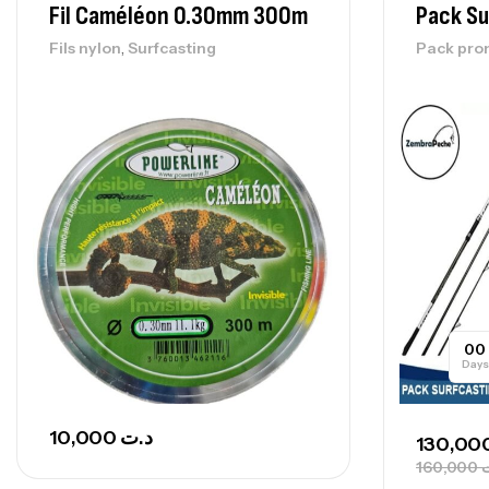
Fil Caméléon 0.30mm 300m
Pack Su
,
Fils nylon
Surfcasting
Pack pr
00
Days
10,000
د.ت
160,000