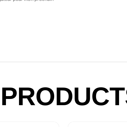
Ba
Vo
Ac
Ca
42
PRODUCT
Ca
Ca