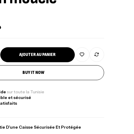
د
AJOUTER AU PANIER
BUY IT NOW
Sunset Massive Attack
340,000
د.ت
gr 30kg
pide
sur toute la Tunisie
379,000
د.ت
ible et sécurisé
atisfaits
Kunnan Funda 1.70m
378,000
د.ت
ie D’une Caisse Sécurisée Et Protégée
420,000
د.ت