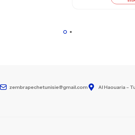
sto
Ca
– 
Ca
zembrapechetunisie@gmail.com
Al Haouaria – T