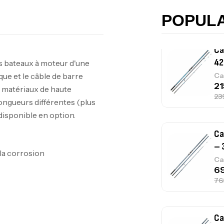
POPUL
Ca
42
Ca
Ca
– 
 la corrosion
Ca
Ca