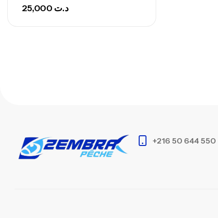
25,000
د.ت
+216 50 644 550