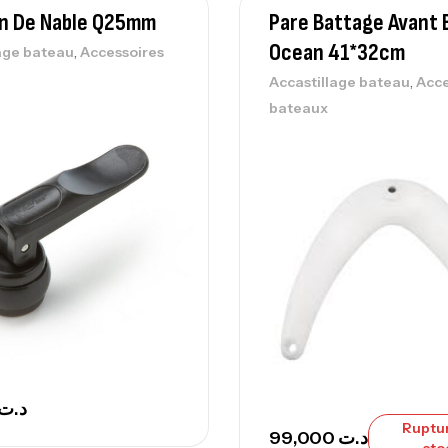
n De Nable Q25mm
Pare Battage Avant 
Ocean 41*32cm
,
age bateau
Accessoires
Vo
,
Accastillage bateau
Acce
Ac
bateaux
Ca
42
Ca
Ca
– 
د.ت
Ca
Ruptu
99,000
د.ت