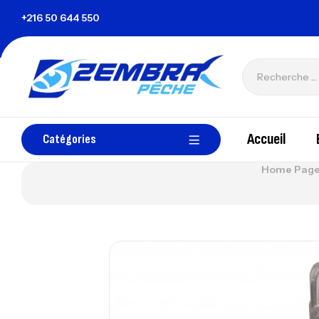
unisie
+216 50 644 550
zembrapechetunisie@gmail.com
Accueil
Catégories
Home Pag