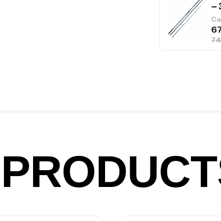
– 
Ca
Ca
1.
Ca
PRODUCT
Fo
Ex
Ba