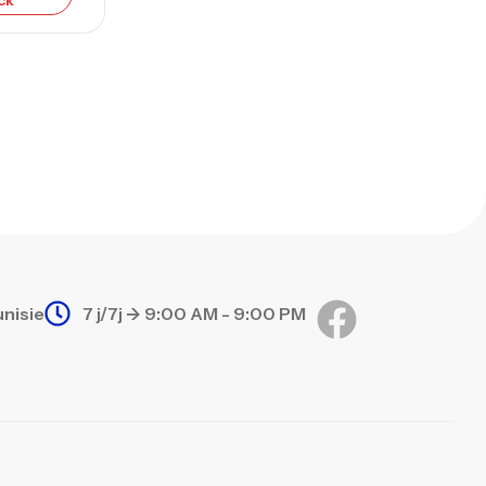
ck
768,000
د.ت
nne Sunset Secret Cove 420 Cm 100
300 G
,
nnes
Surfcasting
673,000
د.ت
748,000
د.ت
unisie
7 j/7j -> 9:00 AM - 9:00 PM