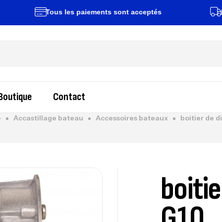
Tous les paiements sont acceptés
Livrai
Boutique
Contact
e
Accastillage bateau
Accessoires bateaux
boitier de d
boitie
G10