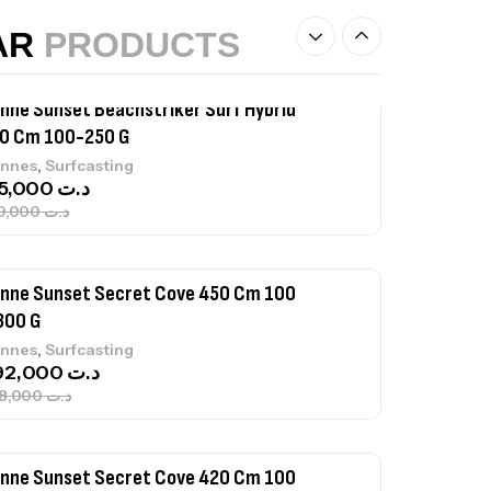
367,000
د.ت
AR
PRODUCTS
nne Sunset Beachstriker Surf Hybrid
0 Cm 100-250 G
,
nnes
Surfcasting
215,000
د.ت
239,000
د.ت
nne Sunset Secret Cove 450 Cm 100
300 G
,
nnes
Surfcasting
692,000
د.ت
768,000
د.ت
nne Sunset Secret Cove 420 Cm 100