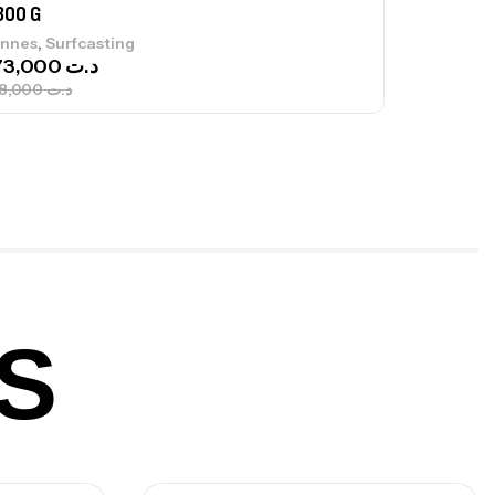
300 G
,
nnes
Surfcasting
673,000
د.ت
748,000
د.ت
nne Jigging Sunset Massive Attack
83m 120/250gr 30kg
,
nnes
Jigging
340,000
د.ت
379,000
د.ت
S
ureau Kalli Kunnan Funda 1.70m
panded
,
gagerie
Surfcasting
378,000
د.ت
420,000
د.ت