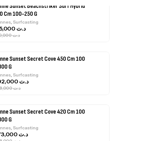
nne Sunset Secret Cove 450 Cm 100
300 G
,
nnes
Surfcasting
692,000
د.ت
768,000
د.ت
nne Sunset Secret Cove 420 Cm 100
300 G
,
nnes
Surfcasting
673,000
د.ت
748,000
د.ت
nne Jigging Sunset Massive Attack
83m 120/250gr 30kg
,
nnes
Jigging
340,000
د.ت