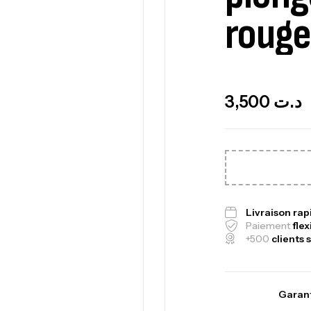
rouge
Out Of Stock
3,500
د.ت
Ca
1.
Livraison ra
Ca
Paiement
flex
+500
clients s
Garant
Fo