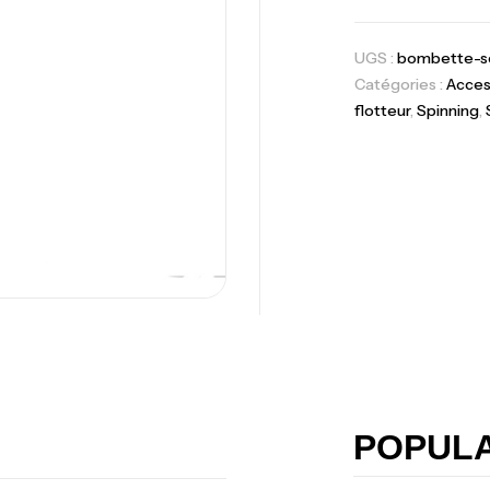
Ex
Ba
UGS :
bombette-s
Catégories :
Acces
flotteur
,
Spinning
,
Vo
Ac
Ca
42
Ca
POPUL