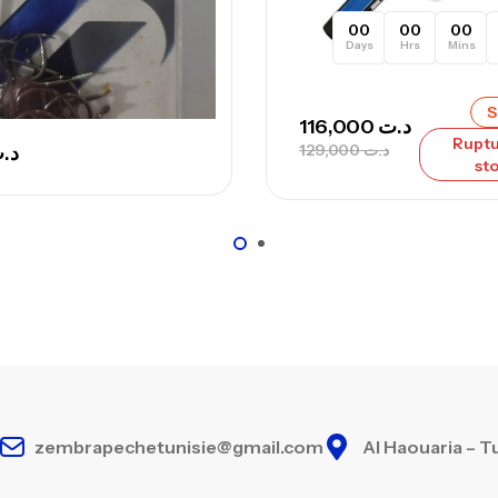
00
00
00
Days
Hrs
Mins
S
116,000
د.ت
Ruptu
129,000
د.ت
د.
st
zembrapechetunisie@gmail.com
Al Haouaria – T