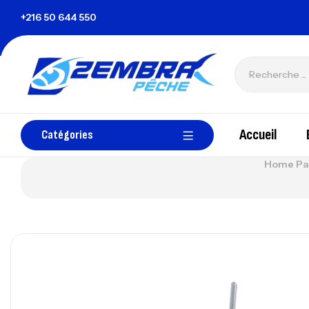
nisie
+216 50 644 550
zembrapechetunisie@gmail.com
Accueil
Catégories
Home Pa