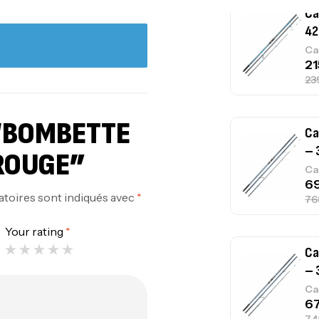
Ca
– 
Ca
 “BOMBETTE
Ca
– 
ROUGE”
Ca
atoires sont indiqués avec
*
Your rating
*
Ca
1.
Ca