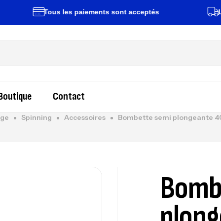
Tous les paiements sont acceptés
Livrais
Boutique
Contact
ge
Spinning
Accessoires
Bombette semi plongeante 4
Bomb
plong