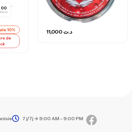
00
Secs
ale 10%
11,000
د.ت
re de
ock
unisie
7 j/7j -> 9:00 AM - 9:00 PM