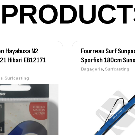
PRODUCT
Ca
– 
Ca
n Hayabusa N2
Fourreau Surf Sunpa
21 Hibari EB12171
Sporfish 180cm Sun
,
Bagagerie
Surfcasting
,
s
Surfcasting
Ca
– 
Ca