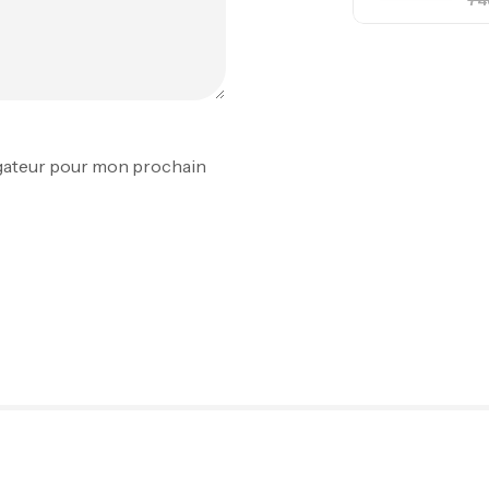
Fo
Ex
Ba
igateur pour mon prochain
Vo
Ac
Ca
42
Ca