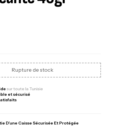
Rupture de stock
nne Jigging Sunset Massive Attack
83m 120/250gr 30kg
pide
sur toute la Tunisie
,
nnes
Jigging
ible et sécurisé
340,000
د.ت
atisfaits
379,000
د.ت
ie D’une Caisse Sécurisée Et Protégée
ureau Kalli Kunnan Funda 1.70m