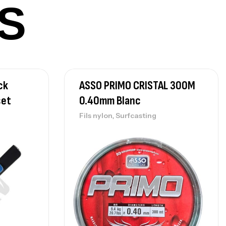
S
215,000
د.ت
239,000
د.ت
nne Sunset Secret Cove 450 Cm 100
300 G
,
nnes
Surfcasting
ck
ASSO PRIMO CRISTAL 300M
692,000
د.ت
set
0.40mm Blanc
768,000
د.ت
,
Fils nylon
Surfcasting
nne Sunset Secret Cove 420 Cm 100
300 G
,
nnes
Surfcasting
673,000
د.ت
748,000
د.ت