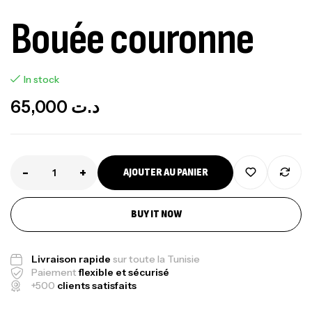
Bouée couronne
In stock
65,000
د.ت
-
+
AJOUTER AU PANIER
BUY IT NOW
Livraison rapide
sur toute la Tunisie
Paiement
flexible et sécurisé
+500
clients satisfaits