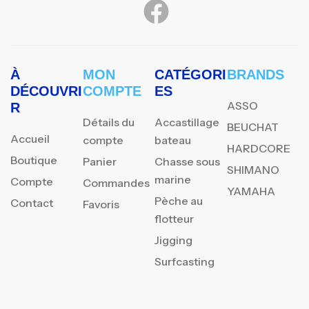
À
MON
CATÉGORI
BRANDS
DÉCOUVRI
COMPTE
ES
ASSO
R
Détails du
Accastillage
BEUCHAT
Accueil
compte
bateau
HARDCORE
Boutique
Panier
Chasse sous
SHIMANO
marine
Compte
Commandes
YAMAHA
Pèche au
Contact
Favoris
flotteur
Jigging
Surfcasting