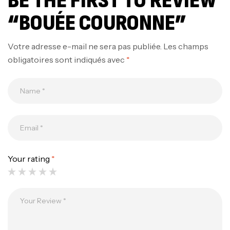
BE THE FIRST TO REVIEW
“BOUÉE COURONNE”
Votre adresse e-mail ne sera pas publiée.
Les champs
obligatoires sont indiqués avec
*
Your rating
*
Canne Jigging Sunset Massive Attack
1.83m 120/250gr 30kg
,
Cannes
Jigging
340,000
د.ت