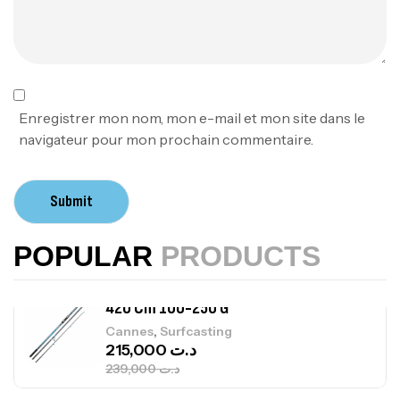
379,000
د.ت
Foureau Kalli Kunnan Funda 1.70m
Expanded
,
Bagagerie
Surfcasting
378,000
د.ت
Enregistrer mon nom, mon e-mail et mon site dans le
420,000
د.ت
navigateur pour mon prochain commentaire.
Volant 3 Branches Inox T26S/35
Submit
,
Accastillage bateau
Accessoires bateaux
367,000
د.ت
POPULAR
PRODUCTS
Canne Sunset Beachstriker Surf Hybrid
420 Cm 100-250 G
,
Cannes
Surfcasting
215,000
د.ت
239,000
د.ت