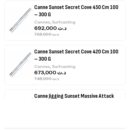
Canne Sunset Secret Cove 450 Cm 100
– 300 G
,
Cannes
Surfcasting
692,000
د.ت
768,000
د.ت
Canne Sunset Secret Cove 420 Cm 100
– 300 G
,
Cannes
Surfcasting
673,000
د.ت
748,000
د.ت
Canne Jigging Sunset Massive Attack
1.83m 120/250gr 30kg
,
Cannes
Jigging
340,000
د.ت
379,000
د.ت