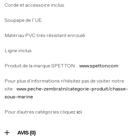
Corde et accessoire inclus.
Soupape de l´UE.
Canne Jigging Sunset Massive Attack
Matériau PVC très résistant enroulé.
1.83m 120/250gr 30kg
,
Cannes
Jigging
Ligne inclus
340,000
د.ت
379,000
د.ت
Produit de la marque SPETTON :
www.spetton.com
Foureau Kalli Kunnan Funda 1.70m
Pour plus d’informations n’hésitez pas de visiter notre
Expanded
site :
www.peche-zembra.tn/categorie-produit/chasse-
,
Bagagerie
Surfcasting
sous-marine
378,000
د.ت
420,000
د.ت
Pour d’autres catégories cliquez
ici
Volant 3 Branches Inox T26S/35
AVIS (0)
,
Accastillage bateau
Accessoires bateaux