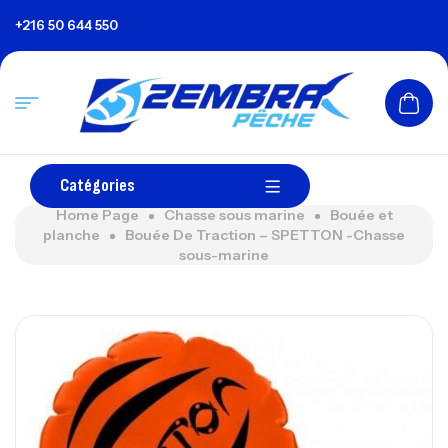
+216 50 644 550
Catégories
Home Page
Chasse sous marine
Bouée et
planche
Bouée De Traction – SPETTON -Chasse
sous-marine