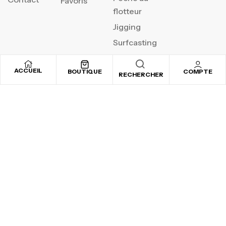
Favoris
flotteur
Jigging
Surfcasting
ACCUEIL
BOUTIQUE
COMPTE
RECHERCHER
REJOIGNEZ NOTRE
NEWSLETTER
Inscrivez-vous pour recevoir nos offres spéciales
Copyright © 2025
By ADSVALLEY
. All rights reserved