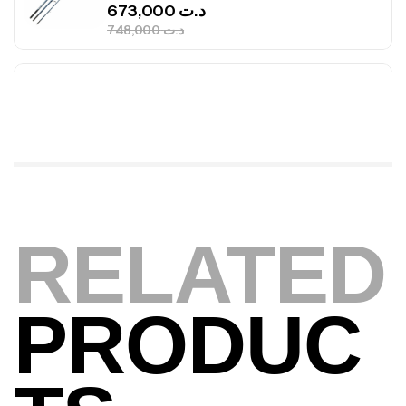
673,000
د.ت
748,000
د.ت
Canne Jigging Sunset Massive Attack
1.83m 120/250gr 30kg
,
Cannes
Jigging
340,000
د.ت
379,000
د.ت
Foureau Kalli Kunnan Funda 1.70m
RELATED
Expanded
,
Bagagerie
Surfcasting
378,000
د.ت
420,000
د.ت
PRODUC
Volant 3 Branches Inox T26S/35
,
Accastillage bateau
Accessoires bateaux