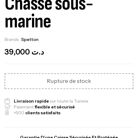
Chasse sous-
marine
Brands:
Spetton
Out Of Stock
39,000
د.ت
Rupture de stock
Livraison rapide
sur toute la Tunisie
Paiement
flexible et sécurisé
+500
clients satisfaits
Garantie D’une Caisse Sécurisée Et Protégée