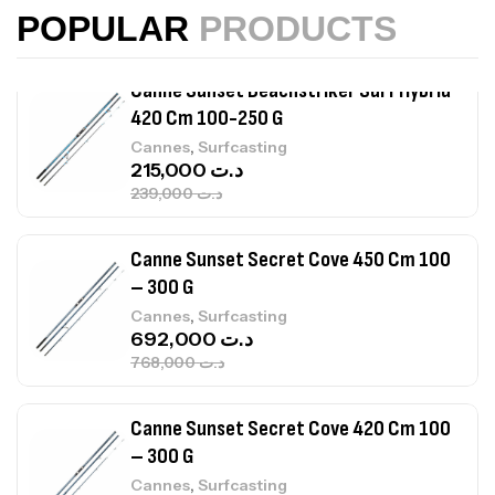
367,000
د.ت
POPULAR
PRODUCTS
Canne Sunset Beachstriker Surf Hybrid
420 Cm 100-250 G
,
Cannes
Surfcasting
215,000
د.ت
239,000
د.ت
Canne Sunset Secret Cove 450 Cm 100
– 300 G
,
Cannes
Surfcasting
692,000
د.ت
768,000
د.ت
Canne Sunset Secret Cove 420 Cm 100
– 300 G
,
Cannes
Surfcasting