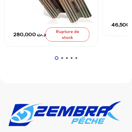
673,000
د.ت
748,000
د.ت
46,500
Rupture de
280,000
د.ت
stock