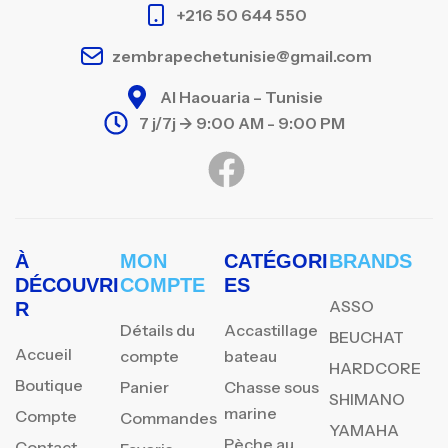
+216 50 644 550
zembrapechetunisie@gmail.com
Al Haouaria – Tunisie
7 j/7j -> 9:00 AM - 9:00 PM
À
MON
CATÉGORI
BRANDS
DÉCOUVRI
COMPTE
ES
ASSO
R
Détails du
Accastillage
BEUCHAT
Accueil
compte
bateau
HARDCORE
Boutique
Panier
Chasse sous
SHIMANO
marine
Compte
Commandes
YAMAHA
Pèche au
Contact