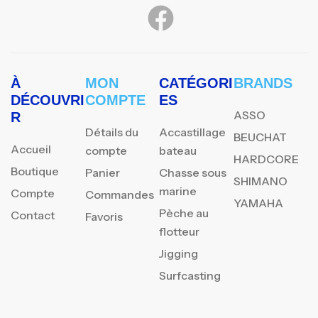
À
MON
CATÉGORI
BRANDS
DÉCOUVRI
COMPTE
ES
ASSO
R
Détails du
Accastillage
BEUCHAT
Accueil
compte
bateau
HARDCORE
Boutique
Panier
Chasse sous
SHIMANO
marine
Compte
Commandes
YAMAHA
Pèche au
Contact
Favoris
flotteur
Jigging
Surfcasting