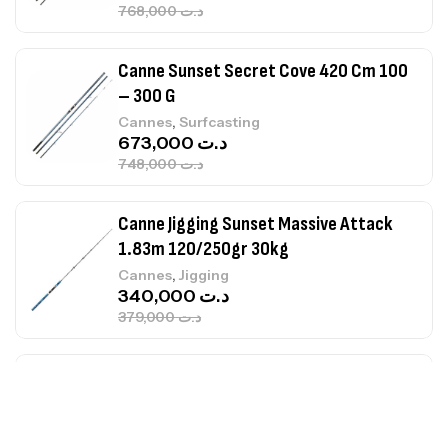
768,000
د.ت
Canne Sunset Secret Cove 420 Cm 100
– 300 G
,
Cannes
Surfcasting
673,000
د.ت
748,000
د.ت
Canne Jigging Sunset Massive Attack
1.83m 120/250gr 30kg
,
Cannes
Jigging
340,000
د.ت
379,000
د.ت
Foureau Kalli Kunnan Funda 1.70m
Expanded
,
Bagagerie
Surfcasting