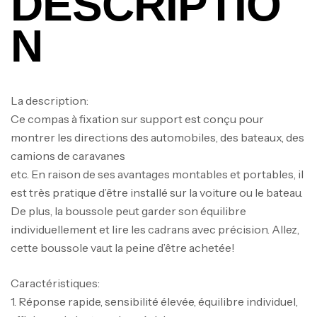
DESCRIPTIO
N
Canne Jigging Sunset Massive Attack
1.83m 120/250gr 30kg
La description:
,
Cannes
Jigging
Ce compas à fixation sur support est conçu pour
340,000
د.ت
montrer les directions des automobiles, des bateaux, des
379,000
د.ت
camions de caravanes
etc. En raison de ses avantages montables et portables, il
Foureau Kalli Kunnan Funda 1.70m
est très pratique d’être installé sur la voiture ou le bateau.
Expanded
De plus, la boussole peut garder son équilibre
,
Bagagerie
Surfcasting
individuellement et lire les cadrans avec précision. Allez,
378,000
د.ت
cette boussole vaut la peine d’être achetée!
420,000
د.ت
Caractéristiques:
Volant 3 Branches Inox T26S/35
1. Réponse rapide, sensibilité élevée, équilibre individuel,
,
Accastillage bateau
Accessoires bateaux