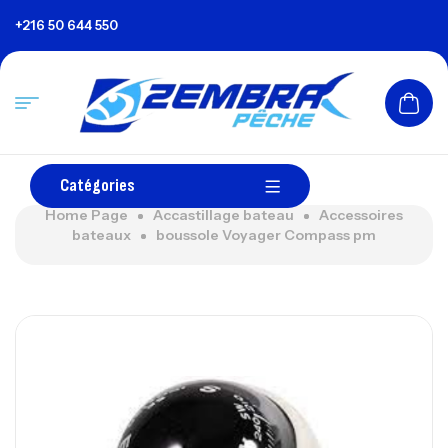
+216 50 644 550
Catégories
Home Page
Accastillage bateau
Accessoires
bateaux
boussole Voyager Compass pm