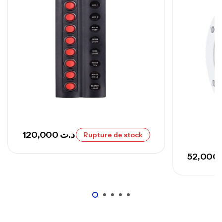
673,000
د.ت
748,000
د.ت
120,000
د.ت
Rupture de stock
52,000