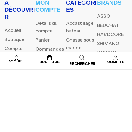
À
MON
CATÉGORI
BRANDS
DÉCOUVRI
COMPTE
ES
ASSO
R
Détails du
Accastillage
BEUCHAT
Accueil
compte
bateau
HARDCORE
Boutique
Panier
Chasse sous
SHIMANO
marine
Compte
Commandes
YAMAHA
Pèche au
Contact
Favoris
ACCUEIL
BOUTIQUE
COMPTE
RECHERCHER
flotteur
Jigging
Surfcasting
REJOIGNEZ NOTRE
NEWSLETTER
Inscrivez-vous pour recevoir nos offres spéciales