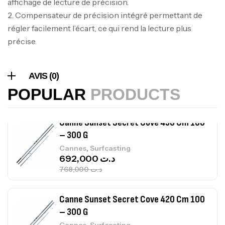
affichage de lecture de précision.
367,000
د.ت
2. Compensateur de précision intégré permettant de
régler facilement l’écart, ce qui rend la lecture plus
précise.
Canne Sunset Beachstriker Surf Hybrid
420 Cm 100-250 G
,
Cannes
Surfcasting
AVIS (0)
215,000
د.ت
POPULAR
PRODUCTS
239,000
د.ت
Canne Sunset Secret Cove 450 Cm 100
– 300 G
,
Cannes
Surfcasting
692,000
د.ت
768,000
د.ت
Canne Sunset Secret Cove 420 Cm 100
– 300 G
,