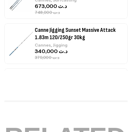
Cannes
Surfcasting
673,000
د.ت
748,000
د.ت
Canne Jigging Sunset Massive Attack
1.83m 120/250gr 30kg
,
Cannes
Jigging
340,000
د.ت
379,000
د.ت
Foureau Kalli Kunnan Funda 1.70m
Expanded
,
Bagagerie
Surfcasting
378,000
د.ت
420,000
د.ت
Volant 3 Branches Inox T26S/35
,
Accastillage bateau
Accessoires bateaux