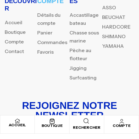
DÉCOUVRI
COMPTE
ES
ASSO
R
Détails du
Accastillage
BEUCHAT
Accueil
compte
bateau
HARDCORE
Boutique
Panier
Chasse sous
SHIMANO
marine
Compte
Commandes
YAMAHA
Pèche au
Contact
Favoris
flotteur
Jigging
Surfcasting
REJOIGNEZ NOTRE
NEWSLETTER
ACCUEIL
Inscrivez-vous pour recevoir nos offres spéciales
BOUTIQUE
COMPTE
RECHERCHER