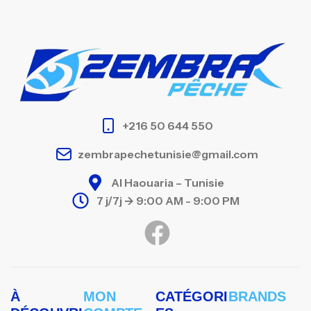
+216 50 644 550
zembrapechetunisie@gmail.com
Al Haouaria – Tunisie
7 j/7j -> 9:00 AM - 9:00 PM
À
MON
CATÉGORI
BRANDS