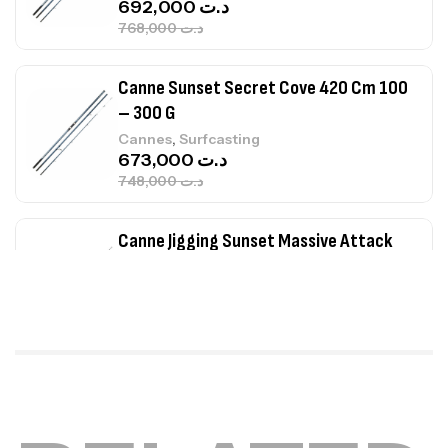
692,000
د.ت
768,000
د.ت
Canne Sunset Secret Cove 420 Cm 100
– 300 G
,
Cannes
Surfcasting
673,000
د.ت
748,000
د.ت
Canne Jigging Sunset Massive Attack
1.83m 120/250gr 30kg
,
Cannes
Jigging
340,000
د.ت
379,000
د.ت
Foureau Kalli Kunnan Funda 1.70m
Expanded
,
Bagagerie
Surfcasting