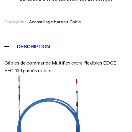
Catégories :
Accastillage bateau
,
Cable
DESCRIPTION
Câbles de commande Multiflex extra-flexibles EDGE
EEC-133 gainés d’acier.
Canne Jigging Sunset Massive Attack
1.83m 120/250gr 30kg
,
Cannes
Jigging
340,000
د.ت
379,000
د.ت
Foureau Kalli Kunnan Funda 1.70m
Expanded