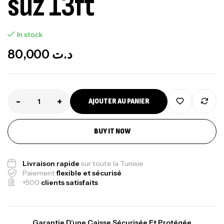
suz 13ft
In stock
80,000
د.ت
-
+
AJOUTER AU PANIER
BUY IT NOW
Livraison rapide
sur toute la Tunisie
Paiement
flexible et sécurisé
+500
clients satisfaits
Garantie D’une Caisse Sécurisée Et Protégée