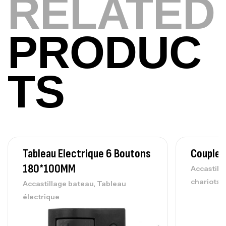
RELATED
378,000
د.ت
420,000
د.ت
PRODUC
Volant 3 Branches Inox T26S/35
,
Accastillage bateau
Accessoires bateaux
TS
367,000
د.ت
Canne Sunset Beachstriker Surf Hybrid
420 Cm 100-250 G
,
Cannes
Surfcasting
215,000
د.ت
Tableau Electrique 6 Boutons
Coupleu
239,000
د.ت
180*100MM
Accastill
chariots
,
Accastillage bateau
Tableau
Canne Sunset Secret Cove 450 Cm 100
électrique
– 300 G
,
Cannes
Surfcasting