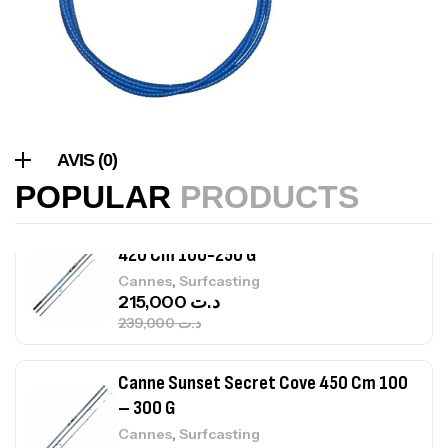
,
Bagagerie
Surfcasting
378,000
د.ت
420,000
د.ت
Volant 3 Branches Inox T26S/35
,
Accastillage bateau
Accessoires bateaux
AVIS (0)
367,000
د.ت
POPULAR
PRODUCTS
Canne Sunset Beachstriker Surf Hybrid
420 Cm 100-250 G
,
Cannes
Surfcasting
215,000
د.ت
239,000
د.ت
Canne Sunset Secret Cove 450 Cm 100
– 300 G
,
Cannes
Surfcasting