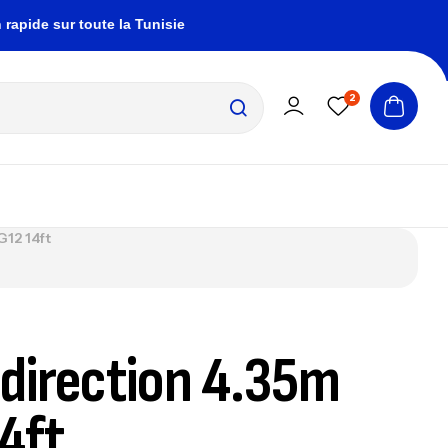
ide sur toute la Tunisie
zembrapechetunisie@gm
2
G12 14ft
 direction 4.35m
4ft