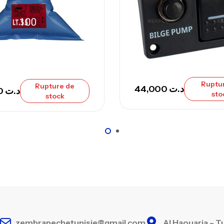
Ca
– 
Ca
Ruptu
Rupture de
44,000
د.ت
325,000
د.ت
sto
stock
zembrapechetunisie@gmail.com
Al Haouaria – T