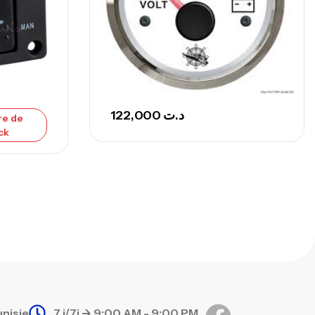
692,000
د.ت
768,000
د.ت
nne Sunset Secret Cove 420 Cm 100
300 G
,
nnes
Surfcasting
122,000
د.ت
re de
673,000
د.ت
ck
748,000
د.ت
unisie
7 j/7j -> 9:00 AM - 9:00 PM