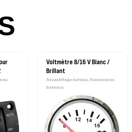
S
lant 3 Branches Inox T26S/35
,
castillage bateau
Accessoires bateaux
367,000
د.ت
our
Voltmètre 8/16 V Blanc /
nne Sunset Beachstriker Surf Hybrid
0 Cm 100-250 G
2
Brillant
,
nnes
Surfcasting
,
leau
Accastillage bateau
Accessoires
215,000
د.ت
bateaux
239,000
د.ت
nne Sunset Secret Cove 450 Cm 100
300 G
,
nnes
Surfcasting