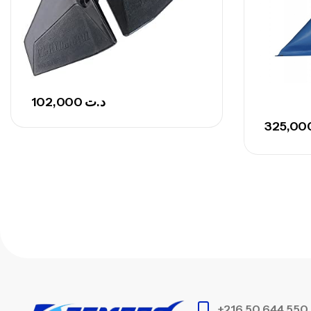
102,000
د.ت
+216 50 644 550