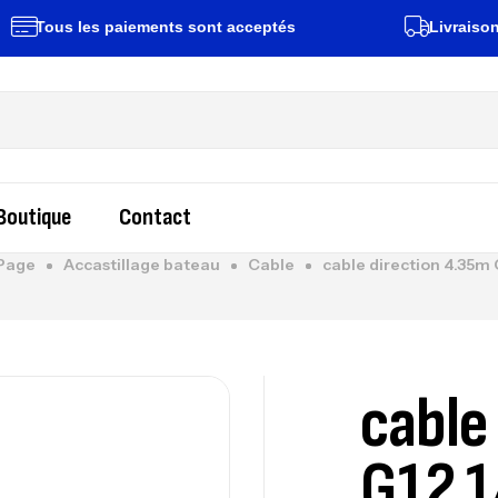
Tous les paiements sont acceptés
Livraison rap
Boutique
Contact
Page
Accastillage bateau
Cable
cable direction 4.35m 
cable
G12 1