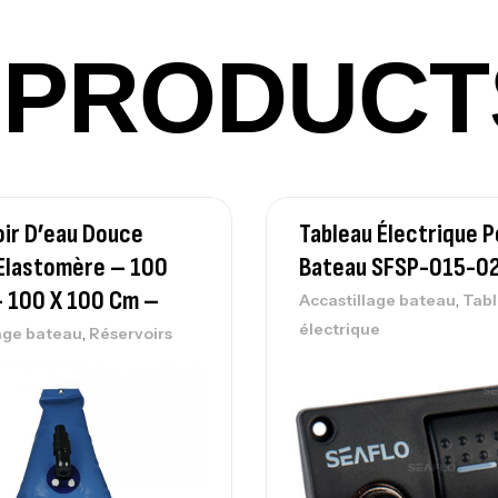
PRODUCT
Vo
Ac
ir D’eau Douce
Tableau Électrique P
Ca
42
Elastomère – 100
Bateau SFSP-015-0
Ca
– 100 X 100 Cm –
,
Accastillage bateau
Tab
électrique
,
age bateau
Réservoirs
Ca
– 
Ca