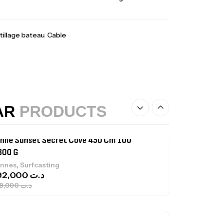
,
castillage bateau
Accessoires bateaux
367,000
د.ت
tillage bateau
,
Cable
nne Sunset Beachstriker Surf Hybrid
0 Cm 100-250 G
,
nnes
Surfcasting
215,000
د.ت
239,000
د.ت
AR
PRODUCTS
nne Sunset Secret Cove 450 Cm 100
300 G
,
nnes
Surfcasting
692,000
د.ت
768,000
د.ت