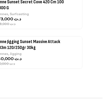
nne Sunset Secret Cove 420 Cm 100
300 G
,
nnes
Surfcasting
673,000
د.ت
748,000
د.ت
nne Jigging Sunset Massive Attack
83m 120/250gr 30kg
,
nnes
Jigging
340,000
د.ت
379,000
د.ت
ureau Kalli Kunnan Funda 1.70m
panded
,
gagerie
Surfcasting
378,000
د.ت
420,000
د.ت