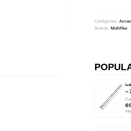
Ac
Catégories :
Accas
Brands :
Multiflex
Ca
42
Ca
POPUL
Ca
– 
Ca