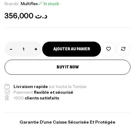
Brands:
Multiflex
In stock
356,000
د.ت
-
+
AJOUTER AU PANIER
Canne Jigging Sunset Massive Attack
BUY IT NOW
1.83m 120/250gr 30kg
,
Cannes
Jigging
340,000
د.ت
Livraison rapide
sur toute la Tunisie
379,000
د.ت
Paiement
flexible et sécurisé
+500
clients satisfaits
Foureau Kalli Kunnan Funda 1.70m
Expanded
Garantie D’une Caisse Sécurisée Et Protégée
,
Bagagerie
Surfcasting
378,000
د.ت