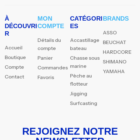
À
MON
CATÉGORI
BRANDS
DÉCOUVRI
COMPTE
ES
ASSO
R
Détails du
Accastillage
BEUCHAT
Accueil
compte
bateau
HARDCORE
Boutique
Panier
Chasse sous
SHIMANO
marine
Compte
Commandes
YAMAHA
Pèche au
Contact
Favoris
flotteur
Jigging
Surfcasting
REJOIGNEZ NOTRE