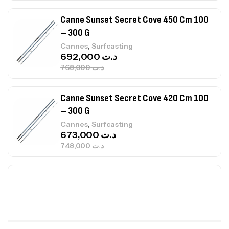
Canne Sunset Secret Cove 420 Cm 100
– 300 G
,
Cannes
Surfcasting
673,000
د.ت
748,000
د.ت
Canne Jigging Sunset Massive Attack
1.83m 120/250gr 30kg
,
Cannes
Jigging
340,000
د.ت
379,000
د.ت
Foureau Kalli Kunnan Funda 1.70m
Expanded
,
Bagagerie
Surfcasting
378,000
د.ت