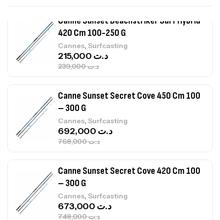
,
Cannes
Surfcasting
215,000
د.ت
239,000
د.ت
Canne Sunset Secret Cove 450 Cm 100
– 300 G
,
Cannes
Surfcasting
692,000
د.ت
768,000
د.ت
Canne Sunset Secret Cove 420 Cm 100
– 300 G
,
Cannes
Surfcasting
673,000
د.ت
748,000
د.ت
Canne Jigging Sunset Massive Attack