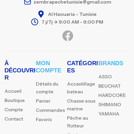
zembrapechetunisie@gmail.com
Al Haouaria – Tunisie
7 j/7j -> 9:00 AM - 9:00 PM
À
MON
CATÉGORI
BRANDS
DÉCOUVRI
COMPTE
ES
ASSO
R
Détails du
Accastillage
BEUCHAT
Accueil
compte
bateau
HARDCORE
Boutique
Panier
Chasse sous
SHIMANO
marine
Compte
Commandes
YAMAHA
Pèche au
Contact
Favoris
flotteur