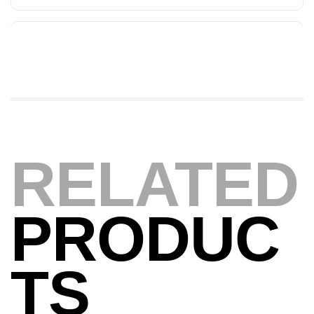
1.83m 120/250gr 30kg
,
Cannes
Jigging
340,000
د.ت
379,000
د.ت
Foureau Kalli Kunnan Funda 1.70m
Expanded
,
Bagagerie
Surfcasting
378,000
د.ت
RELATED
420,000
د.ت
Volant 3 Branches Inox T26S/35
PRODUC
,
Accastillage bateau
Accessoires bateaux
367,000
د.ت
TS
Canne Sunset Beachstriker Surf Hybrid
420 Cm 100-250 G