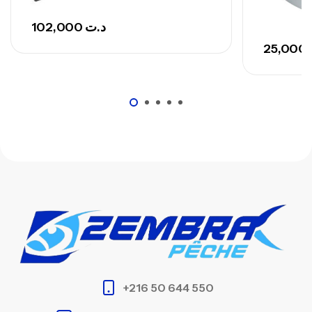
102,000
د.ت
25,000
+216 50 644 550