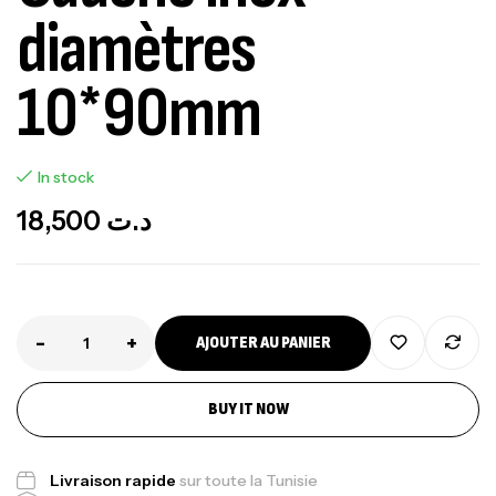
diamètres
10*90mm
In stock
18,500
د.ت
-
+
AJOUTER AU PANIER
BUY IT NOW
Canne Jigging Sunset Massive Attack
Livraison rapide
sur toute la Tunisie