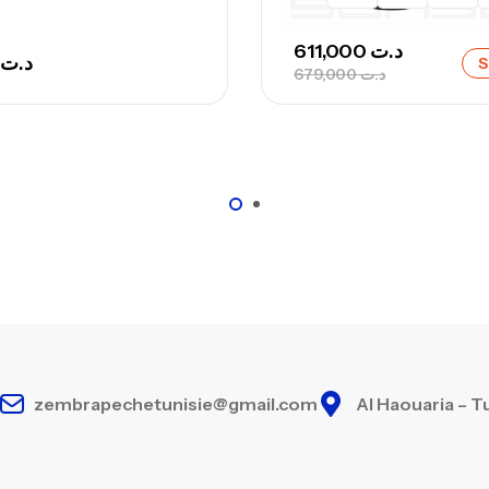
611,000
د.ت
د.ت
S
679,000
د.ت
zembrapechetunisie@gmail.com
Al Haouaria – T