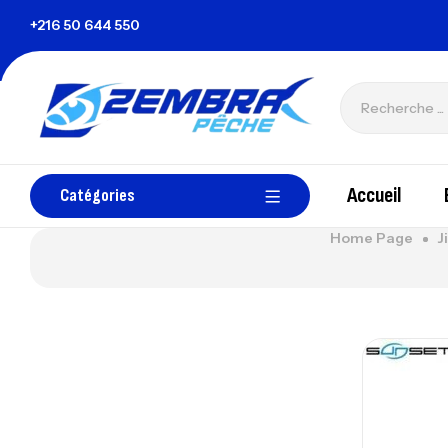
nisie
+216 50 644 550
zembrapechetunisie@gmail.com
Accueil
Catégories
Home Page
J