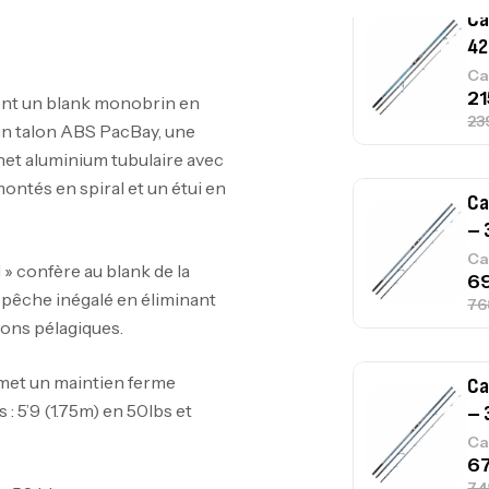
Ca
– 
Ca
t un blank monobrin en
un talon ABS PacBay, une
et aluminium tubulaire avec
ntés en spiral et un étui en
Ca
– 
Ca
» confère au blank de la
 pêche inégalé en éliminant
sons pélagiques.
rmet un maintien ferme
Ca
 : 5’9 (1.75m) en 50lbs et
1.
Ca