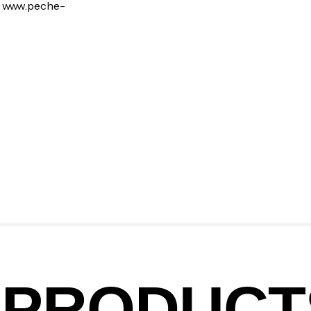
:
www.peche-
Ca
– 
Ca
Ca
– 
Ca
PRODUCT