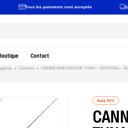
Tous les paiements sont acceptés
Livrais
Boutique
Contact
igging
Cannes
CANNE BAROUDEUR TUNA – 50/100lbs – 
Sale 10%
CANN