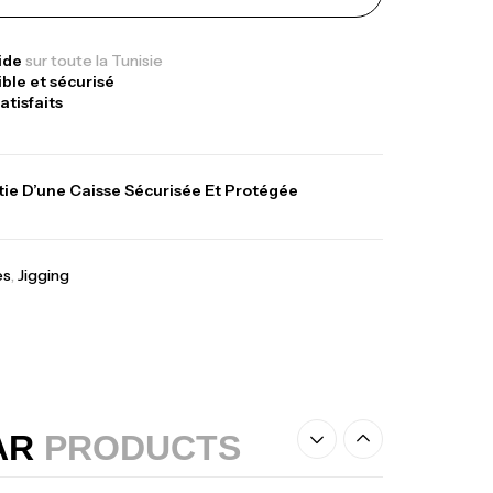
panded
,
gagerie
Surfcasting
378,000
د.ت
pide
sur toute la Tunisie
ible et sécurisé
420,000
د.ت
atisfaits
lant 3 Branches Inox T26S/35
ie D’une Caisse Sécurisée Et Protégée
,
castillage bateau
Accessoires bateaux
367,000
د.ت
es
,
Jigging
nne Sunset Beachstriker Surf Hybrid
0 Cm 100-250 G
,
nnes
Surfcasting
215,000
د.ت
239,000
د.ت
AR
PRODUCTS