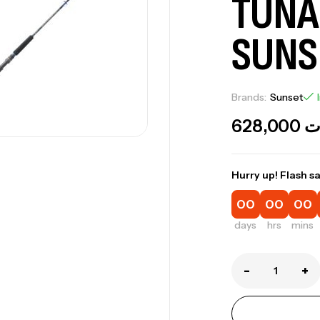
TUNA 
SUNS
Brands:
Sunset
628,000
ت
Hurry up! Flash sa
Ca
00
00
00
1.
Ca
days
hrs
mins
-
+
Fo