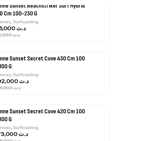
nne Sunset Secret Cove 450 Cm 100
300 G
,
nnes
Surfcasting
692,000
د.ت
768,000
د.ت
nne Sunset Secret Cove 420 Cm 100
300 G
,
nnes
Surfcasting
673,000
د.ت
748,000
د.ت
nne Jigging Sunset Massive Attack
83m 120/250gr 30kg
,
nnes
Jigging
340,000
د.ت
379,000
د.ت