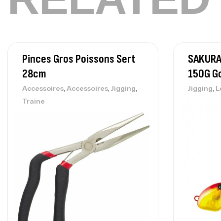
Pinces Gros Poissons Sert
SAKURA 
28cm
150G Go
,
,
,
,
Accessoires
Accessoires
Jigging
Jigging
L
Traine