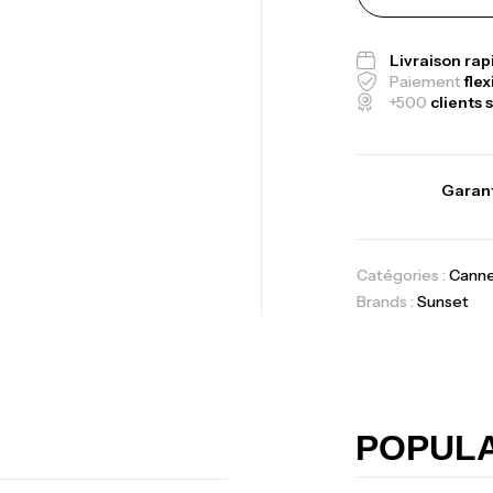
Ex
Ba
Livraison ra
Paiement
flex
+500
clients s
Vo
Garant
Ac
Catégories :
Cann
Brands :
Sunset
Ca
42
Ca
POPUL