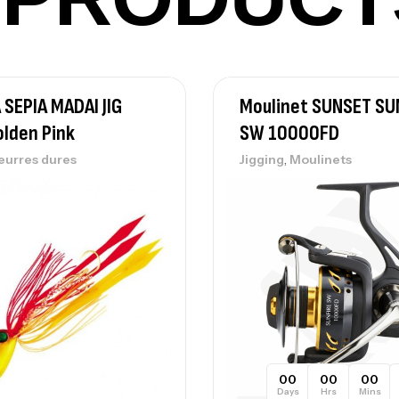
SEPIA MADAI JIG
Moulinet SUNSET SU
lden Pink
SW 10000FD
,
eurres dures
Jigging
Moulinets
00
00
00
Days
Hrs
Mins