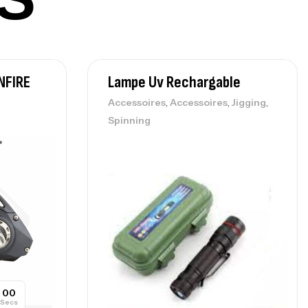
NFIRE
Lampe Uv Rechargable
,
,
,
Accessoires
Accessoires
Jigging
Spinning
00
Secs