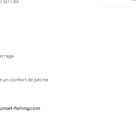
er 50 Lbs
Fo
Ex
Ba
errage
Vo
t un confort de pêche
Ac
unset-fishing.com
Ca
42
Ca