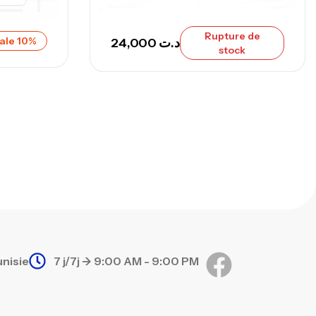
Rupture de
ale 10%
24,000
د.ت
stock
unisie
7 j/7j -> 9:00 AM - 9:00 PM