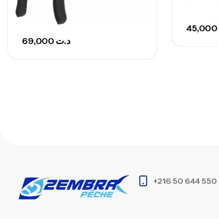
45,000
69,000
د.ت
+216 50 644 550