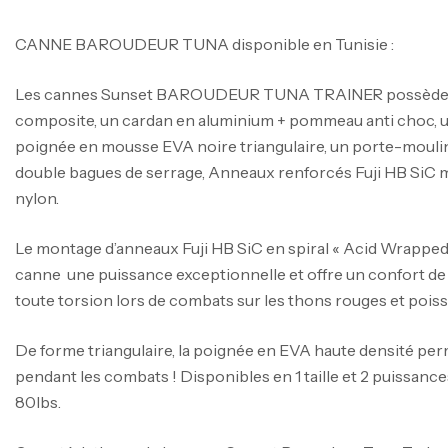
CANNE BAROUDEUR TUNA disponible en Tunisie :
Les cannes Sunset BAROUDEUR TUNA TRAINER possèden
composite, un cardan en aluminium + pommeau anti choc, 
poignée en mousse EVA noire triangulaire, un porte-moulin
double bagues de serrage, Anneaux renforcés Fuji HB SiC mo
nylon.
Le montage d’anneaux Fuji HB SiC en spiral « Acid Wrapped 
canne une puissance exceptionnelle et offre un confort de
toute torsion lors de combats sur les thons rouges et pois
De forme triangulaire, la poignée en EVA haute densité pe
pendant les combats ! Disponibles en 1 taille et 2 puissances
80lbs.