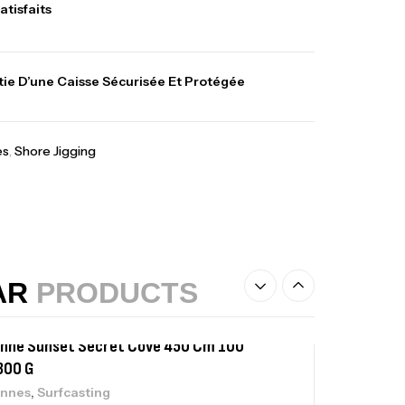
atisfaits
lant 3 Branches Inox T26S/35
ie D’une Caisse Sécurisée Et Protégée
,
castillage bateau
Accessoires bateaux
367,000
د.ت
es
,
Shore Jigging
nne Sunset Beachstriker Surf Hybrid
0 Cm 100-250 G
,
nnes
Surfcasting
215,000
د.ت
239,000
د.ت
AR
PRODUCTS
nne Sunset Secret Cove 450 Cm 100
300 G
,
nnes
Surfcasting