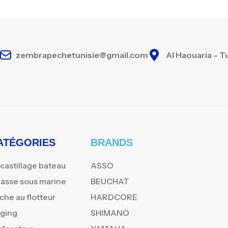
zembrapechetunisie@gmail.com
Al Haouaria – T
ATÉGORIES
BRANDS
castillage bateau
ASSO
asse sous marine
BEUCHAT
che au flotteur
HARDCORE
gging
SHIMANO