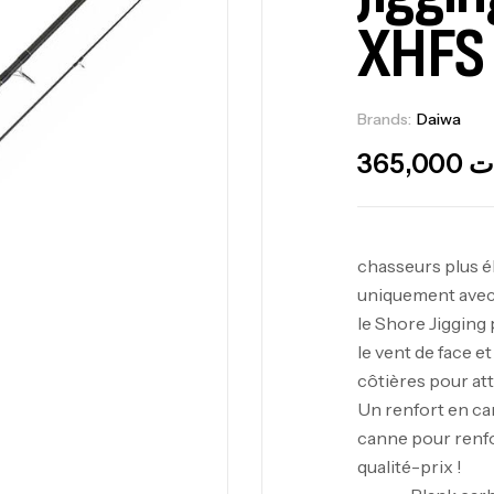
XHFS
Brands:
Daiwa
O
365,000
ت
chasseurs plus é
uniquement avec u
le Shore Jigging 
le vent de face 
côtières pour att
Un renfort en car
canne pour renfor
qualité-prix !