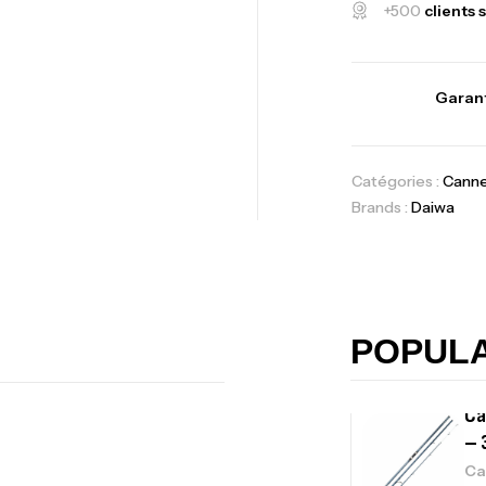
+500
clients s
Vo
Garant
Ac
Catégories :
Cann
Brands :
Daiwa
Ca
42
Ca
POPUL
Ca
– 
Ca