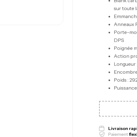
Blank car
sur toute 
Emmanche
Anneaux F
Porte-moul
DPS
Poignée m
Ca
Action pro
1.
Longueur 
Ca
Encombre
Poids : 29
Puissance
Fo
Ex
Ba
Livraison ra
Paiement
flex