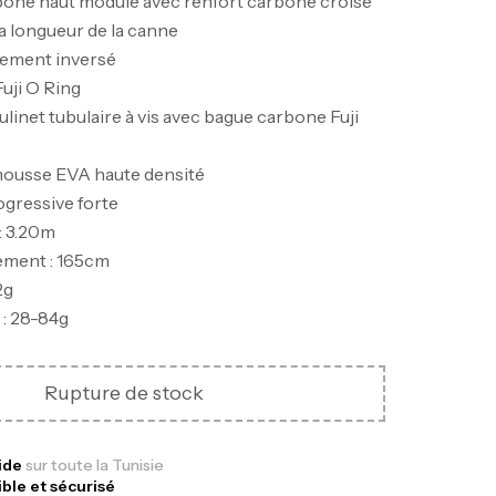
bone haut module avec renfort carbone croisé
la longueur de la canne
ment inversé
uji O Ring
inet tubulaire à vis avec bague carbone Fuji
ousse EVA haute densité
nne Jigging Sunset Massive Attack
gressive forte
83m 120/250gr 30kg
: 3.20m
,
nnes
Jigging
ment : 165cm
340,000
د.ت
2g
379,000
د.ت
 : 28-84g
ureau Kalli Kunnan Funda 1.70m
Rupture de stock
panded
,
gagerie
Surfcasting
378,000
د.ت
pide
sur toute la Tunisie
ible et sécurisé
420,000
د.ت