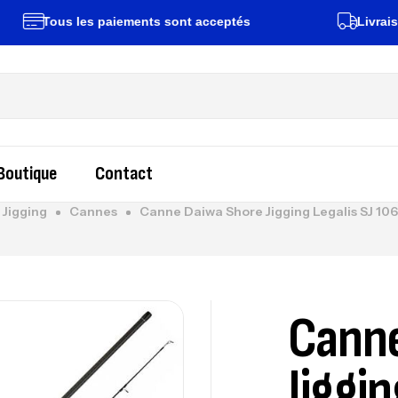
Tous les paiements sont acceptés
Livraison rap
Boutique
Contact
 Jigging
Cannes
Canne Daiwa Shore Jigging Legalis SJ 1
Canne
Jiggin