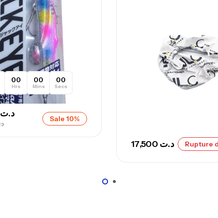
Ca
– 
Ca
00
00
00
Hrs
Mins
Secs
Ca
– 
د.ت
Sale 10%
Ca
د.
17,500
د.ت
Rupture d