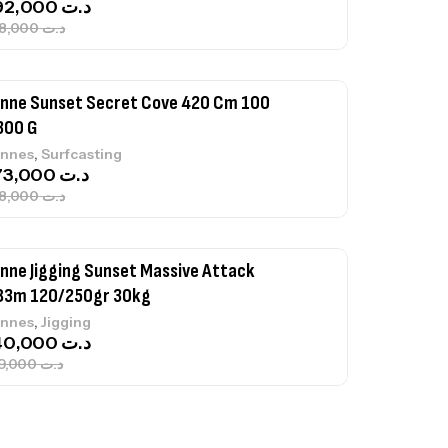
692,000
د.ت
768,000
د.ت
nne Sunset Secret Cove 420 Cm 100
300 G
,
nnes
Surfcasting
673,000
د.ت
748,000
د.ت
nne Jigging Sunset Massive Attack
83m 120/250gr 30kg
,
nnes
Jigging
340,000
د.ت
379,000
د.ت
ureau Kalli Kunnan Funda 1.70m