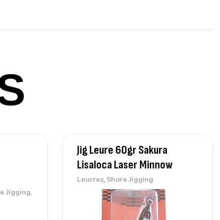
panded
,
gagerie
Surfcasting
378,000
د.ت
420,000
د.ت
S
lant 3 Branches Inox T26S/35
,
castillage bateau
Accessoires bateaux
367,000
د.ت
Jig Leure 60gr Sakura
nne Sunset Beachstriker Surf Hybrid
0 Cm 100-250 G
Lisaloca Laser Minnow
,
nnes
Surfcasting
,
Leurres
Shore Jigging
215,000
د.ت
,
e Jigging
239,000
د.ت