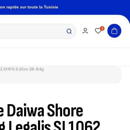
ide sur toute la Tunisie
zembrapechetunisie@gm
2
062 XHFS 3.20m 28-84g
 Daiwa Shore
g Legalis SJ 1062