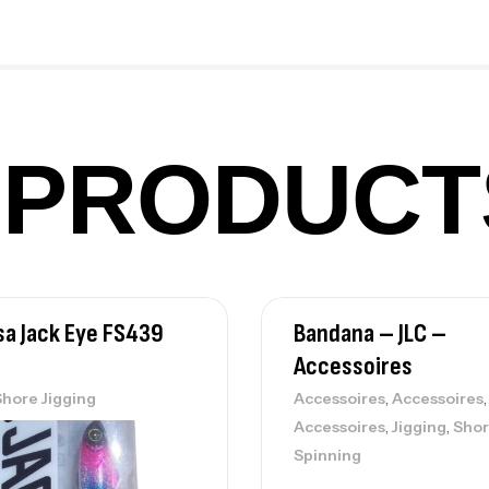
Ex
Ba
PRODUCT
Vo
Ac
a Jack Eye FS439
Bandana – JLC –
Ca
42
Accessoires
Ca
,
,
Shore Jigging
Accessoires
Accessoires
,
,
Accessoires
Jigging
Shor
Spinning