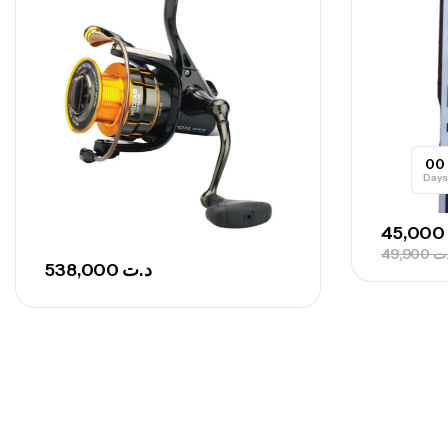
00
Days
45,000
49,900
ت
538,000
د.ت