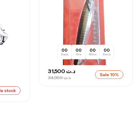
nne Sunset Secret Cove 450 Cm 100
300 G
,
nnes
Surfcasting
692,000
د.ت
768,000
د.ت
00
00
00
00
Days
Hrs
Mins
Secs
nne Sunset Secret Cove 420 Cm 100
300 G
31,500
د.ت
,
Sale 10%
nnes
Surfcasting
34,900
د.ت
673,000
د.ت
748,000
د.ت
e stock