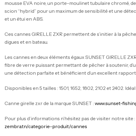
mousse EVA noire, un porte-moulinet tubulaire chromé, des
scion “hybrid” pour un maximum de sensibilité et une déte
et un étui en ABS.
Ces cannes GIRELLE ZXR permettent de s’initier à la pêche 
digues et en bateau.
Les cannes en deux éléments égaux SUNSET GIRELLE ZXR 
fibre de verre puissant permettant de pêcher à soutenir, d’
une détection parfaite et bénéficient d’un excellent rapport q
Disponibles en 5 tailles : 1501, 1652, 1802, 2102 et 2402. Id
Canne girelle zxr de la marque SUNSET :
www.sunset-fishin
Pour plus d’informations n’hésitez pas de visiter notre site 
zembra.tn/categorie-produit/cannes