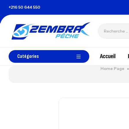
unisie
+216 50 644 550
zembrapechetunisie@gmail.com
Accueil
Catégories
Home Page