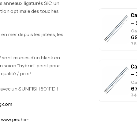
 anneaux ligaturés SiC, un
ction optimale des touches
Ca
– 
Ca
en mer depuis les jetées, les
sont munies d’un blank en
un scion “hybrid” peint pour
Ca
ualité / prix !
– 
Ca
éal avec un SUNFISH 501FD !
g.com
Ca
:
www.peche-
1.
Ca