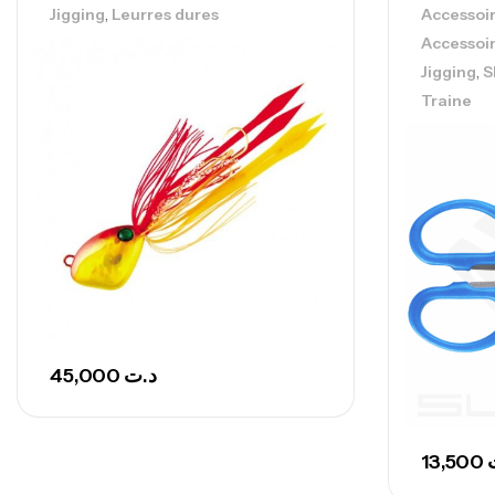
,
Jigging
Leurres dures
Accessoi
Accessoi
,
Jigging
S
Traine
45,000
د.ت
13,500