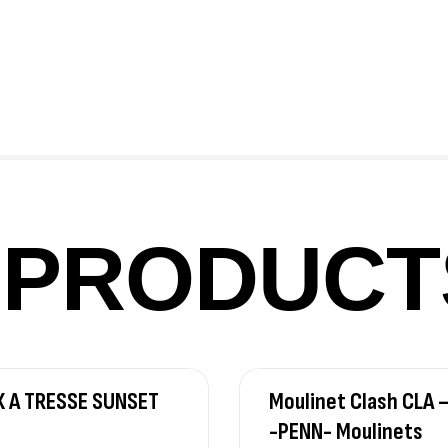
Fo
Ex
Ba
PRODUCT
Vo
Ac
X A TRESSE SUNSET
Moulinet Clash CLA 
Ca
-PENN- Moulinets
42