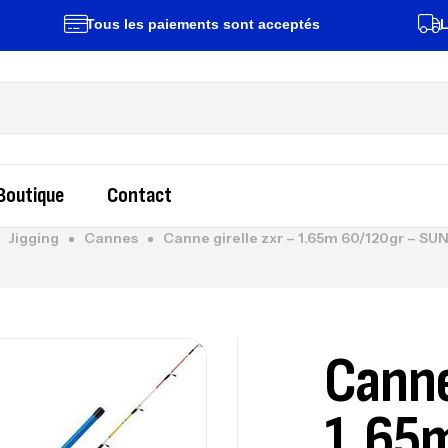
Tous les paiements sont acceptés
Livrai
Boutique
Contact
Jigging
Cannes
Canne girelle zxr – 1.65m 60/120gr – S
Canne
1.65m