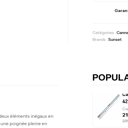
Fo
Garant
Ex
Ba
Catégories :
Cann
Brands :
Sunset
Vo
Ac
POPUL
Ca
42
Ca
eux éléments inégaux en
 une poignée pleine en