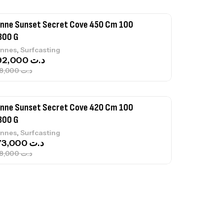
nne Sunset Secret Cove 450 Cm 100
300 G
,
nnes
Surfcasting
692,000
د.ت
768,000
د.ت
nne Sunset Secret Cove 420 Cm 100
300 G
,
nnes
Surfcasting
673,000
د.ت
748,000
د.ت
nne Jigging Sunset Massive Attack
83m 120/250gr 30kg
,
nnes
Jigging