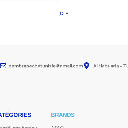
zembrapechetunisie@gmail.com
Al Haouaria – T
ATÉGORIES
BRANDS
castillage bateau
ASSO