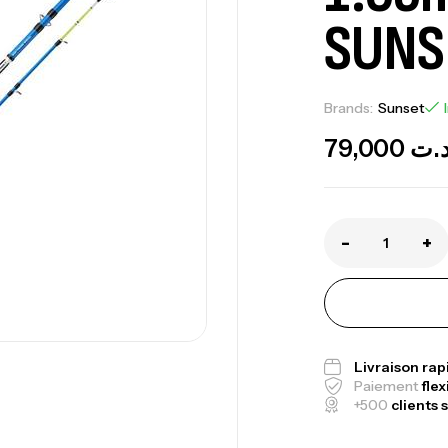
SUNS
Brands:
Sunset
79,000
.ت
-
+
Ca
1.
Ca
Livraison ra
Paiement
flex
+500
clients s