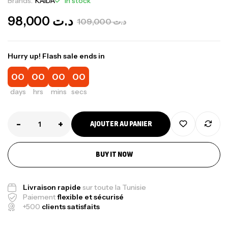
Brands:
KAIDA
In stock
98,000
د.ت
109,000
د.ت
Hurry up! Flash sale ends in
00
00
00
00
days
hrs
mins
secs
-
+
AJOUTER AU PANIER
BUY IT NOW
Livraison rapide
sur toute la Tunisie
Paiement
flexible et sécurisé
+500
clients satisfaits