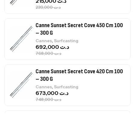
692,000
د.ت
768,000
د.ت
Canne Sunset Secret Cove 420 Cm 100
– 300 G
,
Cannes
Surfcasting
673,000
د.ت
748,000
د.ت
Canne Jigging Sunset Massive Attack
1.83m 120/250gr 30kg
,
Cannes
Jigging
340,000
د.ت
379,000
د.ت
Foureau Kalli Kunnan Funda 1.70m
Expanded