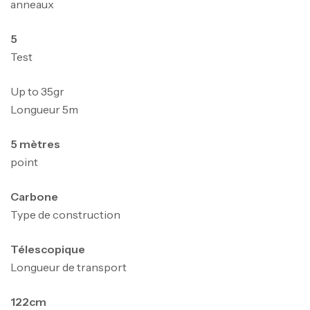
anneaux
5
Test
Up to 35gr
Longueur 5m
5 mètres
point
Canne Jigging Sunset Massive Attack
1.83m 120/250gr 30kg
Carbone
,
Cannes
Jigging
Type de construction
340,000
د.ت
379,000
د.ت
Télescopique
Longueur de transport
Foureau Kalli Kunnan Funda 1.70m
Expanded
122cm