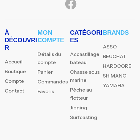
À
MON
CATÉGORI
BRANDS
DÉCOUVRI
COMPTE
ES
ASSO
R
Détails du
Accastillage
BEUCHAT
Accueil
compte
bateau
HARDCORE
Boutique
Panier
Chasse sous
SHIMANO
marine
Compte
Commandes
YAMAHA
Pèche au
Contact
Favoris
flotteur
Jigging
Surfcasting