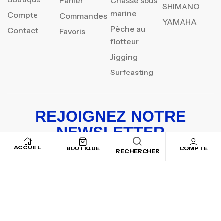
Panier
Chasse sous
SHIMANO
marine
Compte
Commandes
YAMAHA
Pèche au
Contact
Favoris
flotteur
Jigging
Surfcasting
REJOIGNEZ NOTRE
NEWSLETTER
ACCUEIL
Inscrivez-vous pour recevoir nos offres spéciales
BOUTIQUE
COMPTE
RECHERCHER
Copyright © 2025
By ADSVALLEY
. All rights reserved