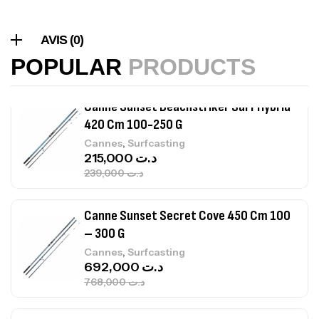
Volant 3 Branches Inox T26S/35
AVIS (0)
,
Accastillage bateau
Accessoires bateaux
367,000
د.ت
POPULAR
PRODUCTS
Canne Sunset Beachstriker Surf Hybrid
420 Cm 100-250 G
,
Cannes
Surfcasting
215,000
د.ت
239,000
د.ت
Canne Sunset Secret Cove 450 Cm 100
– 300 G
,
Cannes
Surfcasting
692,000
د.ت
768,000
د.ت