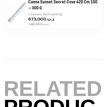
Canne Sunset Secret Cove 420 Cm 100
– 300 G
,
Cannes
Surfcasting
673,000
د.ت
748,000
د.ت
Canne Jigging Sunset Massive Attack
1.83m 120/250gr 30kg
,
Cannes
Jigging
340,000
د.ت
379,000
د.ت
Foureau Kalli Kunnan Funda 1.70m
RELATED
Expanded
,
Bagagerie
Surfcasting
378,000
د.ت
420,000
د.ت