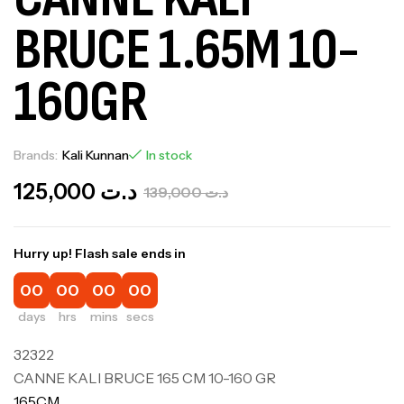
BRUCE 1.65M 10-
160GR
Brands:
Kali Kunnan
In stock
125,000
د.ت
139,000
د.ت
Hurry up! Flash sale ends in
00
00
00
00
days
hrs
mins
secs
32322
CANNE KALI BRUCE 165 CM 10-160 GR
165CM