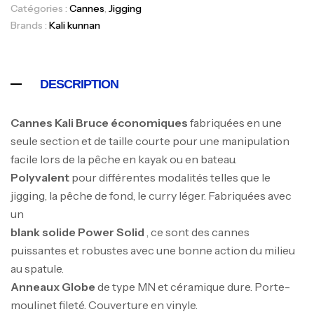
Catégories :
Cannes
,
Jigging
Brands :
Kali kunnan
DESCRIPTION
Canne Jigging Sunset Massive Attack
Cannes Kali Bruce économiques
fabriquées en une
1.83m 120/250gr 30kg
seule section et de taille courte pour une manipulation
,
Cannes
Jigging
facile lors de la pêche en kayak ou en bateau.
340,000
د.ت
Polyvalent
pour différentes modalités telles que le
379,000
د.ت
jigging, la pêche de fond, le curry léger. Fabriquées avec
un
Foureau Kalli Kunnan Funda 1.70m
blank solide Power Solid
, ce sont des cannes
Expanded
puissantes et robustes avec une bonne action du milieu
,
Bagagerie
Surfcasting
au spatule.
378,000
د.ت
Anneaux Globe
de type MN et céramique dure. Porte-
420,000
د.ت
moulinet fileté. Couverture en vinyle.