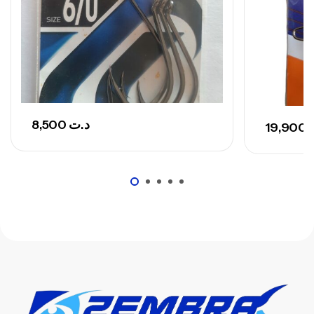
Canne Sunset Secret Cove 420 Cm 100
– 300 G
,
Cannes
Surfcasting
673,000
د.ت
748,000
د.ت
8,500
د.ت
19,900