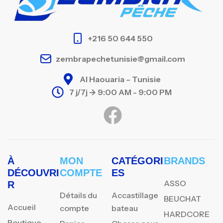
+216 50 644 550
zembrapechetunisie@gmail.com
Al Haouaria – Tunisie
7 j/7j -> 9:00 AM - 9:00 PM
À
MON
CATÉGORI
BRANDS
DÉCOUVRI
COMPTE
ES
ASSO
R
Détails du
Accastillage
BEUCHAT
Accueil
compte
bateau
HARDCORE
Boutique