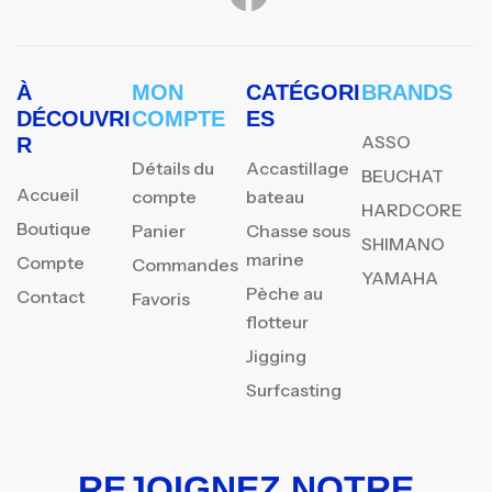
À
MON
CATÉGORI
BRANDS
DÉCOUVRI
COMPTE
ES
ASSO
R
Détails du
Accastillage
BEUCHAT
Accueil
compte
bateau
HARDCORE
Boutique
Panier
Chasse sous
SHIMANO
marine
Compte
Commandes
YAMAHA
Pèche au
Contact
Favoris
flotteur
Jigging
Surfcasting
REJOIGNEZ NOTRE