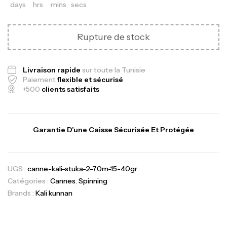
days
hrs
mins
secs
Rupture de stock
Livraison rapide
sur toute la Tunisie
Paiement
flexible et sécurisé
+500
clients satisfaits
Garantie D’une Caisse Sécurisée Et Protégée
UGS :
canne-kali-stuka-2-70m-15-40gr
Catégories :
Cannes
,
Spinning
Brands :
Kali kunnan