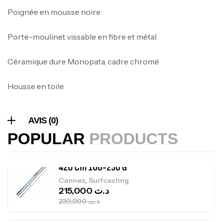
Poignée en mousse noire
Foureau Kalli Kunnan Funda 1.70m
Porte-moulinet vissable en fibre et métal
Expanded
,
Bagagerie
Surfcasting
Céramique dure Monopata, cadre chromé
378,000
د.ت
420,000
د.ت
Housse en toile
Volant 3 Branches Inox T26S/35
,
Accastillage bateau
Accessoires bateaux
AVIS (0)
367,000
د.ت
POPULAR
PRODUCTS
Canne Sunset Beachstriker Surf Hybrid
420 Cm 100-250 G
,
Cannes
Surfcasting
215,000
د.ت
239,000
د.ت