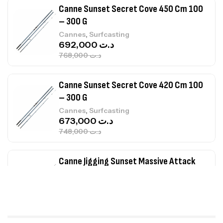
Canne Sunset Secret Cove 450 Cm 100
– 300 G
,
Cannes
Surfcasting
692,000
د.ت
768,000
د.ت
Canne Sunset Secret Cove 420 Cm 100
– 300 G
,
Cannes
Surfcasting
673,000
د.ت
748,000
د.ت
Canne Jigging Sunset Massive Attack
1.83m 120/250gr 30kg
,
Cannes
Jigging
340,000
د.ت
379,000
د.ت