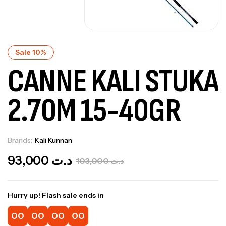
Sale 10%
CANNE KALI STUKA
2.70M 15-40GR
Brands:
Kali Kunnan
Out Of Stock
93,000
د.ت
103,000
د.ت
Hurry up! Flash sale ends in
00
00
00
00