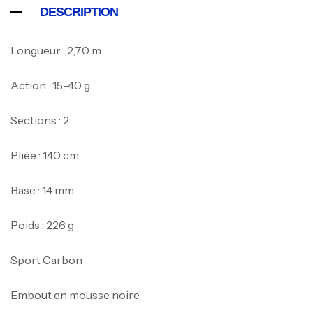
DESCRIPTION
Longueur : 2,70 m
Action : 15-40 g
Sections : 2
Pliée : 140 cm
Base : 14 mm
Poids : 226 g
Canne Jigging Sunset Massive Attack
Sport Carbon
1.83m 120/250gr 30kg
,
Cannes
Jigging
340,000
د.ت
Embout en mousse noire
379,000
د.ت