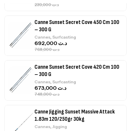
Canne Sunset Secret Cove 450 Cm 100
– 300 G
,
Cannes
Surfcasting
692,000
د.ت
768,000
د.ت
Canne Sunset Secret Cove 420 Cm 100
– 300 G
,
Cannes
Surfcasting
673,000
د.ت
748,000
د.ت
Canne Jigging Sunset Massive Attack
1.83m 120/250gr 30kg
,
Cannes
Jigging
340,000
د.ت
379,000
د.ت