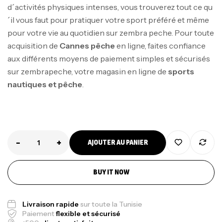
d´activités physiques intenses, vous trouverez tout ce qu
´il vous faut pour pratiquer votre sport préféré et même
pour votre vie au quotidien sur zembra peche. Pour toute
acquisition de
Cannes pêche
en ligne, faites confiance
aux différents moyens de paiement simples et sécurisés
sur zembrapeche, votre magasin en ligne de
sports
nautiques et pêche
.
-
+
AJOUTER AU PANIER
Canne Jigging Sunset Massive Attack
1.83m 120/250gr 30kg
BUY IT NOW
,
Cannes
Jigging
340,000
د.ت
379,000
د.ت
Livraison rapide
sur toute la Tunisie
Paiement
flexible et sécurisé