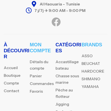
Al Haouaria – Tunisie
7 j/7j -> 9:00 AM - 9:00 PM
À
MON
CATÉGORI
BRANDS
DÉCOUVRI
COMPTE
ES
ASSO
R
Détails du
Accastillage
BEUCHAT
Accueil
compte
bateau
HARDCORE
Boutique
Panier
Chasse sous
SHIMANO
marine
Compte
Commandes
YAMAHA
Pèche au
Contact
Favoris
flotteur
Jigging