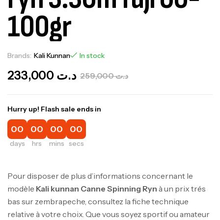
100gr
Brands:
Kali Kunnan
In stock
233,000
د.ت
259,000
د.ت
Hurry up! Flash sale ends in
00
00
00
00
days
hrs
mins
secs
Pour disposer de plus d’informations concernant le
modèle
Kali kunnan
Canne Spinning Ryn
à un prix trés
bas sur zembrapeche, consultez la fiche technique
relative à votre choix. Que vous soyez sportif ou amateur