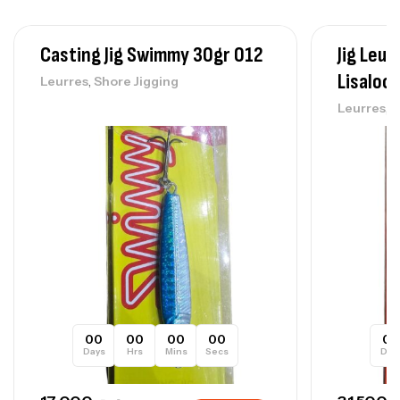
Canne Sunset Secret Cove 450 Cm 100
– 300 G
Casting Jig Swimmy 30gr 012
Jig Leu
,
Cannes
Surfcasting
692,000
د.ت
Lisaloc
,
Leurres
Shore Jigging
768,000
د.ت
,
Leurres
S
Canne Sunset Secret Cove 420 Cm 100
– 300 G
,
Cannes
Surfcasting
673,000
د.ت
748,000
د.ت
00
00
00
00
0
Days
Hrs
Mins
Secs
Day