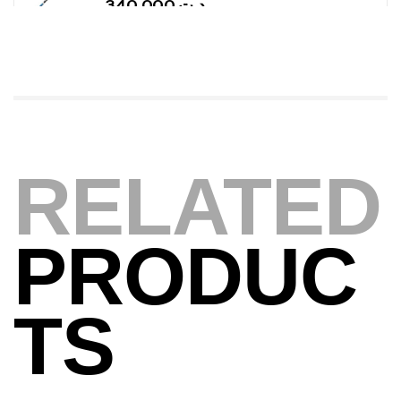
Foureau Kalli Kunnan Funda 1.70m
Expanded
,
Bagagerie
Surfcasting
378,000
د.ت
420,000
د.ت
Volant 3 Branches Inox T26S/35
RELATED
,
Accastillage bateau
Accessoires bateaux
367,000
د.ت
PRODUC
Canne Sunset Beachstriker Surf Hybrid
420 Cm 100-250 G
TS
,
Cannes
Surfcasting
215,000
د.ت
239,000
د.ت