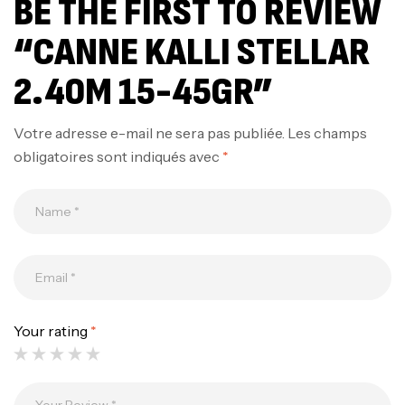
BE THE FIRST TO REVIEW
“CANNE KALLI STELLAR
2.40M 15-45GR”
Votre adresse e-mail ne sera pas publiée.
Les champs
obligatoires sont indiqués avec
*
Canne Jigging Sunset Massive Attack
1.83m 120/250gr 30kg
,
Cannes
Jigging
340,000
د.ت
379,000
د.ت
Your rating
*
Foureau Kalli Kunnan Funda 1.70m