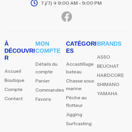
7 j/7j -> 9:00 AM - 9:00 PM
À
MON
CATÉGORI
BRANDS
DÉCOUVRI
COMPTE
ES
ASSO
R
Détails du
Accastillage
BEUCHAT
Accueil
compte
bateau
HARDCORE
Boutique
Panier
Chasse sous
SHIMANO
marine
Compte
Commandes
YAMAHA
Pèche au
Contact
Favoris
flotteur
Jigging
Surfcasting