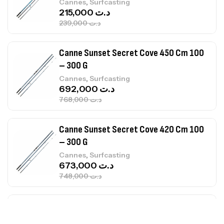
,
Cannes
Surfcasting
692,000
د.ت
768,000
د.ت
Canne Sunset Secret Cove 420 Cm 100
– 300 G
,
Cannes
Surfcasting
673,000
د.ت
748,000
د.ت
Canne Jigging Sunset Massive Attack
1.83m 120/250gr 30kg
,
Cannes
Jigging
340,000
د.ت
379,000
د.ت
Foureau Kalli Kunnan Funda 1.70m