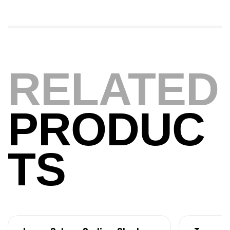
Expanded
,
Bagagerie
Surfcasting
378,000
د.ت
420,000
د.ت
RELATED
Volant 3 Branches Inox T26S/35
,
Accastillage bateau
Accessoires bateaux
367,000
د.ت
PRODUC
Canne Sunset Beachstriker Surf Hybrid
420 Cm 100-250 G
TS
,
Cannes
Surfcasting
215,000
د.ت
239,000
د.ت
Canne Sunset Secret Cove 450 Cm 100
– 300 G