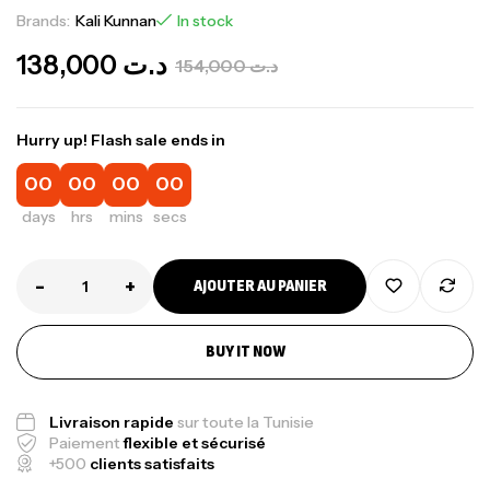
Brands:
Kali Kunnan
In stock
138,000
د.ت
154,000
د.ت
Hurry up! Flash sale ends in
00
00
00
00
days
hrs
mins
secs
-
+
AJOUTER AU PANIER
BUY IT NOW
Livraison rapide
sur toute la Tunisie
Paiement
flexible et sécurisé
+500
clients satisfaits