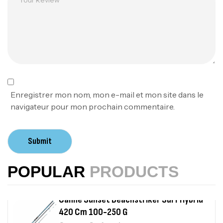
Expanded
,
Bagagerie
Surfcasting
378,000
د.ت
420,000
د.ت
Volant 3 Branches Inox T26S/35
,
Accastillage bateau
Accessoires bateaux
367,000
د.ت
Enregistrer mon nom, mon e-mail et mon site dans le
navigateur pour mon prochain commentaire.
Canne Sunset Beachstriker Surf Hybrid
420 Cm 100-250 G
Submit
,
Cannes
Surfcasting
215,000
د.ت
POPULAR
PRODUCTS
239,000
د.ت
Canne Sunset Secret Cove 450 Cm 100
– 300 G