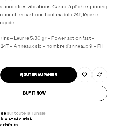
es moindres vibrations. Canne à pêche spinning
ièrement en carbone haut madulo 24T, léger et
rapide.
rins – Leurre 5/30 gr – Power action fast –
nne Jigging Sunset Massive Attack
24T – Anneaux sic – nombre d’anneaux 9 – Fil
83m 120/250gr 30kg
,
nnes
Jigging
340,000
د.ت
379,000
د.ت
AJOUTER AU PANIER
ureau Kalli Kunnan Funda 1.70m
BUY IT NOW
panded
,
gagerie
Surfcasting
378,000
د.ت
pide
sur toute la Tunisie
ible et sécurisé
420,000
د.ت
atisfaits