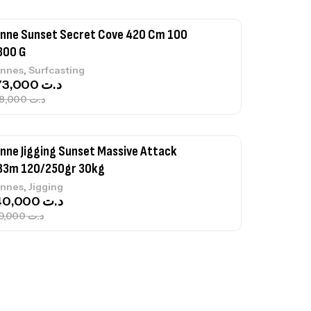
nne Sunset Secret Cove 420 Cm 100
300 G
,
nnes
Surfcasting
673,000
د.ت
748,000
د.ت
nne Jigging Sunset Massive Attack
83m 120/250gr 30kg
,
nnes
Jigging
340,000
د.ت
379,000
د.ت
ureau Kalli Kunnan Funda 1.70m
panded
,
gagerie
Surfcasting