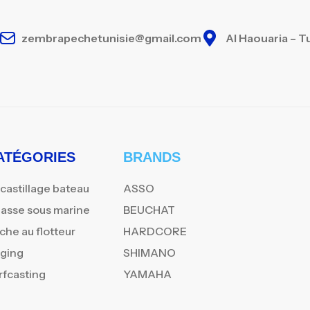
zembrapechetunisie@gmail.com
Al Haouaria – T
ATÉGORIES
BRANDS
castillage bateau
ASSO
asse sous marine
BEUCHAT
che au flotteur
HARDCORE
gging
SHIMANO
rfcasting
YAMAHA