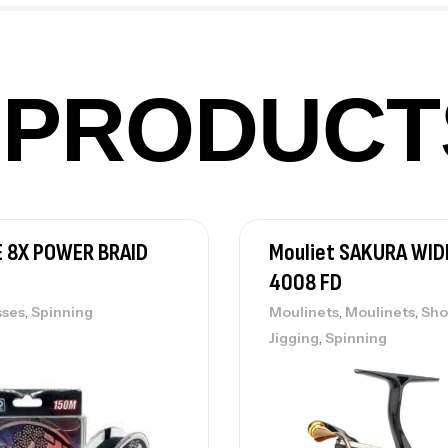
PRODUCT
Vo
Ac
E 8X POWER BRAID
Mouliet SAKURA WID
Ca
42
4008 FD
Ca
,
,
,
sses
Spinning
Moulinets
Moulinets
Sho
,
Jigging
Spinning
Ca
– 