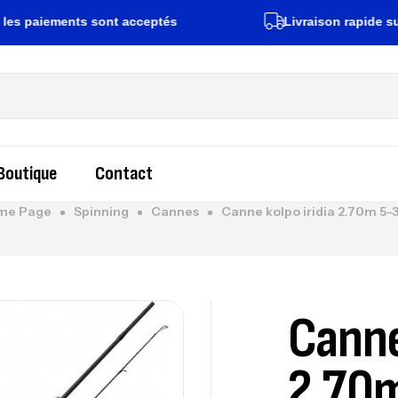
aiements sont acceptés
Livraison rapide sur tout
Boutique
Contact
me Page
Spinning
Cannes
Canne kolpo iridia 2.70m 5-
Canne
2.70