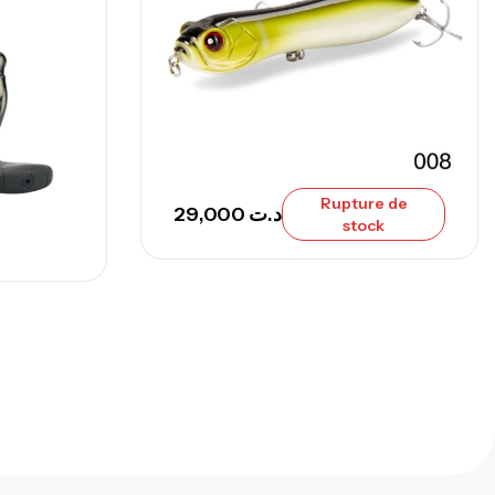
,
nnes
Surfcasting
692,000
د.ت
768,000
د.ت
nne Sunset Secret Cove 420 Cm 100
300 G
Rupture de
,
nnes
Surfcasting
29,000
د.ت
stock
673,000
د.ت
748,000
د.ت