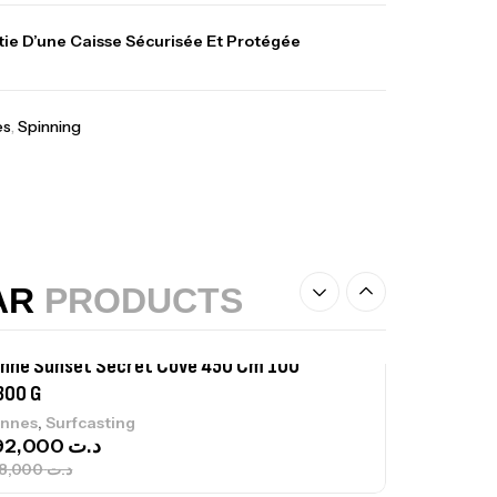
lant 3 Branches Inox T26S/35
ie D’une Caisse Sécurisée Et Protégée
,
castillage bateau
Accessoires bateaux
367,000
د.ت
es
,
Spinning
nne Sunset Beachstriker Surf Hybrid
0 Cm 100-250 G
,
nnes
Surfcasting
215,000
د.ت
239,000
د.ت
AR
PRODUCTS
nne Sunset Secret Cove 450 Cm 100
300 G
,
nnes
Surfcasting
692,000
د.ت
768,000
د.ت