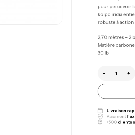
pour percevoir l
kolpo iridia ent
robuste à action 
2,70 mètres – 2 b
Ca
Matière carbone 
1.
30 lb
Ca
-
+
Fo
Ex
Ba
Livraison ra
Paiement
flex
+500
clients s