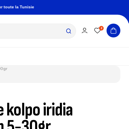
e la Tunisie
zembrapechetunisie@gmail.com
2
30gr
 kolpo iridia
m 5-30gr