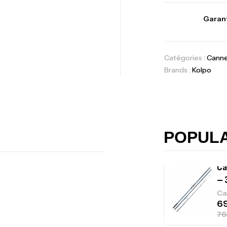
Vo
Garant
Ac
Catégories :
Cann
Brands :
Kolpo
Ca
42
Ca
POPUL
Ca
– 
Ca