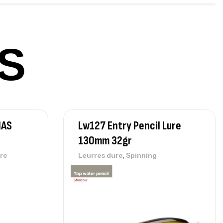
378,000
د.ت
420,000
د.ت
S
lant 3 Branches Inox T26S/35
,
castillage bateau
Accessoires bateaux
367,000
د.ت
IAS
Lw127 Entry Pencil Lure
nne Sunset Beachstriker Surf Hybrid
0 Cm 100-250 G
130mm 32gr
,
nnes
Surfcasting
,
re
Leurres dure
Spinning
215,000
د.ت
239,000
د.ت
nne Sunset Secret Cove 450 Cm 100
300 G