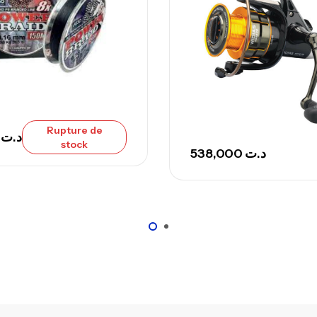
Ca
Ca
– 
Rupture de
Ca
00
د.ت
stock
538,000
د.ت