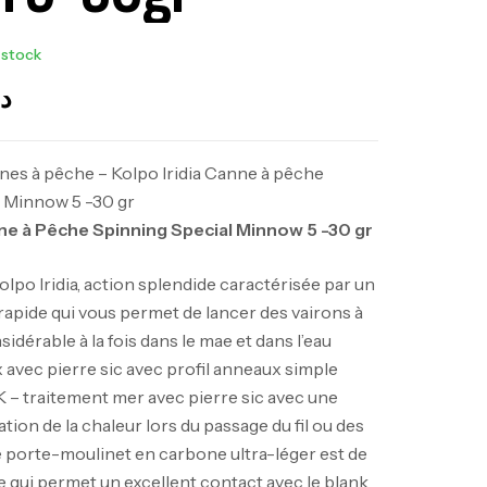
 stock
د
es à pêche – Kolpo Iridia Canne à pêche
 Minnow 5 -30 gr
nne à Pêche Spinning Special Minnow 5 -30 gr
lpo Iridia, action splendide caractérisée par un
t rapide qui vous permet de lancer des vairons à
idérable à la fois dans le mae et dans l’eau
 avec pierre sic avec profil anneaux simple
K – traitement mer avec pierre sic avec une
ation de la chaleur lors du passage du fil ou des
e porte-moulinet en carbone ultra-léger est de
e qui permet un excellent contact avec le blank