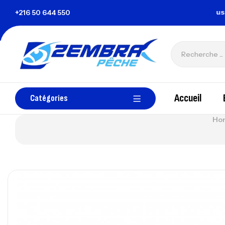
zembrapechetunisie@gmail.com
+216 50 644 550
Tous les p
Accueil
Catégories
Ho