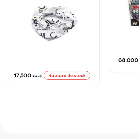
68,0
17,500
د.ت
Rupture de stock