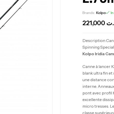
Brands:
Kolpo
In
221,000
.ت
Description Cann
Spinning Special
Kolpo Iridia Ca
Canne à lancer Ko
blank ultra fin e
une distance cons
interne. Anneaux
pont avec profil 
excellente dissip
micro tresses. L
classe supérieur