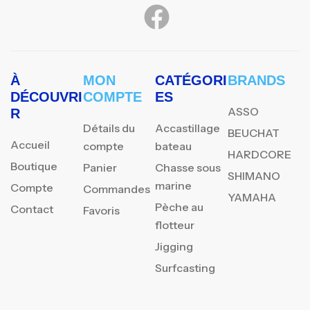
À
MON
CATÉGORI
BRANDS
DÉCOUVRI
COMPTE
ES
ASSO
R
Détails du
Accastillage
BEUCHAT
Accueil
compte
bateau
HARDCORE
Boutique
Panier
Chasse sous
SHIMANO
marine
Compte
Commandes
YAMAHA
Pèche au
Contact
Favoris
flotteur
Jigging
Surfcasting