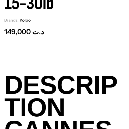
15-30lb
Brands:
Kolpo
Out Of Stock
149,000
د.ت
DESCRIP
TION