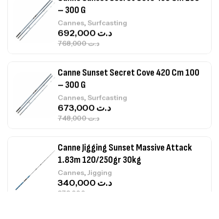
692,000
د.ت
768,000
د.ت
Canne Sunset Secret Cove 420 Cm 100
– 300 G
,
Cannes
Surfcasting
673,000
د.ت
748,000
د.ت
Canne Jigging Sunset Massive Attack
1.83m 120/250gr 30kg
,
Cannes
Jigging
340,000
د.ت
379,000
د.ت
Foureau Kalli Kunnan Funda 1.70m
Expanded