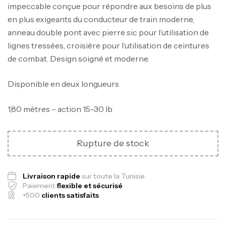
impeccable conçue pour répondre aux besoins de plus
en plus exigeants du conducteur de train moderne,
anneau double pont avec pierre sic pour l’utilisation de
lignes tressées, croisière pour l’utilisation de ceintures
de combat. Design soigné et moderne.
Disponible en deux longueurs
1,80 mètres – action 15-30 lb
Canne Jigging Sunset Massive Attack
1.83m 120/250gr 30kg
Rupture de stock
,
Cannes
Jigging
340,000
د.ت
379,000
د.ت
Livraison rapide
sur toute la Tunisie
Paiement
flexible et sécurisé
+500
clients satisfaits
Foureau Kalli Kunnan Funda 1.70m
Expanded