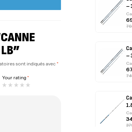
– 
Ca
 “CANNE
 LB”
Ca
– 
atoires sont indiqués avec
*
Ca
Your rating
*
Ca
1.
Ca