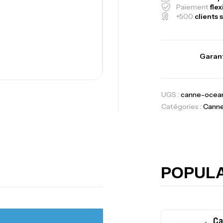
Paiement
flex
+500
clients s
Foureau Kalli 
Expanded
,
Bagagerie
Surf
Garant
Volant 3 Branc
UGS :
canne-ocean
Accastillage ba
Catégories :
Cann
Ca
42
Ca
POPUL
Ca