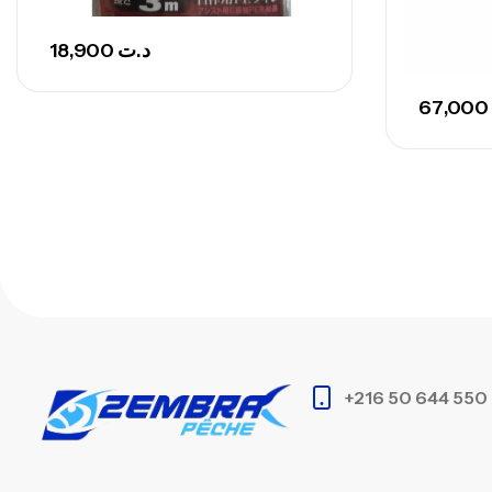
18,900
د.ت
67,000
+216 50 644 550