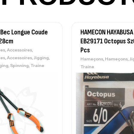
Ca
 Bec Longue Coude
HAMECON HAYABUSA
– 
 28cm
EB29171 Octopus Sz
Ca
Pcs
,
,
res
Accessoires
,
,
,
res
Accessoires
Jigging
,
,
Hameçons
Hameçons
Ji
,
,
ging
Spinning
Traine
Traine
Ca
– 
Ca