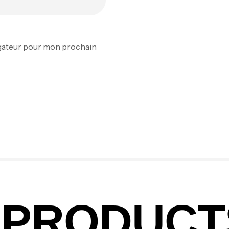
Fo
Ex
igateur pour mon prochain
Ba
Vo
Ac
Ca
42
PRODUCT
Ca