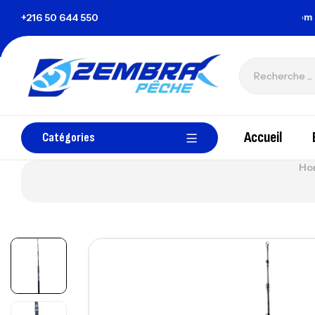
la Tunisie
+216 50 644 550
zembrapechetunisie@gmail.com
Accueil
Catégories
Ho