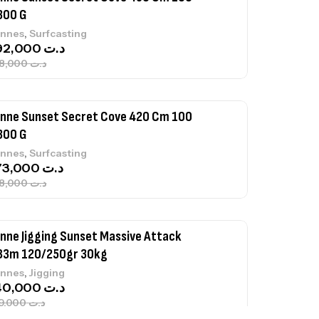
300 G
,
nnes
Surfcasting
692,000
د.ت
768,000
د.ت
nne Sunset Secret Cove 420 Cm 100
300 G
,
nnes
Surfcasting
673,000
د.ت
748,000
د.ت
nne Jigging Sunset Massive Attack
83m 120/250gr 30kg
,
nnes
Jigging
340,000
د.ت
379,000
د.ت