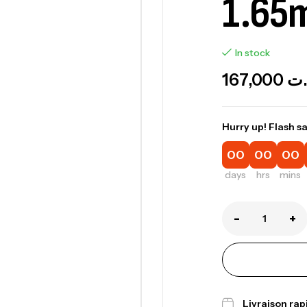
1.65m
In stock
167,000
.ت
Hurry up! Flash sa
00
00
00
days
hrs
mins
-
+
Canne Jigging 
1.83m 120/250
,
Cannes
Jigging
Livraison ra