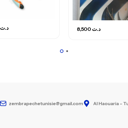
د.ت
8,500
د.ت
zembrapechetunisie@gmail.com
Al Haouaria – T