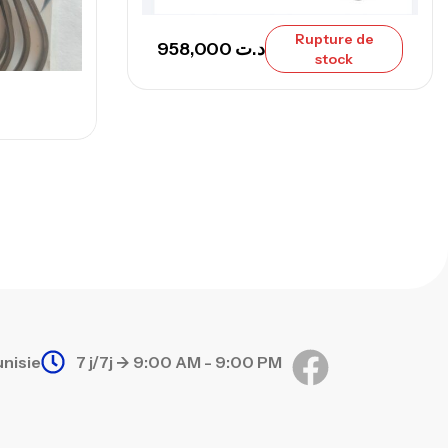
Rupture de
958,000
د.ت
stock
unisie
7 j/7j -> 9:00 AM - 9:00 PM