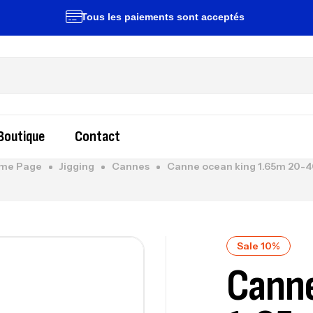
Tous les paiements sont acceptés
Li
Boutique
Contact
me Page
Jigging
Cannes
Canne ocean king 1.65m 20-4
Sale 10%
Canne