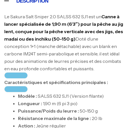
DESCRIPTION
Le
Sakura Salt Sniper 2.0 SALSS 632 SJ1
est un
Canne à
lancer
spécialisée de 1,90 m (6’3″) pour la pêche au jig
lent, conçue pour la pêche verticale avec des jigs, des
madai ou des inchiku (50-150 g)
Doté d’une
conception 1+1 (manche détachable) avec un blank en
carbone IM24T semi-parabolique et sensible, il est idéal
pour des animations de leurres précises et des combats
en eau profonde confortables et puissants.
Caractéristiques et spécifications principales :
Modèle :
SALSS 632 SJ1 (Version filante)
Longueur :
1,90 m (6 pi 3 po)
Puissance/Poids du leurre :
50-150 g
Résistance maximale de la ligne :
20 lb
Action :
Jeûne régulier