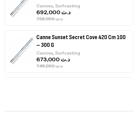
,
Cannes
Surfcasting
692,000
د.ت
768,000
د.ت
Canne Sunset Secret Cove 420 Cm 100
– 300 G
,
Cannes
Surfcasting
673,000
د.ت
748,000
د.ت
Canne Jigging Sunset Massive Attack
1.83m 120/250gr 30kg
,
Cannes
Jigging
340,000
د.ت
379,000
د.ت
Foureau Kalli Kunnan Funda 1.70m