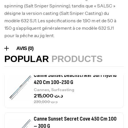
Expanded
spinning (Salt Sniper Spinning), tandis que « SALSC »
,
Bagagerie
Surfcasting
désigne la version casting (Salt Sniper Casting) du
378,000
د.ت
modèle 632 SJ1. Les spécifications de 1,90 m et de 50 à
420,000
د.ت
150 g s’appliquent généralement à ce modèle 632 SJ1
pour la pêche au jig lent.
Volant 3 Branches Inox T26S/35
AVIS (0)
,
Accastillage bateau
Accessoires bateaux
367,000
د.ت
POPULAR
PRODUCTS
Canne Sunset Beachstriker Surf Hybrid
420 Cm 100-250 G
,
Cannes
Surfcasting
215,000
د.ت
239,000
د.ت
Canne Sunset Secret Cove 450 Cm 100
– 300 G