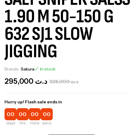
1.90 M 50-150 G
632 SJ1 SLOW
JIGGING
Brands:
Sakura
In stock
295,000
د.ت
328,000
د.ت
Hurry up! Flash sale ends in
00
00
00
00
days
hrs
mins
secs