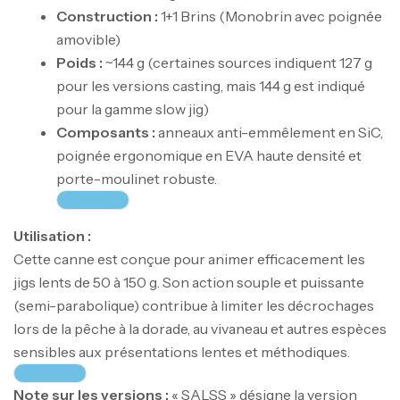
Construction :
1+1 Brins (Monobrin avec poignée
amovible)
Poids :
~144 g (certaines sources indiquent 127 g
pour les versions casting, mais 144 g est indiqué
pour la gamme slow jig)
Composants :
anneaux anti-emmêlement en SiC,
poignée ergonomique en EVA haute densité et
porte-moulinet robuste.
Utilisation :
Canne Jigging Sunset Massive Attack
Cette canne est conçue pour animer efficacement les
1.83m 120/250gr 30kg
jigs lents de 50 à 150 g. Son action souple et puissante
,
Cannes
Jigging
(semi-parabolique) contribue à limiter les décrochages
340,000
د.ت
lors de la pêche à la dorade, au vivaneau et autres espèces
379,000
د.ت
sensibles aux présentations lentes et méthodiques.
Foureau Kalli Kunnan Funda 1.70m
Note sur les versions :
« SALSS » désigne la version