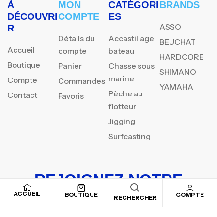
À
MON
CATÉGORI
BRANDS
DÉCOUVRI
COMPTE
ES
ASSO
R
Détails du
Accastillage
BEUCHAT
Accueil
compte
bateau
HARDCORE
Boutique
Panier
Chasse sous
SHIMANO
marine
Compte
Commandes
YAMAHA
Pèche au
Contact
Favoris
flotteur
Jigging
Surfcasting
REJOIGNEZ NOTRE
NEWSLETTER
ACCUEIL
BOUTIQUE
COMPTE
RECHERCHER
Inscrivez-vous pour recevoir nos offres spéciales