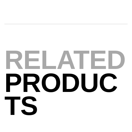
Expanded
,
Bagagerie
Surfcasting
378,000
د.ت
420,000
د.ت
Volant 3 Branches Inox T26S/35
RELATED
,
Accastillage bateau
Accessoires bateaux
367,000
د.ت
PRODUC
Canne Sunset Beachstriker Surf Hybrid
420 Cm 100-250 G
TS
,
Cannes
Surfcasting
215,000
د.ت
239,000
د.ت
Canne Sunset Secret Cove 450 Cm 100