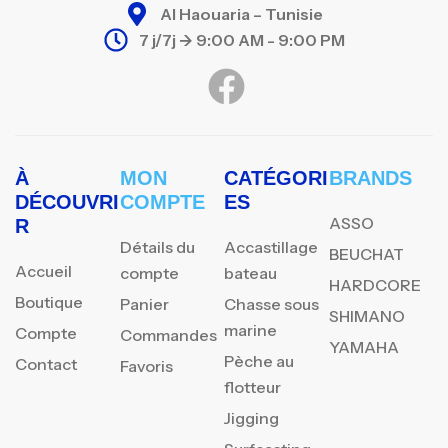
Al Haouaria – Tunisie
7 j/7j -> 9:00 AM - 9:00 PM
À
MON
CATÉGORI
BRANDS
DÉCOUVRI
COMPTE
ES
ASSO
R
Détails du
Accastillage
BEUCHAT
Accueil
compte
bateau
HARDCORE
Boutique
Panier
Chasse sous
SHIMANO
marine
Compte
Commandes
YAMAHA
Pèche au
Contact
Favoris
flotteur
Jigging