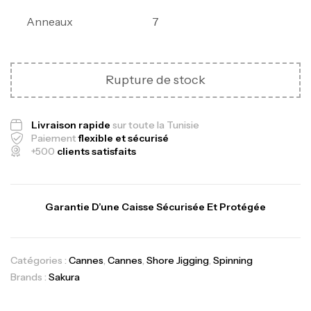
Anneaux
7
Rupture de stock
Livraison rapide
sur toute la Tunisie
Paiement
flexible et sécurisé
+500
clients satisfaits
Canne Jigging Sunset Massive Attack
Garantie D’une Caisse Sécurisée Et Protégée
1.83m 120/250gr 30kg
,
Cannes
Jigging
340,000
د.ت
Catégories :
Cannes
,
Cannes
,
Shore Jigging
,
Spinning
379,000
د.ت
Brands :
Sakura
Foureau Kalli Kunnan Funda 1.70m