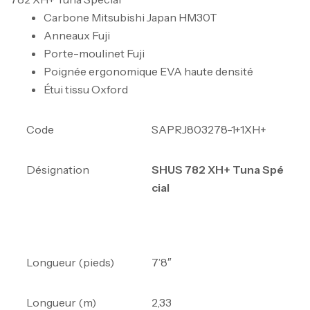
Carbone Mitsubishi Japan HM30T
Anneaux Fuji
Porte-moulinet Fuji
Poignée ergonomique EVA haute densité
Étui tissu Oxford
Code
SAPRJ803278-1+1XH+
Désignation
SHUS 782 XH+ Tuna Spé
cial
Longueur (pieds)
7’8″
Longueur (m)
2,33