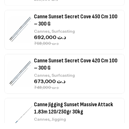
– 300 G
,
Cannes
Surfcasting
692,000
د.ت
768,000
د.ت
Canne Sunset Secret Cove 420 Cm 100
– 300 G
,
Cannes
Surfcasting
673,000
د.ت
748,000
د.ت
Canne Jigging Sunset Massive Attack
1.83m 120/250gr 30kg
,
Cannes
Jigging
340,000
د.ت
379,000
د.ت
Foureau Kalli Kunnan Funda 1.70m