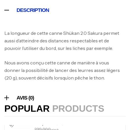
Expanded
DESCRIPTION
,
Bagagerie
Surfcasting
378,000
د.ت
420,000
د.ت
La longueur de cette canne Shükan 2.0 Sakura permet
aussi d’atteindre des distances respectables et de
Volant 3 Branches Inox T26S/35
pouvoir l’utiliser du bord, sur les liches par exemple.
,
Accastillage bateau
Accessoires bateaux
367,000
د.ت
Nous avons conçu cette canne de manière à vous
donner la possibilité de lancer des leurres assez légers
(20 g), souvent décisifs lorsqu’on pêche le thon.
Canne Sunset Beachstriker Surf Hybrid
420 Cm 100-250 G
,
Cannes
Surfcasting
AVIS (0)
215,000
د.ت
POPULAR
PRODUCTS
239,000
د.ت
Canne Sunset Secret Cove 450 Cm 100