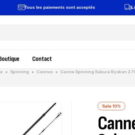
Tous les paiements sont acceptés
Livraiso
Boutique
Contact
e
Spinning
Cannes
Canne Spinning Sakura Ryokan 2.7
Sale 10%
Canne