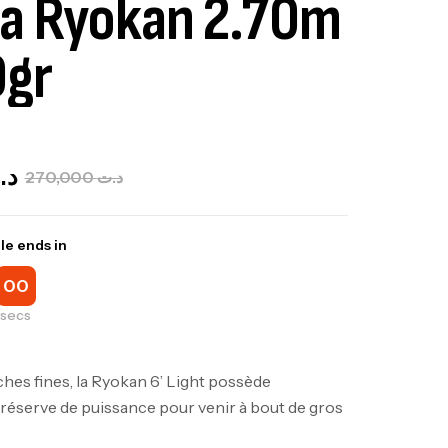
a Ryokan 2.70m
0gr
Out Of Stock
د.
270,000
د.ت
le ends in
00
secs
hes fines, la Ryokan 6’ Light possède
réserve de puissance pour venir à bout de gros