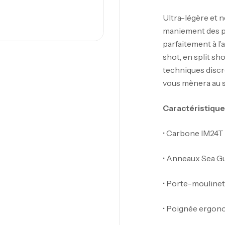
Ultra-légère et n
maniement des pe
parfaitement à l
shot, en split sh
techniques discr
vous mènera au s
Caractéristiques
• Carbone IM24T
• Anneaux Sea Gu
Ca
• Porte-mouline
1.
Ca
• Poignée ergon