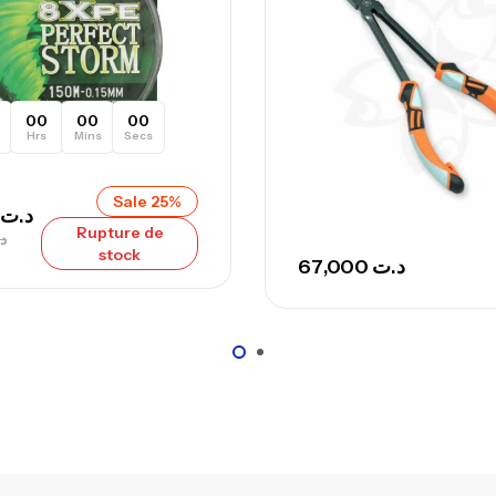
00
00
00
Hrs
Mins
Secs
Sale 25%
د.ت
Rupture de
د
stock
67,000
د.ت