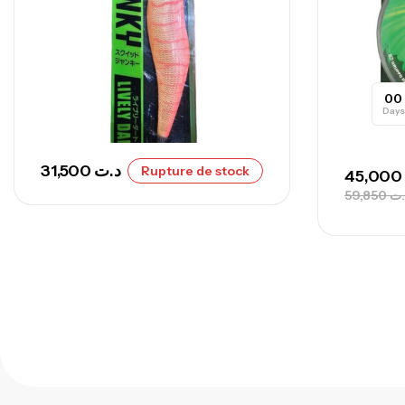
00
Days
31,500
د.ت
Rupture de stock
45,000
59,850
.ت