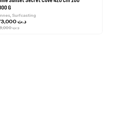
nne Jigging Sunset Massive Attack
83m 120/250gr 30kg
,
nnes
Jigging
340,000
د.ت
379,000
د.ت
ureau Kalli Kunnan Funda 1.70m
panded
,
gagerie
Surfcasting
378,000
د.ت
420,000
د.ت
lant 3 Branches Inox T26S/35
,
castillage bateau
Accessoires bateaux
367,000
د.ت