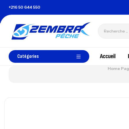
isie
+216 50 644 550
zembrapechetunisie@gmail.com
Accueil
Catégories
Home Pag