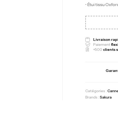
• Étui tissu Oxfor
Fo
Ex
Ba
Livraison ra
Paiement
flex
+500
clients s
Vo
Garant
Ac
Catégories :
Cann
Brands :
Sakura
Ca
42
Ca