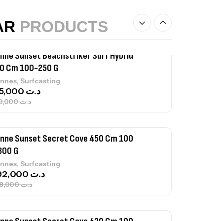
215,000
د.ت
239,000
د.ت
AR
PRODUCTS
nne Sunset Secret Cove 450 Cm 100
300 G
,
nnes
Surfcasting
692,000
د.ت
768,000
د.ت
nne Sunset Secret Cove 420 Cm 100
300 G
,
nnes
Surfcasting
673,000
د.ت
748,000
د.ت