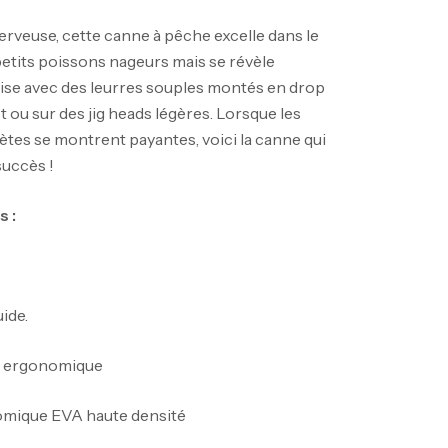
erveuse, cette canne à pêche excelle dans le
tits poissons nageurs mais se révèle
’aise avec des leurres souples montés en drop
ot ou sur des jig heads légères. Lorsque les
ètes se montrent payantes, voici la canne qui
uccès !
 :
ide.
nne Jigging Sunset Massive Attack
t ergonomique
83m 120/250gr 30kg
,
nnes
Jigging
omique EVA haute densité
340,000
د.ت