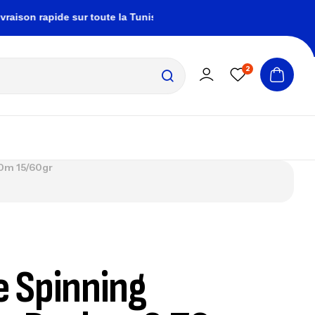
n rapide sur toute la Tunisie
zembrapechetunisi
2
0m 15/60gr
 Spinning