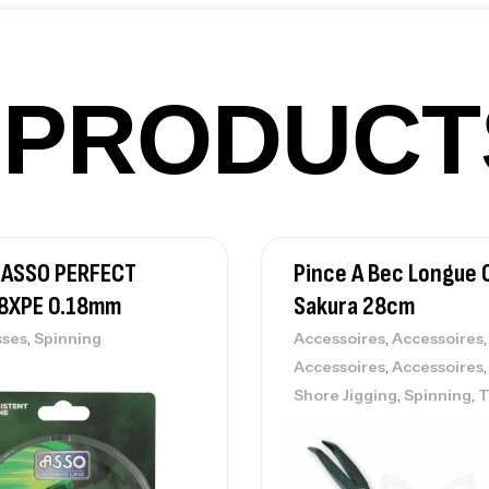
Ca
42
Ca
PRODUCT
Ca
– 
 ASSO PERFECT
Pince A Bec Longue
Ca
8XPE 0.18mm
Sakura 28cm
,
,
,
sses
Spinning
Accessoires
Accessoires
,
Accessoires
Accessoires
,
,
Shore Jigging
Spinning
T
Ca
– 
Ca