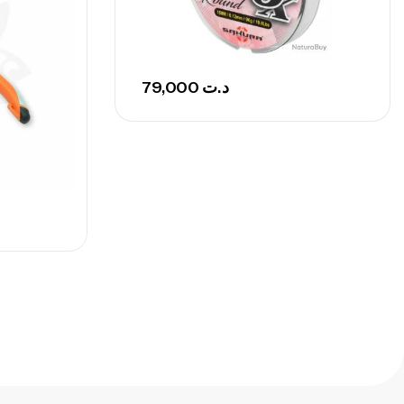
748,000
د.ت
79,000
د.ت