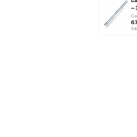
Ca
1.
Ca
Fo
Ex
Ba
Vo
Ac