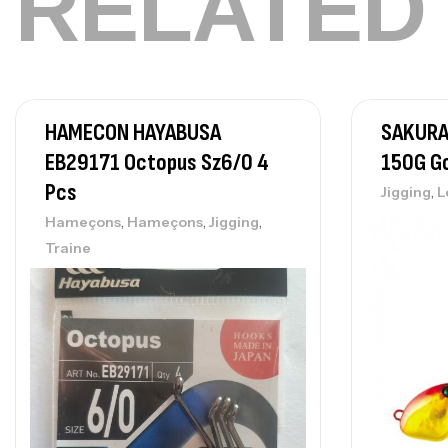
RELATED
HAMECON HAYABUSA
SAKURA 
EB29171 Octopus Sz6/0 4
150G Go
Pcs
,
Jigging
L
,
,
,
Hameçons
Hameçons
Jigging
Traine