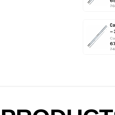
Ca
1.
Ca
Fo
Ex
Ba
Vo