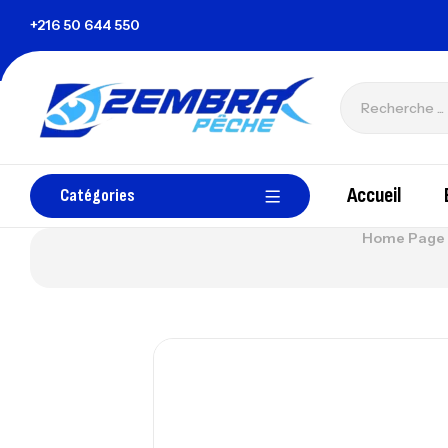
isie
+216 50 644 550
zembrapechetunisie@gmail.com
Accueil
Catégories
Home Page