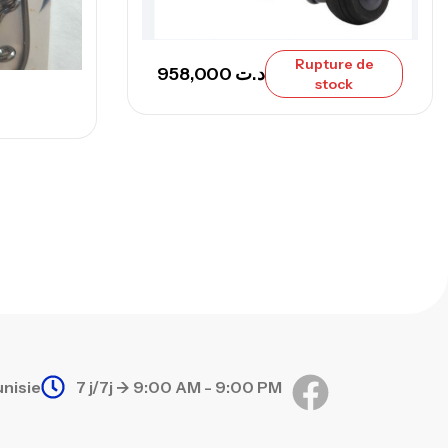
nne Sunset Secret Cove 420 Cm 100
300 G
Rupture de
,
nnes
Surfcasting
958,000
د.ت
stock
673,000
د.ت
748,000
د.ت
unisie
7 j/7j -> 9:00 AM - 9:00 PM