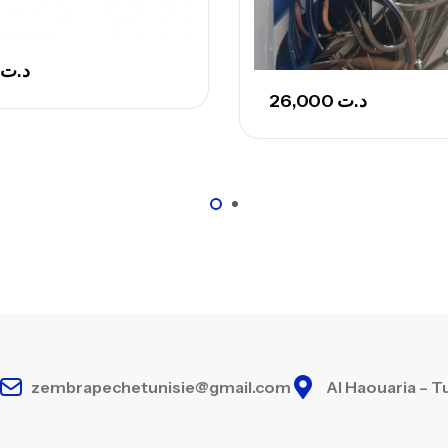
Ca
– 
د.ت
Ca
26,000
د.ت
zembrapechetunisie@gmail.com
Al Haouaria – T