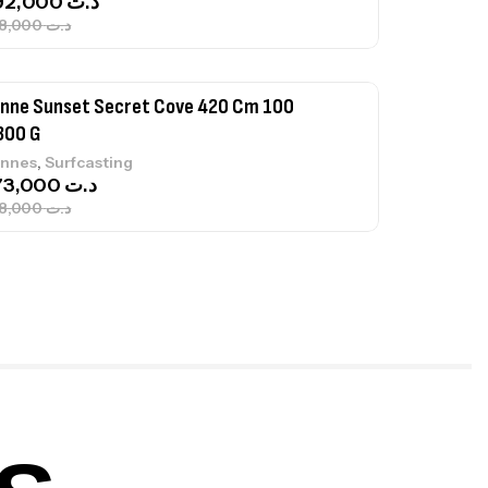
673,000
د.ت
748,000
د.ت
nne Jigging Sunset Massive Attack
83m 120/250gr 30kg
,
nnes
Jigging
340,000
د.ت
379,000
د.ت
ureau Kalli Kunnan Funda 1.70m
panded
,
gagerie
Surfcasting
378,000
د.ت
420,000
د.ت
lant 3 Branches Inox T26S/35