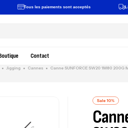
Tous les paiements sont acceptés
Livraiso
Boutique
Contact
Jigging
Cannes
Canne SUNFORCE SW20 1M80 200G 
Sale 10%
Cann