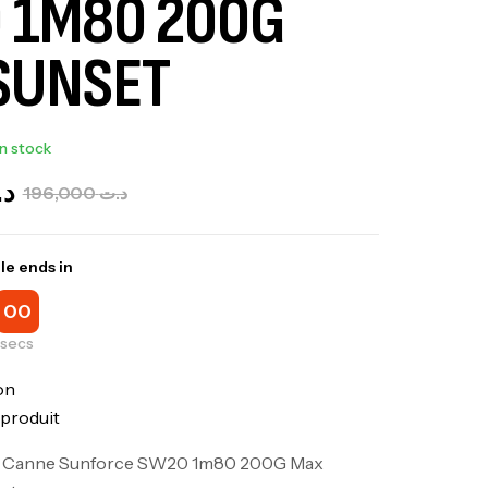
 1M80 200G
SUNSET
In stock
د
196,000
د.ت
le ends in
00
secs
on
 produit
es Canne Sunforce SW20 1m80 200G Max