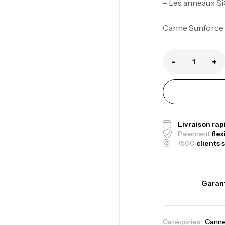
– Les anneaux SiC
Ca
1.
Canne Sunforce
Ca
-
+
Fo
Ex
Ba
Livraison ra
Paiement
flex
+500
clients s
Vo
Garant
Ac
Catégories :
Cann