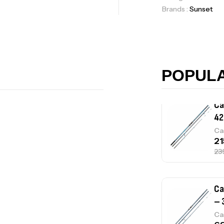
Brands :
Sunset
Ca
42
Ca
POPUL
Ca
– 
Ca
Ca
– 
Ca