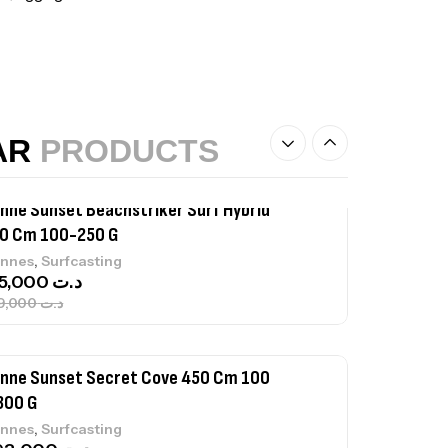
nne Sunset Beachstriker Surf Hybrid
0 Cm 100-250 G
,
nnes
Surfcasting
215,000
د.ت
239,000
د.ت
AR
PRODUCTS
nne Sunset Secret Cove 450 Cm 100
300 G
,
nnes
Surfcasting
692,000
د.ت
768,000
د.ت
nne Sunset Secret Cove 420 Cm 100
300 G
,
nnes
Surfcasting