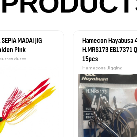
PRODUCT
Ac
SEPIA MADAI JIG
Hamecon Hayabusa 
Ca
42
lden Pink
H.MRS173 EB17371 
Ca
15pcs
eurres dures
,
Hameçons
Jigging
Ca
– 
Ca