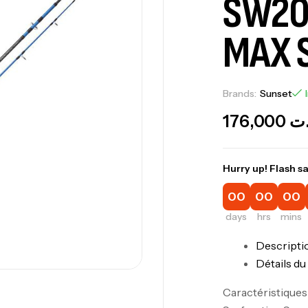
SW20
MAX 
Brands:
Sunset
176,000
.ت
Hurry up! Flash sa
00
00
00
days
hrs
mins
Descripti
Détails du
Caractéristiqu