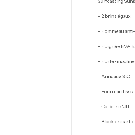
Surfcasting Sunse
– 2 brins égaux
– Pommeau anti
– Poignée EVA h
– Porte-moulinet
– Anneaux SiC
– Fourreau tissu
– Carbone 24T
– Blank en carbo