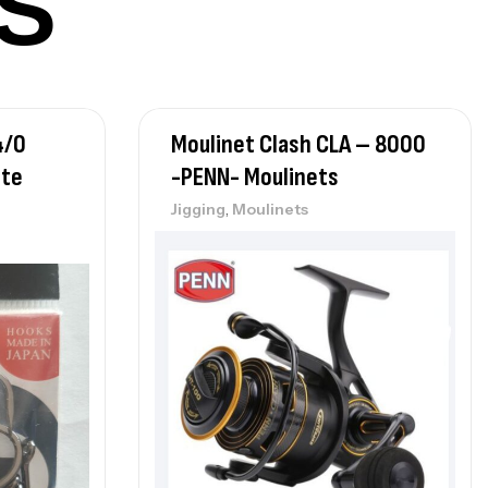
S
,
castillage bateau
Accessoires bateaux
367,000
د.ت
4/0
Moulinet Clash CLA – 8000
nne Sunset Beachstriker Surf Hybrid
0 Cm 100-250 G
Qte
-PENN- Moulinets
,
nnes
Surfcasting
,
Jigging
Moulinets
215,000
د.ت
239,000
د.ت
nne Sunset Secret Cove 450 Cm 100
300 G
,
nnes
Surfcasting
692,000
د.ت
768,000
د.ت