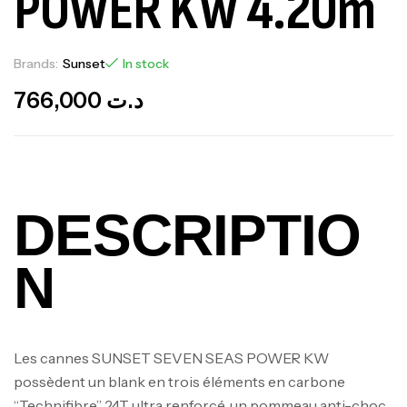
POWER KW 4.20m
Brands:
Sunset
In stock
766,000
د.ت
DESCRIPTIO
N
Les cannes SUNSET SEVEN SEAS POWER KW
possèdent un blank en trois éléments en carbone
“Technifibre” 24T ultra renforcé, un pommeau anti-choc,