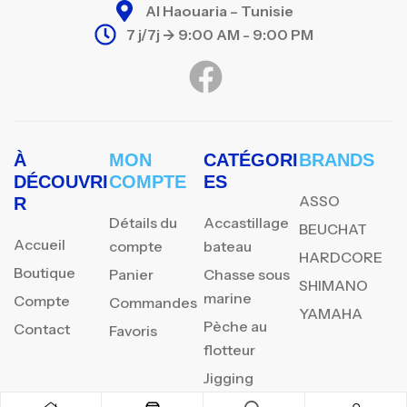
Al Haouaria – Tunisie
7 j/7j -> 9:00 AM - 9:00 PM
À
MON
CATÉGORI
BRANDS
DÉCOUVRI
COMPTE
ES
ASSO
R
Détails du
Accastillage
BEUCHAT
Accueil
compte
bateau
HARDCORE
Boutique
Panier
Chasse sous
SHIMANO
marine
Compte
Commandes
YAMAHA
Pèche au
Contact
Favoris
flotteur
Jigging
Surfcasting