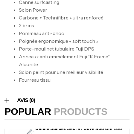
Canne surfcasting
Expanded
Scion Power
,
Bagagerie
Surfcasting
Carbone « Technifibre » ultra renforcé
378,000
د.ت
3 brins
420,000
د.ت
Pommeau anti-choc
Poignée ergonomique « soft touch »
Volant 3 Branches Inox T26S/35
Porte-moulinet tubulaire Fuji DPS
,
Accastillage bateau
Accessoires bateaux
Anneaux anti emmêlement Fuji “K Frame”
367,000
د.ت
Alconite
Scion peint pour une meilleur visibilité
Fourreau tissu
Canne Sunset Beachstriker Surf Hybrid
420 Cm 100-250 G
,
Cannes
Surfcasting
AVIS (0)
215,000
د.ت
POPULAR
PRODUCTS
239,000
د.ت
Canne Sunset Secret Cove 450 Cm 100