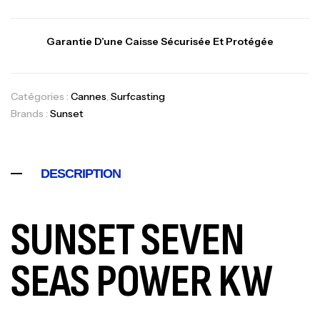
Garantie D’une Caisse Sécurisée Et Protégée
Catégories :
Cannes
,
Surfcasting
Brands :
Sunset
DESCRIPTION
Canne Jigging Sunset Massive Attack
SUNSET SEVEN
1.83m 120/250gr 30kg
,
Cannes
Jigging
340,000
د.ت
SEAS POWER KW
379,000
د.ت
Foureau Kalli Kunnan Funda 1.70m