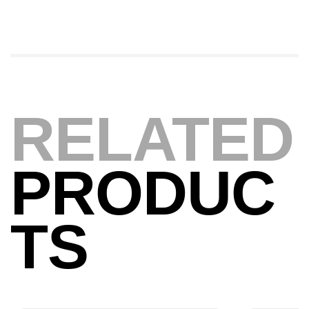
Expanded
,
Bagagerie
Surfcasting
378,000
د.ت
420,000
د.ت
Volant 3 Branches Inox T26S/35
RELATED
,
Accastillage bateau
Accessoires bateaux
367,000
د.ت
PRODUC
Canne Sunset Beachstriker Surf Hybrid
420 Cm 100-250 G
TS
,
Cannes
Surfcasting
215,000
د.ت
239,000
د.ت
Canne Sunset Secret Cove 450 Cm 100