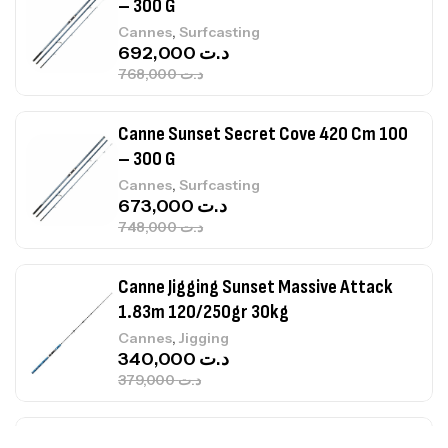
– 300 G
,
Cannes
Surfcasting
692,000
د.ت
768,000
د.ت
Canne Sunset Secret Cove 420 Cm 100
– 300 G
,
Cannes
Surfcasting
673,000
د.ت
748,000
د.ت
Canne Jigging Sunset Massive Attack
1.83m 120/250gr 30kg
,
Cannes
Jigging
340,000
د.ت
379,000
د.ت
Foureau Kalli Kunnan Funda 1.70m