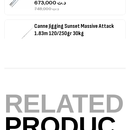
1.83m 120/250gr 30kg
,
Cannes
Jigging
340,000
د.ت
379,000
د.ت
Foureau Kalli Kunnan Funda 1.70m
Expanded
,
Bagagerie
Surfcasting
378,000
د.ت
420,000
د.ت
Volant 3 Branches Inox T26S/35
RELATED
,
Accastillage bateau
Accessoires bateaux
367,000
د.ت
PRODUC
Canne Sunset Beachstriker Surf Hybrid