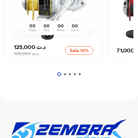
00
00
00
00
Days
Hrs
Mins
Secs
125,000
د.ت
71,000
Sale 10%
139,000
د.ت