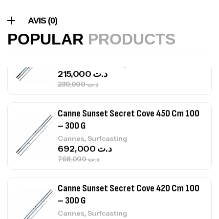
420 Cm 100-250 G
,
Cannes
Surfcasting
AVIS (0)
215,000
د.ت
POPULAR
PRODUCTS
239,000
د.ت
Canne Sunset Secret Cove 450 Cm 100
– 300 G
,
Cannes
Surfcasting
692,000
د.ت
768,000
د.ت
Canne Sunset Secret Cove 420 Cm 100
– 300 G
,
Cannes
Surfcasting
673,000
د.ت
748,000
د.ت
Canne Jigging Sunset Massive Attack