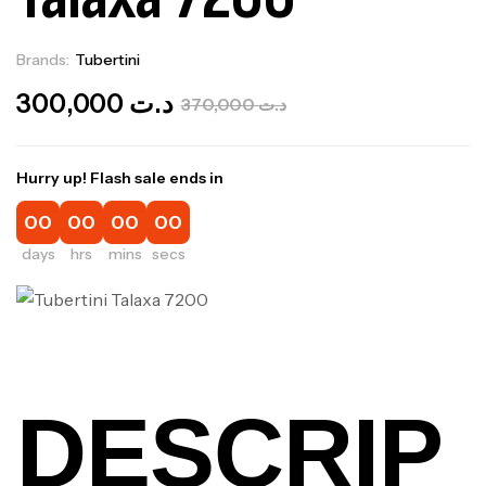
Brands:
Tubertini
Out Of Stock
300,000
د.ت
370,000
د.ت
Hurry up! Flash sale ends in
00
00
00
00
days
hrs
mins
secs
DESCRIP