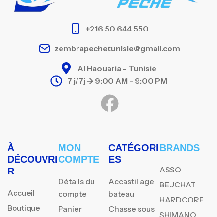
+216 50 644 550
zembrapechetunisie@gmail.com
Al Haouaria – Tunisie
7 j/7j -> 9:00 AM - 9:00 PM
À
MON
CATÉGORI
BRANDS
DÉCOUVRI
COMPTE
ES
ASSO
R
Détails du
Accastillage
BEUCHAT
Accueil
compte
bateau
HARDCORE
Boutique
Panier
Chasse sous
SHIMANO