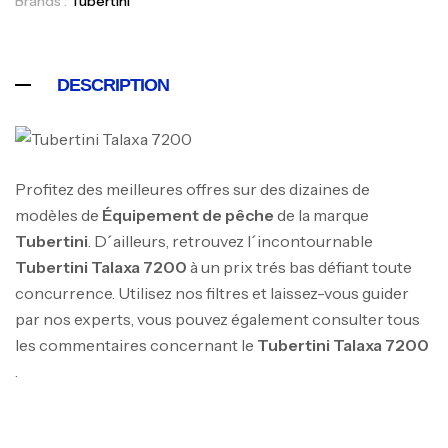
Brands :
Tubertini
1.83m 120/250gr 30kg
,
Cannes
Jigging
340,000
د.ت
DESCRIPTION
379,000
د.ت
Foureau Kalli Kunnan Funda 1.70m
Expanded
Profitez des meilleures offres sur des dizaines de
,
Bagagerie
Surfcasting
modèles de
Équipement de pêche
de la marque
378,000
د.ت
Tubertini
. D´ailleurs, retrouvez l´incontournable
420,000
د.ت
Tubertini
Talaxa 7200
à un prix trés bas défiant toute
concurrence. Utilisez nos filtres et laissez-vous guider
Volant 3 Branches Inox T26S/35
par nos experts, vous pouvez également consulter tous
,
Accastillage bateau
Accessoires bateaux
les commentaires concernant le
Tubertini
Talaxa 7200
367,000
د.ت
.
Canne Sunset Beachstriker Surf Hybrid