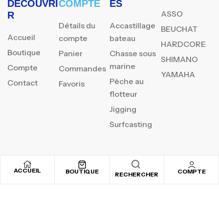
DÉCOUVRI
COMPTE
ES
ASSO
R
Détails du
Accastillage
BEUCHAT
Accueil
compte
bateau
HARDCORE
Boutique
Panier
Chasse sous
SHIMANO
marine
Compte
Commandes
YAMAHA
Pèche au
Contact
Favoris
flotteur
Jigging
Surfcasting
REJOIGNEZ NOTRE
ACCUEIL
BOUTIQUE
COMPTE
RECHERCHER
NEWSLETTER
Inscrivez-vous pour recevoir nos offres spéciales