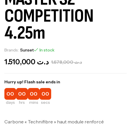
COMPETITION
4.25m
Brands:
Sunset
In stock
1.510,000
د.ت
1.678,000
د.ت
Hurry up! Flash sale ends in
00
00
00
00
days
hrs
mins
secs
Carbone « Technifibre » haut module renforcé