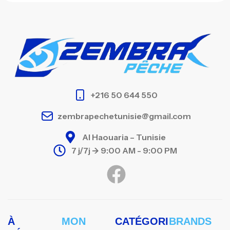
+216 50 644 550
zembrapechetunisie@gmail.com
Al Haouaria – Tunisie
7 j/7j -> 9:00 AM - 9:00 PM
À
MON
CATÉGORI
BRANDS