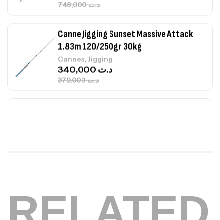
748,000
د.ت
Canne Jigging Sunset Massive Attack
1.83m 120/250gr 30kg
,
Cannes
Jigging
340,000
د.ت
379,000
د.ت
Foureau Kalli Kunnan Funda 1.70m
Expanded
,
Bagagerie
Surfcasting
378,000
د.ت
420,000
د.ت
Volant 3 Branches Inox T26S/35
RELATED
,
Accastillage bateau
Accessoires bateaux
367,000
د.ت