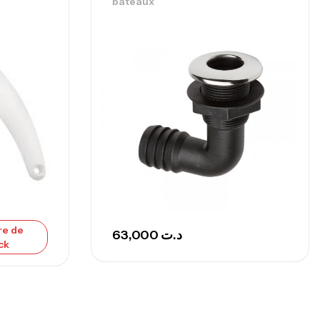
bateaux
239,000
د.ت
nne Sunset Secret Cove 450 Cm 100
300 G
,
nnes
Surfcasting
692,000
د.ت
768,000
د.ت
nne Sunset Secret Cove 420 Cm 100
300 G
,
nnes
Surfcasting
re de
673,000
د.ت
63,000
د.ت
ck
748,000
د.ت