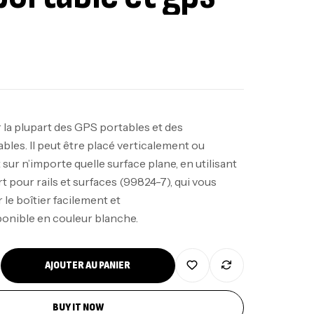
 la plupart des GPS portables et des
les. Il peut être placé verticalement ou
ur n’importe quelle surface plane, en utilisant
nne Jigging Sunset Massive Attack
t pour rails et surfaces (99824-7), qui vous
83m 120/250gr 30kg
 le boîtier facilement et
,
nnes
Jigging
340,000
د.ت
onible en couleur blanche.
379,000
د.ت
AJOUTER AU PANIER
ureau Kalli Kunnan Funda 1.70m
panded
BUY IT NOW