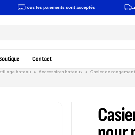
Tous les paiements sont acceptés
Livraiso
Boutique
Contact
tillage bateau
Accessoires bateaux
Casier de rangement 
Casie
pour 