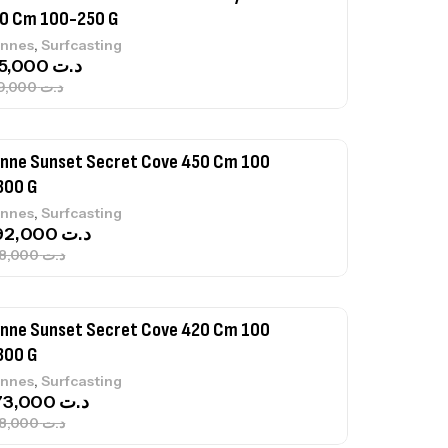
300 G
,
nnes
Surfcasting
692,000
د.ت
768,000
د.ت
nne Sunset Secret Cove 420 Cm 100
300 G
,
nnes
Surfcasting
673,000
د.ت
748,000
د.ت
nne Jigging Sunset Massive Attack
83m 120/250gr 30kg
,
nnes
Jigging
340,000
د.ت
379,000
د.ت