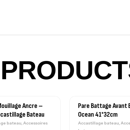
Fo
Ex
Ba
PRODUCT
Vo
Ac
Mouillage Ancre –
Pare Battage Avant 
Ca
42
castillage Bateau
Ocean 41*32cm
Ca
,
,
age bateau
Accessoires
Accastillage bateau
Acce