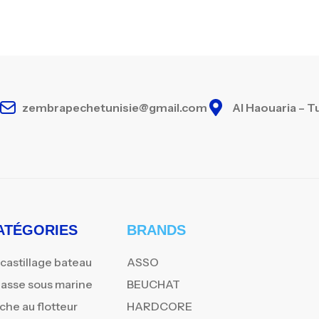
zembrapechetunisie@gmail.com
Al Haouaria – T
ATÉGORIES
BRANDS
castillage bateau
ASSO
asse sous marine
BEUCHAT
che au flotteur
HARDCORE