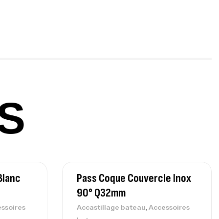
ureau Kalli Kunnan Funda 1.70m
panded
,
gagerie
Surfcasting
378,000
د.ت
420,000
د.ت
S
lant 3 Branches Inox T26S/35
,
castillage bateau
Accessoires bateaux
367,000
د.ت
Blanc
Pass Coque Couvercle Inox
nne Sunset Beachstriker Surf Hybrid
0 Cm 100-250 G
90° Q32mm
,
nnes
Surfcasting
,
ssoires
Accastillage bateau
Accessoires
215,000
د.ت