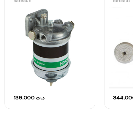
bateaux
bateaux
139,000
د.ت