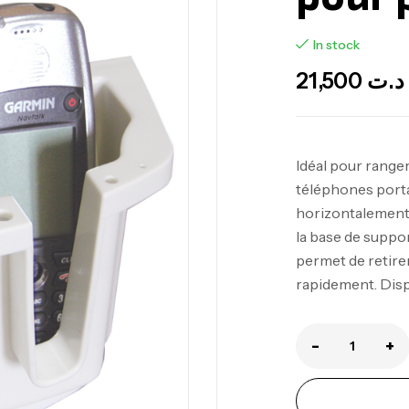
In stock
21,500
د.ت
Idéal pour ranger
téléphones portab
horizontalement s
Ca
la base de suppor
1.
permet de retirer
Ca
rapidement. Disp
-
+
Fo
Ex