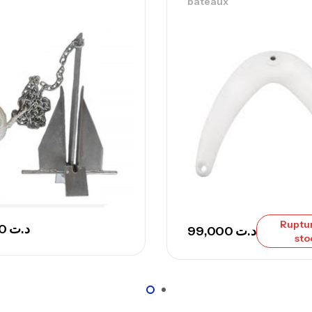
bateaux
Ca
– 
Ca
Ca
– 
Ca
Ruptu
344,000
د.ت
99,000
د.ت
sto