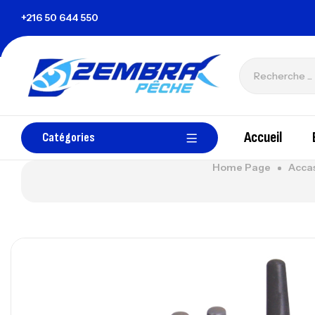
isie
+216 50 644 550
zembrapechetunisie@gmail.com
Accueil
Catégories
Home Page
Accas