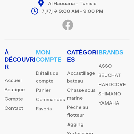
Al Haouaria – Tunisie
7 j/7j -> 9:00 AM - 9:00 PM
À
MON
CATÉGORI
BRANDS
DÉCOUVRI
COMPTE
ES
ASSO
R
Détails du
Accastillage
BEUCHAT
Accueil
compte
bateau
HARDCORE
Boutique
Panier
Chasse sous
SHIMANO
marine
Compte
Commandes
YAMAHA
Pèche au
Contact
Favoris
flotteur
Jigging
Surfcasting