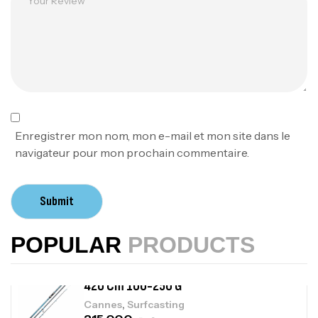
,
Cannes
Jigging
340,000
د.ت
379,000
د.ت
Foureau Kalli Kunnan Funda 1.70m
Expanded
,
Bagagerie
Surfcasting
378,000
د.ت
Enregistrer mon nom, mon e-mail et mon site dans le
420,000
د.ت
navigateur pour mon prochain commentaire.
Volant 3 Branches Inox T26S/35
Submit
,
Accastillage bateau
Accessoires bateaux
367,000
د.ت
POPULAR
PRODUCTS
Canne Sunset Beachstriker Surf Hybrid
420 Cm 100-250 G
,
Cannes
Surfcasting