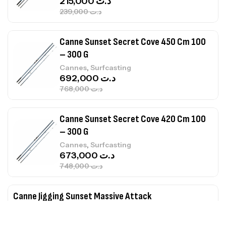
215,000
د.ت
239,000
د.ت
Canne Sunset Secret Cove 450 Cm 100
– 300 G
,
Cannes
Surfcasting
692,000
د.ت
768,000
د.ت
Canne Sunset Secret Cove 420 Cm 100
– 300 G
,
Cannes
Surfcasting
673,000
د.ت
748,000
د.ت
Canne Jigging Sunset Massive Attack
1.83m 120/250gr 30kg
,
Cannes
Jigging