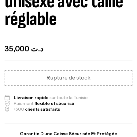
unisexe avec taille
réglable
Out Of Stock
35,000
د.ت
Rupture de stock
Livraison rapide
sur toute la Tunisie
Paiement
flexible et sécurisé
+500
clients satisfaits
Garantie D’une Caisse Sécurisée Et Protégée